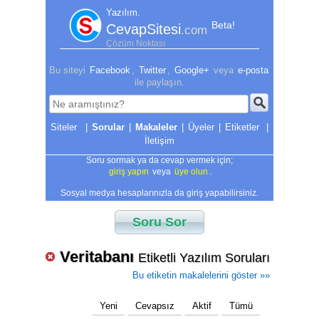
Yazılım.
Beta!
CevapSitesi
.com
Çözüm Noktası
Bu siteyi
Facebook
,
Twitter
,
Google+
veya
e-posta
ile paylaşın.
|
Sorular
|
Makaleler
|
Üyeler
|
Etiketler
|
İletişim
Soru sormak ya da cevap vermek için;
giriş yapın
veya
üye olun
.
Sosyal medya hesaplarınızla da giriş yapabilirsiniz.
Soru Sor
Veritabanı
Etiketli Yazılım Soruları
Bu etiketin makalelerini göster »»
Yeni
Cevapsız
Aktif
Tümü