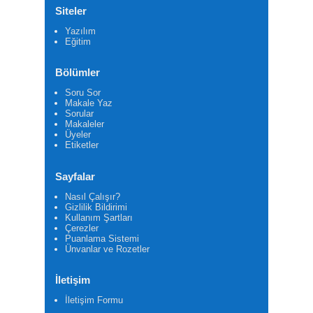
Siteler
Yazılım
Eğitim
Bölümler
Soru Sor
Makale Yaz
Sorular
Makaleler
Üyeler
Etiketler
Sayfalar
Nasıl Çalışır?
Gizlilik Bildirimi
Kullanım Şartları
Çerezler
Puanlama Sistemi
Ünvanlar ve Rozetler
İletişim
İletişim Formu