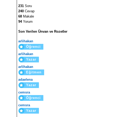
231
Soru
240
Cevap
68
Makale
94
Yorum
Son Verilen Ünvan ve Rozetler
arlihakan
Öğrenci
arlihakan
Yazar
arlihakan
Eğitmen
adaelena
Yazar
cemsra
Öğrenci
cemsra
Yazar