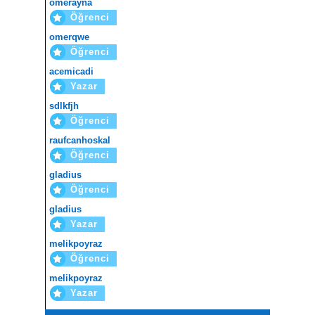
omerayna
Öğrenci
omerqwe
Öğrenci
acemicadi
Yazar
sdlkfjh
Öğrenci
raufcanhoskal
Öğrenci
gladius
Öğrenci
gladius
Yazar
melikpoyraz
Öğrenci
melikpoyraz
Yazar