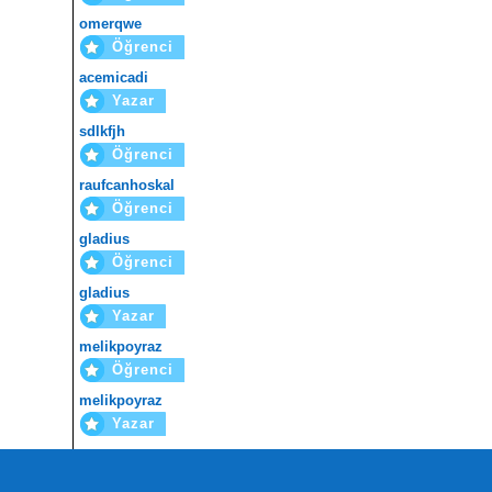
omerqwe
Öğrenci
acemicadi
Yazar
sdlkfjh
Öğrenci
raufcanhoskal
Öğrenci
gladius
Öğrenci
gladius
Yazar
melikpoyraz
Öğrenci
melikpoyraz
Yazar