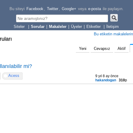
Bu siteyi
Facebook
,
Twitter
,
Google+
veya
e-posta
ile paylaşın.
|
Sorular
|
Makaleler
|
Üyeler
|
Etiketler
|
İletişim
Bu etiketin makalelerin
ruları
Yeni
Cevapsız
Aktif
lanılabilir mi?
Acess
9 yıl 8 ay önce
hakandogan
310
p