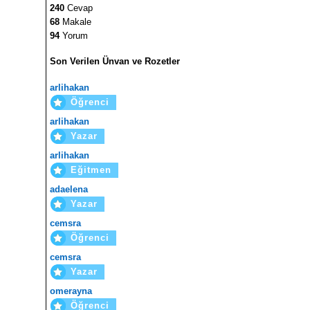
240
Cevap
68
Makale
94
Yorum
Son Verilen Ünvan ve Rozetler
arlihakan
Öğrenci
arlihakan
Yazar
arlihakan
Eğitmen
adaelena
Yazar
cemsra
Öğrenci
cemsra
Yazar
omerayna
Öğrenci