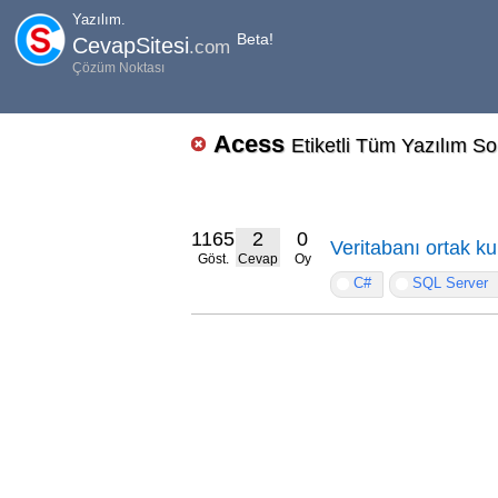
Yazılım.
Beta!
CevapSitesi
.com
Çözüm Noktası
Acess
Etiketli Tüm Yazılım So
11657
2
0
Veritabanı ortak kul
Göst.
Cevap
Oy
C#
SQL Server