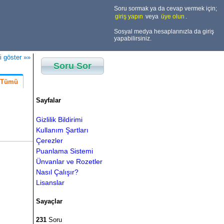
Soru sormak ya da cevap vermek için;
giriş yapın
veya
üye olun
.
Sosyal medya hesaplarınızla da giriş
yapabilirsiniz.
i göster »»
Soru Sor
Tümü
Sayfalar
Gizlilik Bildirimi
Kullanım Şartları
Çerezler
Puanlama Sistemi
Ünvanlar ve Rozetler
Nasıl Çalışır?
Lisanslar
Sayaçlar
231
Soru