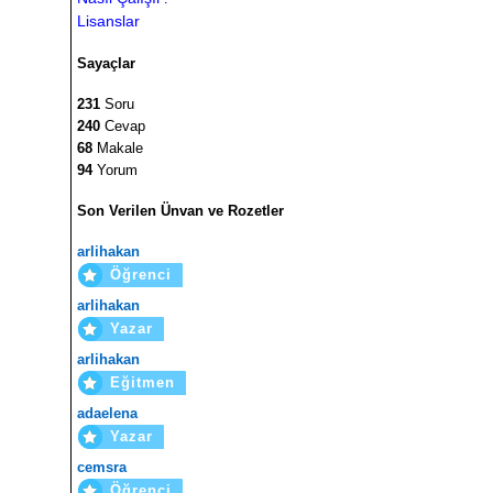
Lisanslar
Sayaçlar
231
Soru
240
Cevap
68
Makale
94
Yorum
Son Verilen Ünvan ve Rozetler
arlihakan
Öğrenci
arlihakan
Yazar
arlihakan
Eğitmen
adaelena
Yazar
cemsra
Öğrenci