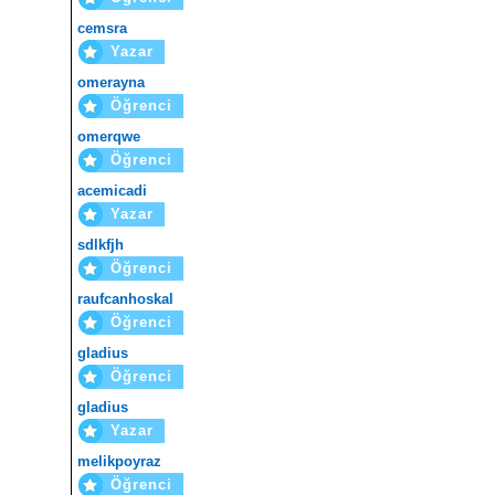
cemsra
Yazar
omerayna
Öğrenci
omerqwe
Öğrenci
acemicadi
Yazar
sdlkfjh
Öğrenci
raufcanhoskal
Öğrenci
gladius
Öğrenci
gladius
Yazar
melikpoyraz
Öğrenci