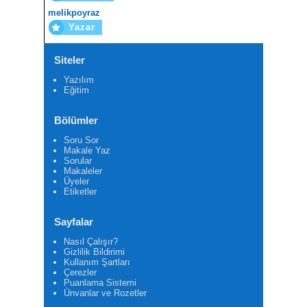
melikpoyraz
Yazar
Siteler
Yazılım
Eğitim
Bölümler
Soru Sor
Makale Yaz
Sorular
Makaleler
Üyeler
Etiketler
Sayfalar
Nasıl Çalışır?
Gizlilik Bildirimi
Kullanım Şartları
Çerezler
Puanlama Sistemi
Ünvanlar ve Rozetler