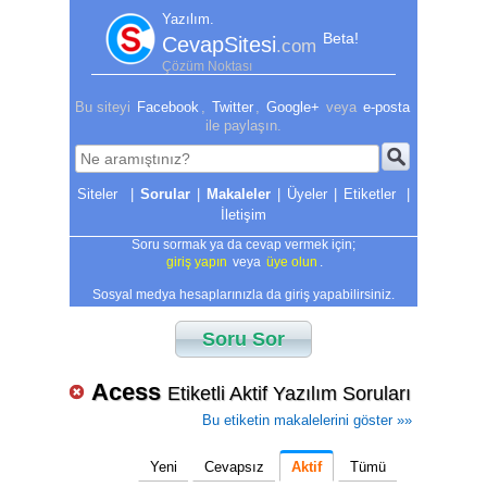
Yazılım.
Beta!
CevapSitesi
.com
Çözüm Noktası
Bu siteyi
Facebook
,
Twitter
,
Google+
veya
e-posta
ile paylaşın.
|
Sorular
|
Makaleler
|
Üyeler
|
Etiketler
|
İletişim
Soru sormak ya da cevap vermek için;
giriş yapın
veya
üye olun
.
Sosyal medya hesaplarınızla da giriş yapabilirsiniz.
Soru Sor
Acess
Etiketli Aktif Yazılım Soruları
Bu etiketin makalelerini göster »»
Yeni
Cevapsız
Aktif
Tümü