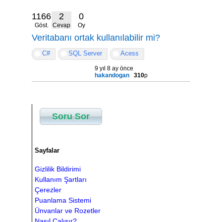
11661
2
0
Göst.
Cevap
Oy
Veritabanı ortak kullanılabilir mi?
C#
SQL Server
Acess
9 yıl 8 ay önce
hakandogan
310
p
Soru Sor
Sayfalar
Gizlilik Bildirimi
Kullanım Şartları
Çerezler
Puanlama Sistemi
Ünvanlar ve Rozetler
Nasıl Çalışır?