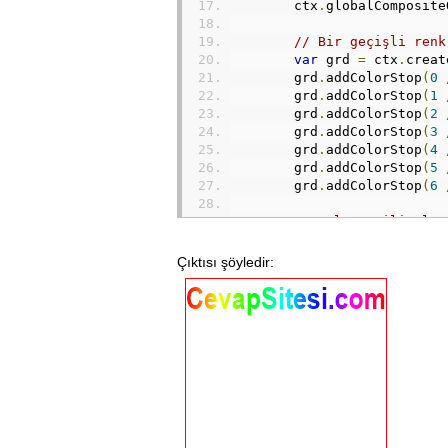
        ctx
.
globalComposite
// Bir geçişli renk
var
 grd 
=
 ctx
.
creat
        grd
.
addColorStop
(
0
        grd
.
addColorStop
(
1
        grd
.
addColorStop
(
2
        grd
.
addColorStop
(
3
        grd
.
addColorStop
(
4
        grd
.
addColorStop
(
5
        grd
.
addColorStop
(
6
// Dolgu stili olar
        ctx
.
fillStyle 
=
 grd
Çıktısı şöyledir:
// Tüm tuvali geçiş
        ctx
.
fillRect
(
0
,
0
,
 
}
    ciz
();
</script>