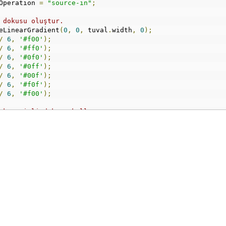
Operation 
=
"source-in"
;
 dokusu oluştur.
eLinearGradient
(
0
,
0
,
 tuval
.
width
,
0
);
/
6
,
'#f00'
);
/
6
,
'#ff0'
);
/
6
,
'#0f0'
);
/
6
,
'#0ff'
);
/
6
,
'#00f'
);
/
6
,
'#f0f'
);
/
6
,
'#f00'
);
ak geçişli dokuyu kullan.
;
li renk dolgusuyla doldur.
tuval
.
width
,
 tuval
.
height
);