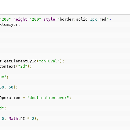
"200"
height
=
"200"
style
=
"
border
:
solid 
1px
 red
"
>
klemiyor.
t
.
getElementById
(
"cnTuval"
);
Context
(
"2d"
);
ue"
;
50
,
50
);
Operation 
=
"destination-over"
;
d"
;
0
,
Math
.
PI 
*
2
);