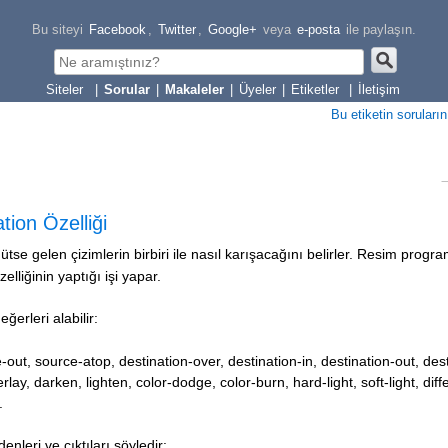
Bu siteyi
Facebook
,
Twitter
,
Google+
veya
e-posta
ile paylaşın.
|
Sorular
|
Makaleler
|
Üyeler
|
Etiketler
|
İletişim
Bu etiketin soruların
ion Özelliği
t ütse gelen çizimlerin birbiri ile nasıl karışacağını belirler. Resim progr
lliğinin yaptığı işi yapar.
eğerleri alabilir:
out, source-atop, destination-over, destination-in, destination-out, dest
erlay, darken, lighten, color-dodge, color-burn, hard-light, soft-light, dif
.
denleri
ve çıktıları şöyledir: