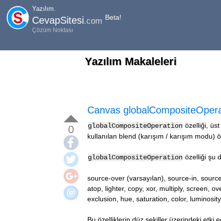
Yazılım.
Beta!
CevapSitesi
.com
Çözüm Noktası
Yazılım Makaleleri
Canvas globalCompositeOperat
özelliği, üs
globalCompositeOperation
0
kullanılan blend (karışım / karışım modu) öze
özelliği şu d
globalCompositeOperation
source-over (varsayılan), source-in, source-
atop, lighter, copy, xor, multiply, screen, ov
exclusion, hue, saturation, color, luminosity
Bu özelliklerin
düz şekiller üzerindeki etki e