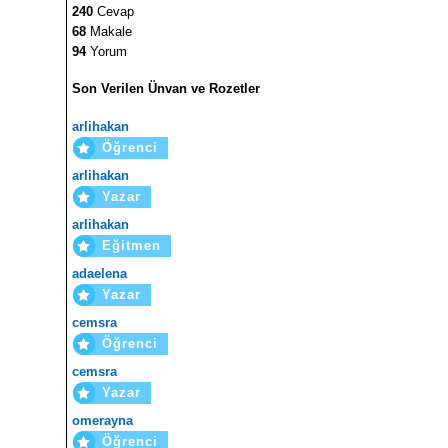
240
Cevap
68
Makale
94
Yorum
Son Verilen Ünvan ve Rozetler
arlihakan
Öğrenci
arlihakan
Yazar
arlihakan
Eğitmen
adaelena
Yazar
cemsra
Öğrenci
cemsra
Yazar
omerayna
Öğrenci