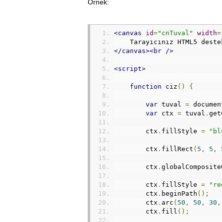
Örnek:
<canvas
id
=
"cnTuval"
width
=
    Tarayıcınız HTML5 deste
</canvas><br
/>
<script>
function
 ciz
()
{
var
 tuval 
=
 documen
var
 ctx 
=
 tuval
.
get
        ctx
.
fillStyle 
=
"bl
        ctx
.
fillRect
(
5
,
5
,
        ctx
.
globalComposite
        ctx
.
fillStyle 
=
"re
        ctx
.
beginPath
();
        ctx
.
arc
(
50
,
50
,
30
,
        ctx
.
fill
();