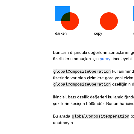
Bunların dışındaki değerlerin sonuçlarını g
özelliklerin sonuçları için
şurayı
inceleyebili
kullanımında
globalCompositeOperation
üzerinde var olan çizimlere göre yeni çizim
özelliğinin d
globalCompositeOperation
İkincisi, bazı özellik değerleri kullanıldığın
şekillerin kesişen bölümdür. Bunun haricinde
Bu arada
öz
globalCompositeOperation
unutmayın.