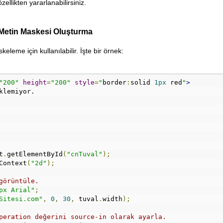
ellikten yararlanabilirsiniz.
 Metin Maskesi Oluşturma
keleme için kullanılabilir. İşte bir örnek:
"200"
height
=
"200"
style
=
"
border
:
solid 
1px
 red
"
>
klemiyor.
t
.
getElementById
(
"cnTuval"
);
Context
(
"2d"
);
görüntüle.
px Arial"
;
Sitesi.com"
,
0
,
30
,
 tuval
.
width
);
peration değerini source-in olarak ayarla.