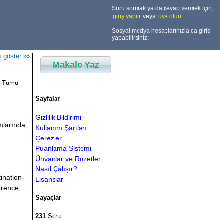
Soru sormak ya da cevap vermek için;
giriş yapın
veya
üye olun
.
Sosyal medya hesaplarınızla da giriş
yapabilirsiniz.
ı göster »»
Makale Yaz
Tümü
Sayfalar
Gizlilik Bildirimi
amlarında
Kullanım Şartları
Çerezler
Puanlama Sistemi
Ünvanlar ve Rozetler
Nasıl Çalışır?
ination-
Lisanslar
ference,
Sayaçlar
231
Soru