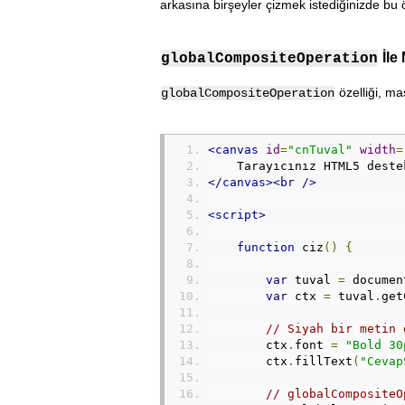
arkasına birşeyler çizmek istediğinizde bu öz
İle
globalCompositeOperation
özelliği, mas
globalCompositeOperation
<canvas
id
=
"cnTuval"
width
=
    Tarayıcınız HTML5 deste
</canvas><br
/>
<script>
function
 ciz
()
{
var
 tuval 
=
 documen
var
 ctx 
=
 tuval
.
get
// Siyah bir metin 
        ctx
.
font 
=
"Bold 30
        ctx
.
fillText
(
"Cevap
// globalCompositeO