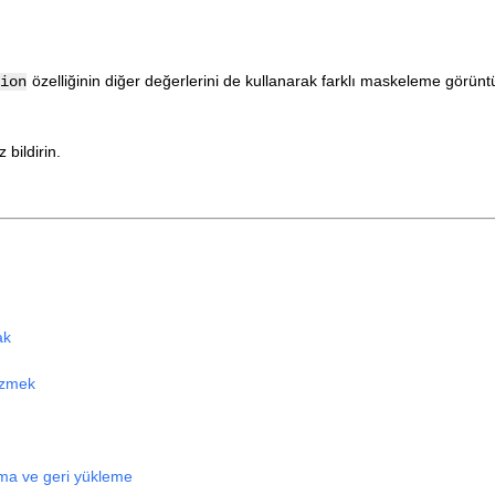
özelliğinin diğer değerlerini de kullanarak farklı maskeleme görüntü
ion
bildirin.
ak
çizmek
ma ve geri yükleme