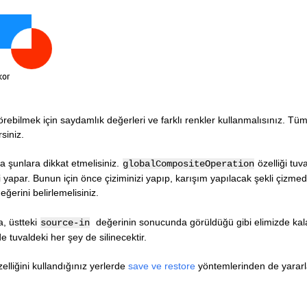
örebilmek için saydamlık değerleri ve farklı renkler kullanmalısınız. Tü
rsiniz.
 şunlara dikkat etmelisiniz.
özelliği tuva
globalCompositeOperation
i yapar. Bunun için önce çiziminizi yapıp, karışım yapılacak şekli çizm
eğerini belirlemelisiniz.
da, üstteki
değerinin sonucunda görüldüğü gibi elimizde kala
source-in
 tuvaldeki her şey de silinecektir.
elliğini kullandığınız yerlerde
save ve restore
yöntemlerinden de yarar