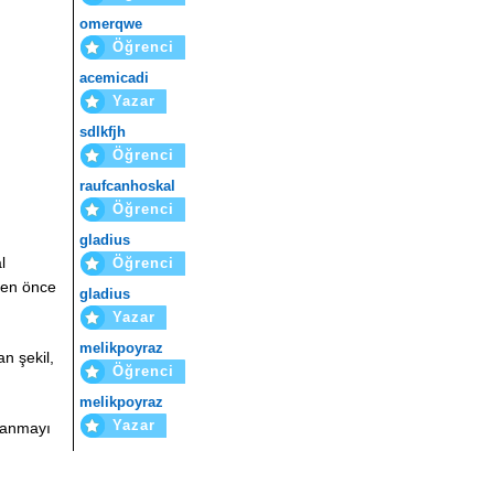
omerqwe
Öğrenci
acemicadi
Yazar
sdlkfjh
Öğrenci
raufcanhoskal
m
Öğrenci
gladius
l
Öğrenci
eden önce
gladius
Yazar
melikpoyraz
n şekil,
Öğrenci
melikpoyraz
Yazar
lanmayı