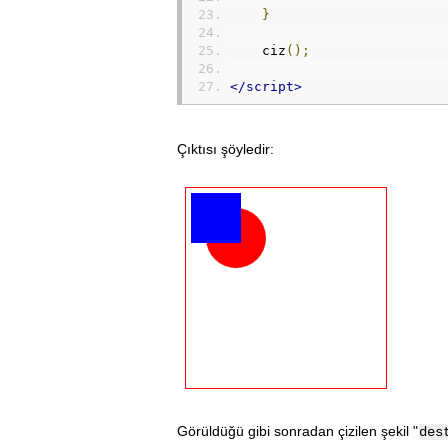
}
    ciz
();
</script>
Çıktısı şöyledir:
Görüldüğü gibi sonradan çizilen şekil "
des