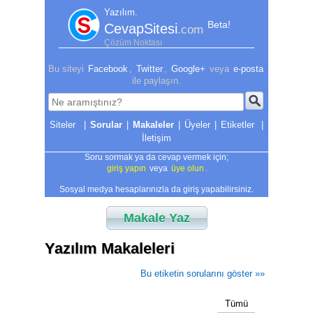
Yazılım.
Beta!
CevapSitesi
.com
Çözüm Noktası
Bu siteyi
Facebook
,
Twitter
,
Google+
veya
e-posta
ile paylaşın.
|
Sorular
|
Makaleler
|
Üyeler
|
Etiketler
|
İletişim
Soru sormak ya da cevap vermek için;
giriş yapın
veya
üye olun
.
Sosyal medya hesaplarınızla da giriş yapabilirsiniz.
Makale Yaz
Yazılım Makaleleri
Bu etiketin sorularını göster »»
Tümü