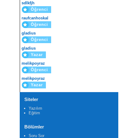
sdlkfjh
Öğrenci
raufcanhoskal
Öğrenci
gladius
Öğrenci
gladius
Yazar
melikpoyraz
Öğrenci
melikpoyraz
Yazar
Siteler
Yazılım
Eğitim
Bölümler
Soru Sor