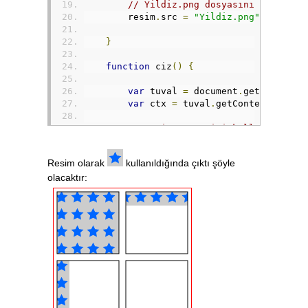
// Yildiz.png dosyasını src özel
        resim
.
src 
=
"Yildiz.png"
;
}
function
 ciz
()
{
var
 tuval 
=
 document
.
getElementB
var
 ctx 
=
 tuval
.
getContext
(
"2d"
)
// resim nesnesini kullanarak (y
// tekrar etmeyen bir doku oluşt
var
 doku 
=
 ctx
.
createPattern
(
res
Resim olarak
kullanıldığında çıktı şöyle
olacaktır:
// Dolgu stili olarak oluşturduğ
        ctx
.
fillStyle 
=
 doku
;
// Dolgu stilini kullanarak bir 
        ctx
.
fillRect
(
5
,
5
,
90
,
90
);
// Dörtgenin kenarları belli ols
        ctx
.
strokeRect
(
5
,
5
,
90
,
90
);
// Aynı değişkeni kullan fakat b
// tekrar ettirileceği bir doku 