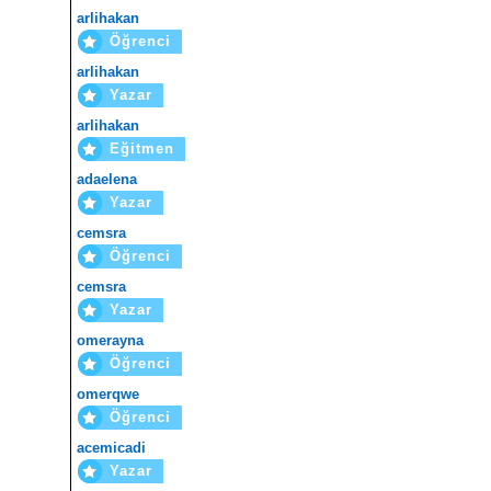
arlihakan
Öğrenci
arlihakan
Yazar
arlihakan
Eğitmen
adaelena
Yazar
cemsra
Öğrenci
cemsra
Yazar
omerayna
Öğrenci
omerqwe
Öğrenci
acemicadi
Yazar