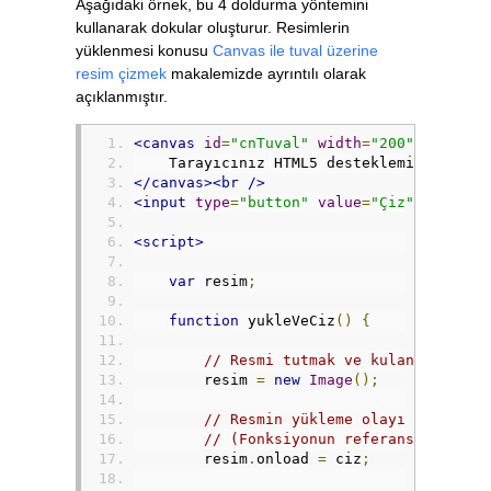
Aşağıdaki örnek, bu 4 doldurma yöntemini
kullanarak dokular oluşturur. Resimlerin
yüklenmesi konusu
Canvas ile tuval üzerine
resim çizmek
makalemizde ayrıntılı olarak
açıklanmıştır.
<canvas
id
=
"cnTuval"
width
=
"200"
height
=
    Tarayıcınız HTML5 desteklemiyor.
</canvas><br
/>
<input
type
=
"button"
value
=
"Çiz"
onclick
<script>
var
 resim
;
function
 yukleVeCiz
()
{
// Resmi tutmak ve kulanabilmek 
        resim 
=
new
Image
();
// Resmin yükleme olayı gerçekle
// (Fonksiyonun referansını geçm
        resim
.
onload 
=
 ciz
;