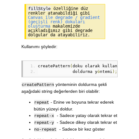
özelliğine düz
fillStyle
renkler atanabildiği gibi
Canvas ile degrade / gradient
(geçişli renk) dokuları
oluşturma
makalemizde
açıkladığımız gibi degrade
dolgular da atayabiliriz.
Kullanımı şöyledir:
createPattern
(
doku olarak kullan
ı
lacak r
              doldurma y
ö
ntemi
);
yönteminin doldurma şekli
createPattern
aşağıdaki string değerlerden biri olabilir:
- Enine ve boyuna tekrar ederek
repeat
bütün yüzeyi doldur.
- Sadece yatay olarak tekrar et
repeat-x
- Sadece dikey olarak tekrar et
repeat-y
- Sadece bir kez göster
no-repeat