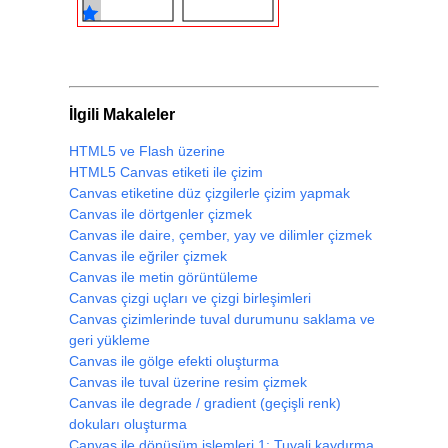
        doku 
=
 ctx
.
createPattern
(
resim
,
// Dolgu stili olarak bu dokuyu 
        ctx
.
fillStyle 
=
 doku
;
// Dokuyla bir dörtgen çiz.
İlgili Makaleler
        ctx
.
fillRect
(
105
,
5
,
90
,
90
);
        ctx
.
strokeRect
(
105
,
5
,
90
,
90
);
HTML5 ve Flash üzerine
// Bu doku dikine tekrar eder.
HTML5 Canvas etiketi ile çizim
        doku 
=
 ctx
.
createPattern
(
resim
,
Canvas etiketine düz çizgilerle çizim yapmak
        ctx
.
fillStyle 
=
 doku
;
Canvas ile dörtgenler çizmek
        ctx
.
fillRect
(
5
,
105
,
90
,
90
);
Canvas ile daire, çember, yay ve dilimler çizmek
        ctx
.
strokeRect
(
5
,
105
,
90
,
90
);
Canvas ile eğriler çizmek
Canvas ile metin görüntüleme
// Bu doku hem enine, hem de boy
// dörtgeni doldurur.
Canvas çizgi uçları ve çizgi birleşimleri
        doku 
=
 ctx
.
createPattern
(
resim
,
Canvas çizimlerinde tuval durumunu saklama ve
        ctx
.
fillStyle 
=
 doku
;
geri yükleme
        ctx
.
fillRect
(
105
,
105
,
90
,
90
);
Canvas ile gölge efekti oluşturma
        ctx
.
strokeRect
(
105
,
105
,
90
,
90
)
Canvas ile tuval üzerine resim çizmek
Canvas ile degrade / gradient (geçişli renk)
}
</script>
dokuları oluşturma
Canvas ile dönüşüm işlemleri 1: Tuvali kaydırma