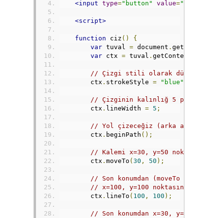
<input
type
=
"button"
value
=
"Çiz"
onc
<script>
function
 ciz
()
{
var
 tuval 
=
 document
.
getElementB
var
 ctx 
=
 tuval
.
getContext
(
"2d"
)
// Çizgi stili olarak düz mavi r
        ctx
.
strokeStyle 
=
"blue"
;
// Çizginin kalınlığ 5 piksel ol
        ctx
.
lineWidth 
=
5
;
// Yol çizeceğiz (arka arkaya çi
        ctx
.
beginPath
();
// Kalemi x=30, y=50 noktasına ç
        ctx
.
moveTo
(
30
,
50
);
// Son konumdan (moveTo ile geld
// x=100, y=100 noktasına çizere
        ctx
.
lineTo
(
100
,
100
);
// Son konumdan x=30, y=100 nokt