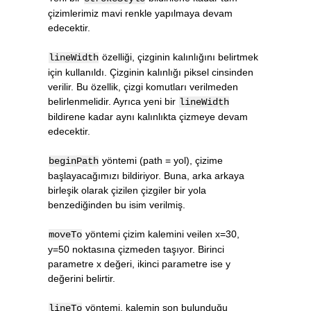
çizimlerimiz mavi renkle yapılmaya devam
edecektir.
özelliği, çizginin kalınlığını belirtmek
lineWidth
için kullanıldı. Çizginin kalınlığı piksel cinsinden
verilir. Bu özellik, çizgi komutları verilmeden
belirlenmelidir. Ayrıca yeni bir
lineWidth
bildirene kadar aynı kalınlıkta çizmeye devam
edecektir.
yöntemi (path = yol), çizime
beginPath
başlayacağımızı bildiriyor. Buna, arka arkaya
birleşik olarak çizilen çizgiler bir yola
benzediğinden bu isim verilmiş.
yöntemi çizim kalemini veilen x=30,
moveTo
y=50 noktasına çizmeden taşıyor. Birinci
parametre x değeri, ikinci parametre ise y
değerini belirtir.
yöntemi, kalemin son bulunduğu
lineTo