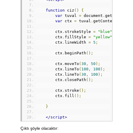
function
 ciz
()
{
var
 tuval 
=
 document
.
getElementB
var
 ctx 
=
 tuval
.
getContext
(
"2d"
)
        ctx
.
strokeStyle 
=
"blue"
;
        ctx
.
fillStyle 
=
"yellow"
;
        ctx
.
lineWidth 
=
5
;
        ctx
.
beginPath
();
        ctx
.
moveTo
(
30
,
50
);
        ctx
.
lineTo
(
100
,
100
);
        ctx
.
lineTo
(
30
,
100
);
        ctx
.
closePath
();
        ctx
.
stroke
();
        ctx
.
fill
();
}
</script>
Çıktı şöyle olacaktır: