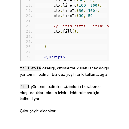
        ctx
.
moveTo
(
30
,
50
);
        ctx
.
lineTo
(
100
,
100
);
        ctx
.
lineTo
(
30
,
100
);
        ctx
.
lineTo
(
30
,
50
);
// Çizim bitti. Çizimi oluştur v
ctx
.
fill
();
}
</script>
özelliği, çizimlerde kullanılacak dolgu
fillStyle
yöntemini belirtir. Biz düz yeşil renk kullanacağız.
yöntemi, belirtilen çizimlerin beraberce
fill
oluşturdukları alanın içinin doldurulması için
kullanılıyor.
Çıktı şöyle olacaktır: