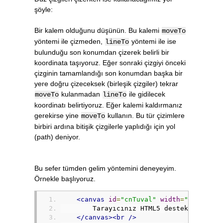
şöyle:
Bir kalem olduğunu düşünün. Bu kalemi
moveTo
yöntemi ile çizmeden,
yöntemi ile ise
lineTo
bulunduğu son konumdan çizerek belirli bir
koordinata taşıyoruz. Eğer sonraki çizgiyi önceki
çizginin tamamlandığı son konumdan başka bir
yere doğru çizeceksek (birleşik çizgiler) tekrar
kulanmadan
ile gidilecek
moveTo
lineTo
koordinatı belirtiyoruz. Eğer kalemi kaldırmanız
gerekirse yine
kullanın. Bu tür çizimlere
moveTo
birbiri ardına bitişik çizgilerle yaplıdığı için yol
(path) deniyor.
Bu sefer tümden gelim yöntemini deneyeyim.
Örnekle başlıyoruz.
<canvas
id
=
"cnTuval"
width
=
"200"
hei
        Tarayıcınız HTML5 desteklemiyor
</canvas><br
/>