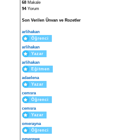
68
Makale
94
Yorum
Son Verilen Ünvan ve Rozetler
arlihakan
Öğrenci
arlihakan
Yazar
arlihakan
Eğitmen
adaelena
Yazar
cemsra
Öğrenci
cemsra
Yazar
omerayna
Öğrenci
omerqwe