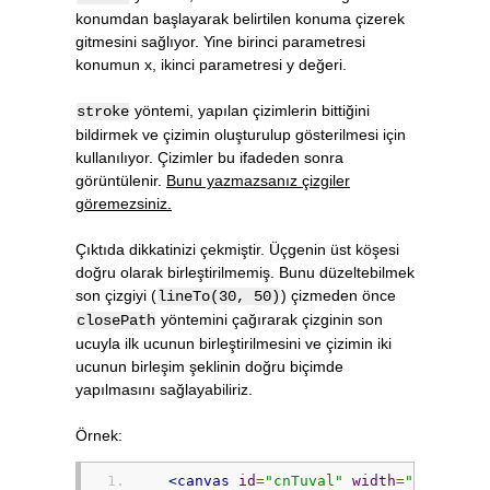
konumdan başlayarak belirtilen konuma çizerek
gitmesini sağlıyor. Yine birinci parametresi
konumun x, ikinci parametresi y değeri.
yöntemi, yapılan çizimlerin bittiğini
stroke
bildirmek ve çizimin oluşturulup gösterilmesi için
kullanılıyor. Çizimler bu ifadeden sonra
görüntülenir.
Bunu yazmazsanız çizgiler
göremezsiniz.
Çıktıda dikkatinizi çekmiştir. Üçgenin üst köşesi
doğru olarak birleştirilmemiş. Bunu düzeltebilmek
son çizgiyi (
) çizmeden önce
lineTo(30, 50)
yöntemini çağırarak çizginin son
closePath
ucuyla ilk ucunun birleştirilmesini ve çizimin iki
ucunun birleşim şeklinin doğru biçimde
yapılmasını sağlayabiliriz.
Örnek:
<canvas
id
=
"cnTuval"
width
=
"200"
hei