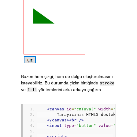
Bazen hem çizgi, hem de dolgu oluşturulmasını
isteyebiliriz. Bu durumda çizim bittiğinde
stroke
ve
yöntemlerini arka arkaya çağırın.
fill
<canvas
id
=
"cnTuval"
width
=
"200"
hei
        Tarayıcınız HTML5 desteklemiyor
</canvas><br
/>
<input
type
=
"button"
value
=
"Çiz"
onc
<script>