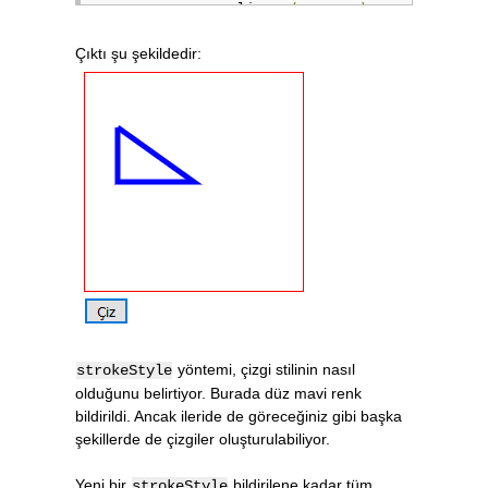
        ctx
.
lineTo
(
30
,
100
);
// Son konumdan x=30, y=50 nokta
Çıktı şu şekildedir:
        ctx
.
lineTo
(
30
,
50
);
// Çizim bitti. Yolun sonucunu ç
        ctx
.
stroke
();
}
</script>
yöntemi, çizgi stilinin nasıl
strokeStyle
olduğunu belirtiyor. Burada düz mavi renk
bildirildi. Ancak ileride de göreceğiniz gibi başka
şekillerde de çizgiler oluşturulabiliyor.
Yeni bir
bildirilene kadar tüm
strokeStyle