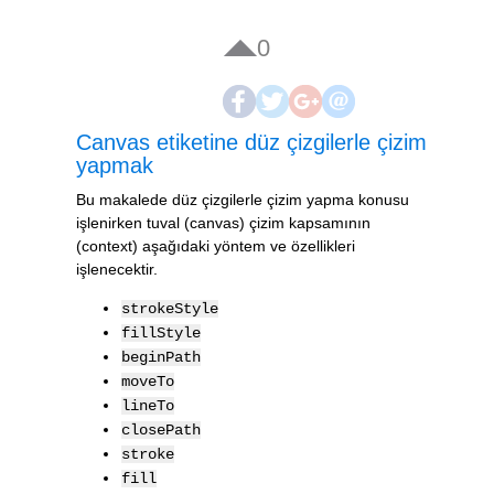
0
Canvas etiketine düz çizgilerle çizim
yapmak
Bu makalede düz çizgilerle çizim yapma konusu
işlenirken tuval (canvas) çizim kapsamının
(context) aşağıdaki yöntem ve özellikleri
işlenecektir.
strokeStyle
fillStyle
beginPath
moveTo
lineTo
closePath
stroke
fill