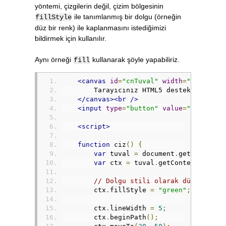
yöntemi, çizgilerin değil, çizim bölgesinin
ile tanımlanmış bir dolgu (örneğin
fillStyle
düz bir renk) ile kaplanmasını istediğimizi
bildirmek için kullanılır.
Aynı örneği
kullanarak şöyle yapabiliriz.
fill
<canvas
id
=
"cnTuval"
width
=
"200"
hei
        Tarayıcınız HTML5 desteklemiyor
</canvas><br
/>
<input
type
=
"button"
value
=
"Çiz"
onc
<script>
function
 ciz
()
{
var
 tuval 
=
 document
.
getElementB
var
 ctx 
=
 tuval
.
getContext
(
"2d"
)
// Dolgu stili olarak düz yeşil 
        ctx
.
fillStyle 
=
"green"
;
        ctx
.
lineWidth 
=
5
;
        ctx
.
beginPath
();