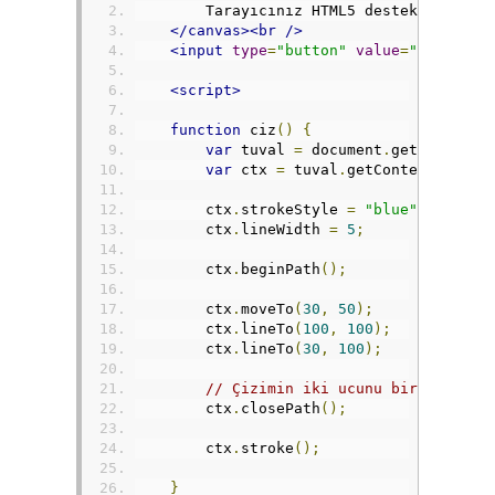
        Tarayıcınız HTML5 desteklemiyor
</canvas><br
/>
<input
type
=
"button"
value
=
"Çiz"
onc
<script>
function
 ciz
()
{
var
 tuval 
=
 document
.
getElementB
var
 ctx 
=
 tuval
.
getContext
(
"2d"
)
        ctx
.
strokeStyle 
=
"blue"
;
        ctx
.
lineWidth 
=
5
;
        ctx
.
beginPath
();
        ctx
.
moveTo
(
30
,
50
);
        ctx
.
lineTo
(
100
,
100
);
        ctx
.
lineTo
(
30
,
100
);
// Çizimin iki ucunu birleştir
        ctx
.
closePath
();
        ctx
.
stroke
();
}