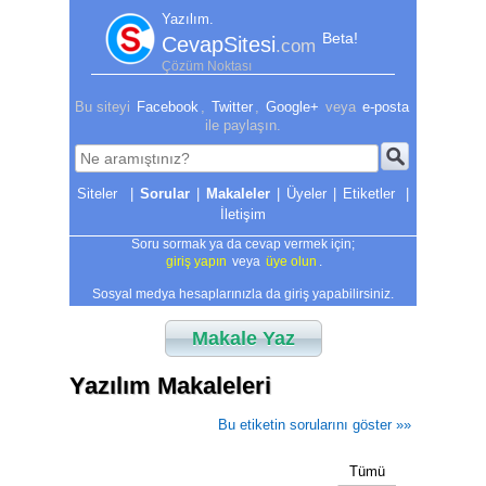
Yazılım.
Beta!
CevapSitesi
.com
Çözüm Noktası
Bu siteyi
Facebook
,
Twitter
,
Google+
veya
e-posta
ile paylaşın.
|
Sorular
|
Makaleler
|
Üyeler
|
Etiketler
|
İletişim
Soru sormak ya da cevap vermek için;
giriş yapın
veya
üye olun
.
Sosyal medya hesaplarınızla da giriş yapabilirsiniz.
Makale Yaz
Yazılım Makaleleri
Bu etiketin sorularını göster »»
Tümü