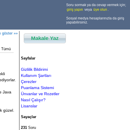
Soru sormak ya da cevap vermek için;
giriş yapın
veya
üye olun
.
Sosyal medya hesaplarınızla da giriş
yapabilirsiniz.
ı göster »»
Makale Yaz
Tümü
Sayfalar
Gizlilik Bildirimi
kli
Kullanım Şartları
diyorlar.
Çerezler
Puanlama Sistemi
de Java
Ünvanlar ve Rozetler
Nasıl Çalışır?
Lisanslar
k güzel.
Sayaçlar
231
Soru