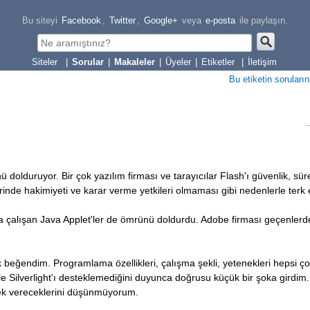
Bu siteyi
Facebook
,
Twitter
,
Google+
veya
e-posta
ile paylaşın.
|
Sorular
|
Makaleler
|
Üyeler
|
Etiketler
|
İletişim
Bu etiketin soruların
dolduruyor. Bir çok yazılım firması ve tarayıcılar Flash'ı güvenlik, süre
rinde hakimiyeti ve karar verme yetkileri olmaması gibi nedenlerle terk e
la çalışan Java Applet'ler de ömrünü doldurdu. Adobe firması geçenler
ok beğendim. Programlama özellikleri, çalışma şekli, yetenekleri hepsi ço
le Silverlight'ı desteklemediğini duyunca doğrusu küçük bir şoka girdim.
tek vereceklerini düşünmüyorum.