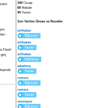
240
Cevap
zılım
68
Makale
94
Yorum
Son Verilen Ünvan ve Rozetler
yor.
arlihakan
ları
Öğrenci
arlihakan
Yazar
la Flash
arlihakan
 geç
Eğitmen
adaelena
 kaynak
Yazar
cemsra
Öğrenci
cemsra
Yazar
omerayna
Öğrenci