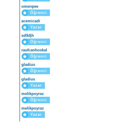
omerqwe
Öğrenci
acemicadi
Yazar
sdlkfjh
Öğrenci
raufcanhoskal
Öğrenci
gladius
Öğrenci
gladius
Yazar
melikpoyraz
Öğrenci
melikpoyraz
Yazar