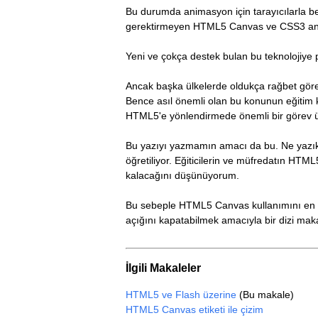
Bu durumda animasyon için tarayıcılarla be
gerektirmeyen HTML5 Canvas ve CSS3 anim
Yeni ve çokça destek bulan bu teknolojiye p
Ancak başka ülkelerde oldukça rağbet göre
Bence asıl önemli olan bu konunun eğitim 
HTML5'e yönlendirmede önemli bir görev üs
Bu yazıyı yazmamın amacı da bu. Ne yazık k
öğretiliyor. Eğiticilerin ve müfredatın H
kalacağını düşünüyorum.
Bu sebeple HTML5 Canvas kullanımını en az 
açığını kapatabilmek amacıyla bir dizi mak
İlgili Makaleler
HTML5 ve Flash üzerine
(Bu makale)
HTML5 Canvas etiketi ile çizim