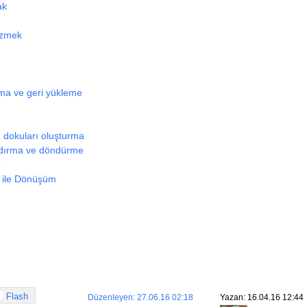
ak
çizmek
ma ve geri yükleme
) dokuları oluşturma
aydırma ve döndürme
e
m ile Dönüşüm
Flash
Düzenleyen: 27.06.16 02:18
Yazan: 16.04.16 12:44