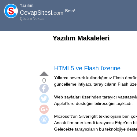
Yazılım.
Beta!
CevapSitesi
.com
Çözüm Noktası
Yazılım Makaleleri
HTML5 ve Flash üzerine
Yıllarca severek kullandığımız Flash ömrünü 
0
güncelleme ihtiyacı, tarayıcıların Flash üze
Web sayfaları üzerinden tarayıcı vasıtasıy
Applet'lere desteğini bitireceğini açıkladı.
Microsoft'un Silverlight teknolojisini ben ç
Ancak firmanın kendi tarayıcısı Edge'nin bi
Gelecekte tarayıcıların bu teknolojiye des