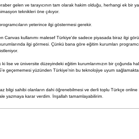
raber gelen ve tarayıcının tam olarak hakim olduğu, herhangi ek bir ya
asyon teknikleri öne çıkıyor.
rogramcıların yeterince ilgi göstermesi gerekir.
n Canvas kullanımı malesef Türkiye'de sadece piyasada biraz ilgi görü
kurumlarında ilgi görmesi. Çünkü bana göre eğitim kurumları programcı
tleniyor.
i lise ve üniversite düzeyindeki eğitim kurumlarımızın bir çoğunda ha
TML5'e geçememesi yüzünden Türkiye'nin bu teknolojiye uyum sağlamakta
bilgi sahibi olanların dahi öğrenebilmesi ve derli toplu Türkçe online
ale yazmaya karar verdim. İnşallah tamamlayabilirim.