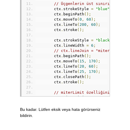
// Üçgenlerin üst sınırını göste
        ctx
.
strokeStyle 
=
"blue"
;
        ctx
.
beginPath
();
        ctx
.
moveTo
(
0
,
60
);
        ctx
.
lineTo
(
200
,
60
);
        ctx
.
stroke
();
        ctx
.
strokeStyle 
=
"black"
;
        ctx
.
lineWidth 
=
6
;
// ctx.lineJoin = "miter"; // Va
        ctx
.
beginPath
();
        ctx
.
moveTo
(
15
,
170
);
        ctx
.
lineTo
(
20
,
60
);
        ctx
.
lineTo
(
25
,
170
);
        ctx
.
closePath
();
        ctx
.
stroke
();
// miterLimit özelliğini çizgi k
        ctx
.
miterLimit 
=
23
;
        ctx
.
beginPath
();
        ctx
.
moveTo
(
45
,
170
);
Bu kadar. Lütfen eksik veya hata görürseniz
        ctx
.
lineTo
(
50
,
60
);
bildirin.
        ctx
.
lineTo
(
55
,
170
);
        ctx
.
closePath
();
        ctx
.
stroke
();