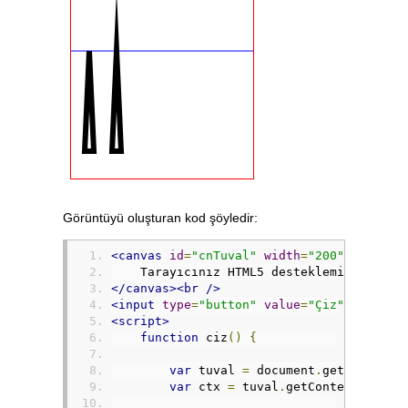
Görüntüyü oluşturan kod şöyledir:
<canvas
id
=
"cnTuval"
width
=
"200"
height
=
    Tarayıcınız HTML5 desteklemiyor.
</canvas><br
/>
<input
type
=
"button"
value
=
"Çiz"
onclick
<script>
function
 ciz
()
{
var
 tuval 
=
 document
.
getElementB
var
 ctx 
=
 tuval
.
getContext
(
"2d"
)