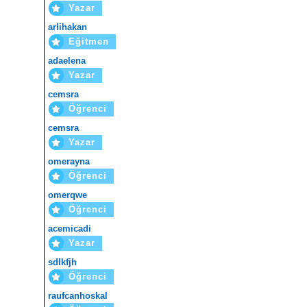
Yazar
arlihakan
Eğitmen
adaelena
Yazar
cemsra
Öğrenci
cemsra
Yazar
omerayna
Öğrenci
omerqwe
Öğrenci
acemicadi
Yazar
sdlkfjh
Öğrenci
raufcanhoskal