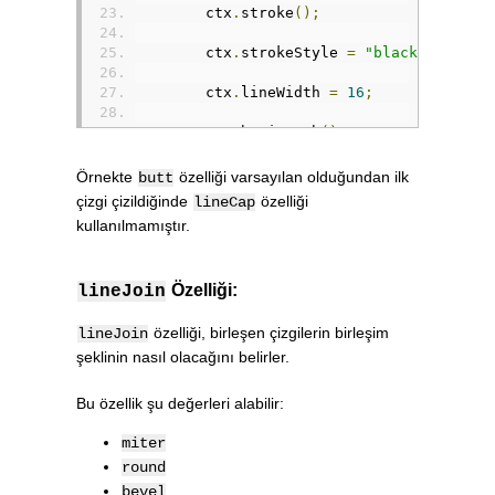
        ctx
.
stroke
();
        ctx
.
strokeStyle 
=
"black"
;
        ctx
.
lineWidth 
=
16
;
        ctx
.
beginPath
();
        ctx
.
moveTo
(
50
,
50
);
        ctx
.
lineTo
(
150
,
50
);
Örnekte
özelliği varsayılan olduğundan ilk
butt
        ctx
.
stroke
();
çizgi çizildiğinde
özelliği
lineCap
kullanılmamıştır.
        ctx
.
lineCap 
=
"square"
;
        ctx
.
beginPath
();
Özelliği:
lineJoin
        ctx
.
moveTo
(
50
,
90
);
        ctx
.
lineTo
(
150
,
90
);
        ctx
.
stroke
();
özelliği, birleşen çizgilerin birleşim
lineJoin
şeklinin nasıl olacağını belirler.
        ctx
.
lineCap 
=
"round"
;
Bu özellik şu değerleri alabilir:
        ctx
.
beginPath
();
        ctx
.
moveTo
(
50
,
130
);
miter
        ctx
.
lineTo
(
150
,
130
);
round
        ctx
.
stroke
();
bevel