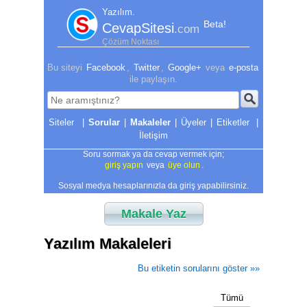
Yazılım.
Beta!
CevapSitesi
.com
Çözüm Noktası
Bu siteyi
Facebook
,
Twitter
,
Google+
veya
e-posta
ile paylaşın.
|
Sorular
|
Makaleler
|
Üyeler
|
Etiketler
|
İletişim
Soru sormak ya da cevap vermek için;
giriş yapın
veya
üye olun
.
Sosyal medya hesaplarınızla da giriş yapabilirsiniz.
Makale Yaz
Yazılım Makaleleri
Bu etiketin sorularını göster »»
Tümü