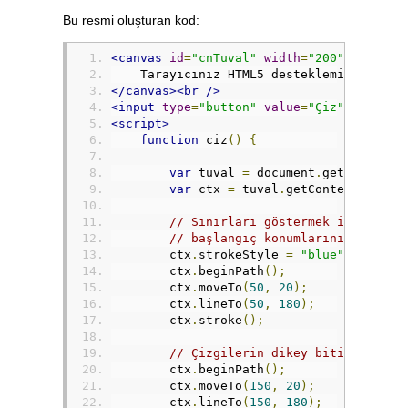
Bu resmi oluşturan kod:
<canvas
id
=
"cnTuval"
width
=
"200"
height
=
    Tarayıcınız HTML5 desteklemiyor.
</canvas><br
/>
<input
type
=
"button"
value
=
"Çiz"
onclick
<script>
function
 ciz
()
{
var
 tuval 
=
 document
.
getElementB
var
 ctx 
=
 tuval
.
getContext
(
"2d"
)
// Sınırları göstermek için çizg
// başlangıç konumlarını göstere
        ctx
.
strokeStyle 
=
"blue"
;
        ctx
.
beginPath
();
        ctx
.
moveTo
(
50
,
20
);
        ctx
.
lineTo
(
50
,
180
);
        ctx
.
stroke
();
// Çizgilerin dikey bitiş konuml
        ctx
.
beginPath
();
        ctx
.
moveTo
(
150
,
20
);
        ctx
.
lineTo
(
150
,
180
);