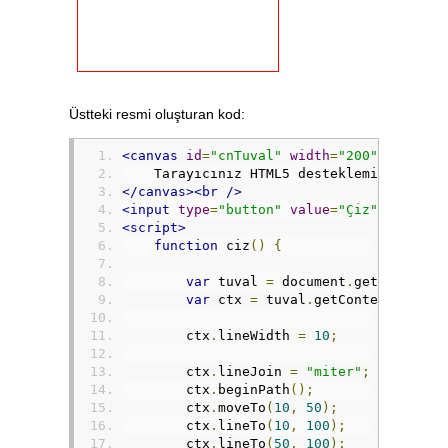
Üstteki resmi oluşturan kod:
<canvas
id
=
"cnTuval"
width
=
"200"
height
=
    Tarayıcınız HTML5 desteklemiyor.
</canvas><br
/>
<input
type
=
"button"
value
=
"Çiz"
onclick
<script>
function
 ciz
()
{
var
 tuval 
=
 document
.
getElementB
var
 ctx 
=
 tuval
.
getContext
(
"2d"
)
        ctx
.
lineWidth 
=
10
;
        ctx
.
lineJoin 
=
"miter"
;
// Varsa
        ctx
.
beginPath
();
        ctx
.
moveTo
(
10
,
50
);
        ctx
.
lineTo
(
10
,
100
);
        ctx
.
lineTo
(
50
,
100
);