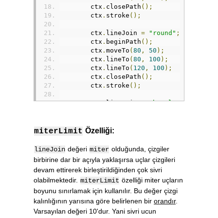
        ctx
.
closePath
();
        ctx
.
stroke
();
        ctx
.
lineJoin 
=
"round"
;
        ctx
.
beginPath
();
        ctx
.
moveTo
(
80
,
50
);
        ctx
.
lineTo
(
80
,
100
);
        ctx
.
lineTo
(
120
,
100
);
        ctx
.
closePath
();
        ctx
.
stroke
();
        ctx
.
lineJoin 
=
"bevel"
;
        ctx
.
beginPath
();
        ctx
.
moveTo
(
150
,
50
);
        ctx
.
lineTo
(
150
,
100
);
Özelliği:
miterLimit
        ctx
.
lineTo
(
190
,
100
);
        ctx
.
closePath
();
değeri
olduğunda, çizgiler
lineJoin
miter
        ctx
.
stroke
();
birbirine dar bir açıyla yaklaşırsa uçlar çizgileri
devam ettirerek birleştirildiğinden çok sivri
}
olabilmektedir.
özelliği miter uçların
miterLimit
</script>
boyunu sınırlamak için kullanılır. Bu değer çizgi
kalınlığının yarısına göre belirlenen bir
orandır
.
Varsayılan değeri 10'dur. Yani sivri ucun