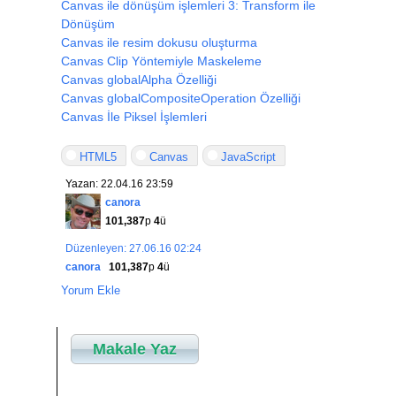
Canvas ile dönüşüm işlemleri 3: Transform ile
Dönüşüm
Canvas ile resim dokusu oluşturma
Canvas Clip Yöntemiyle Maskeleme
Canvas globalAlpha Özelliği
Canvas globalCompositeOperation Özelliği
Canvas İle Piksel İşlemleri
HTML5
Canvas
JavaScript
Yazan: 22.04.16 23:59
canora
101,387
p
4
ü
Düzenleyen: 27.06.16 02:24
canora
101,387
p
4
ü
Yorum Ekle
Makale Yaz