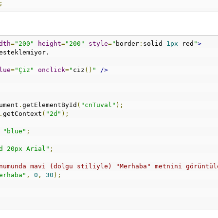
;
dth
=
"200"
height
=
"200"
style
=
"
border
:
solid 
1px
 red
"
>
esteklemiyor.
lue
=
"Çiz"
onclick
=
"
ciz
()
"
/>
ument
.
getElementById
(
"cnTuval"
);
.
getContext
(
"2d"
);
"blue"
;
d 20px Arial"
;
numunda mavi (dolgu stiliyle) "Merhaba" metnini görüntül
erhaba"
,
0
,
30
);