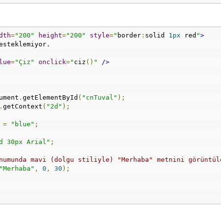
dth
=
"200"
height
=
"200"
style
=
"
border
:
solid 
1px
 red
"
>
esteklemiyor.
lue
=
"Çiz"
onclick
=
"
ciz
()
"
/>
ument
.
getElementById
(
"cnTuval"
);
.
getContext
(
"2d"
);
 
=
"blue"
;
d 30px Arial"
;
numunda mavi (dolgu stiliyle) "Merhaba" metnini görüntül
"Merhaba"
,
0
,
30
);