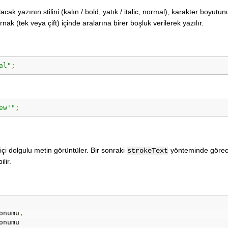
cak yazının stilini (kalın / bold, yatık / italic, normal), karakter boyutun
tırnak (tek veya çift) içinde aralarına birer boşluk verilerek yazılır.
al"
;
ew'"
;
 içi dolgulu metin görüntüler. Bir sonraki
yönteminde görec
strokeText
lir.
onumu
,
onumu