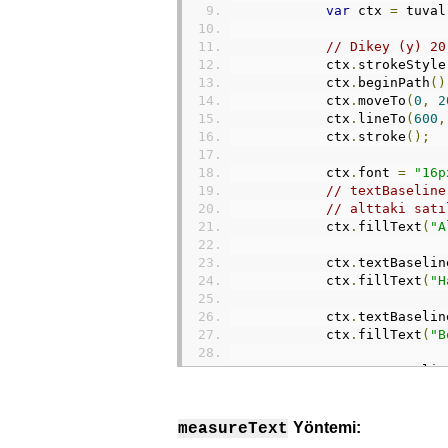
var
 ctx 
=
 tuval
// Dikey (y) 20
            ctx
.
strokeStyle
            ctx
.
beginPath
()
            ctx
.
moveTo
(
0
,
2
            ctx
.
lineTo
(
600
,
            ctx
.
stroke
();
            ctx
.
font 
=
"16p
// textBaseline
// alttaki satı
            ctx
.
fillText
(
"A
            ctx
.
textBaselin
            ctx
.
fillText
(
"H
            ctx
.
textBaselin
            ctx
.
fillText
(
"B
            ctx
.
textBaselin
            ctx
.
fillText
(
"M
            ctx
.
textBaselin
Yöntemi:
measureText
            ctx
.
fillText
(
"T