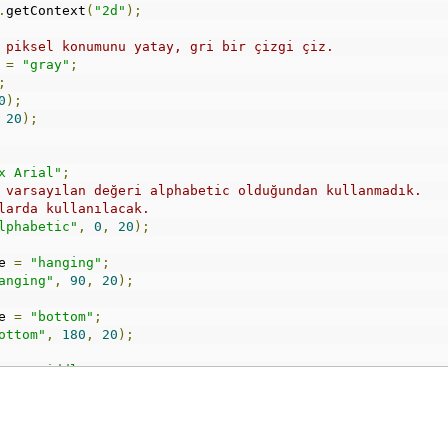
.
getContext
(
"2d"
);
 piksel konumunu yatay, gri bir çizgi çiz.
 
=
"gray"
;
;
0
);
20
);
x Arial"
;
 varsayılan değeri alphabetic olduğundan kullanmadık.
larda kullanılacak.
lphabetic"
,
0
,
20
);
e 
=
"hanging"
;
anging"
,
90
,
20
);
e 
=
"bottom"
;
ottom"
,
180
,
20
);
e 
=
"middle"
;
iddle"
,
270
,
20
);
e 
=
"top"
;
op"
,
360
,
20
);