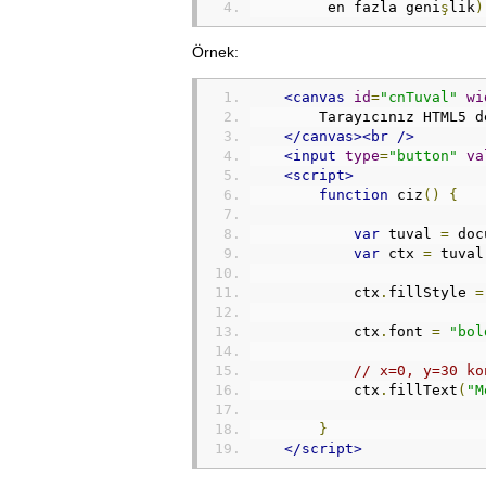
         en fazla geni
ş
lik
)
Örnek:
<canvas
id
=
"cnTuval"
wi
        Tarayıcınız HTML5 d
</canvas><br
/>
<input
type
=
"button"
va
<script>
function
 ciz
()
{
var
 tuval 
=
 doc
var
 ctx 
=
 tuval
            ctx
.
fillStyle 
=
            ctx
.
font 
=
"bol
// x=0, y=30 ko
            ctx
.
fillText
(
"M
}
</script>