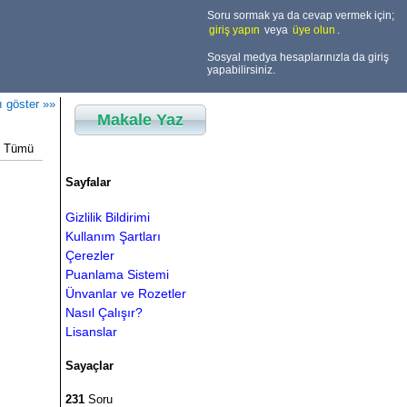
Soru sormak ya da cevap vermek için;
giriş yapın
veya
üye olun
.
Sosyal medya hesaplarınızla da giriş
yapabilirsiniz.
ı göster »»
Makale Yaz
Tümü
Sayfalar
Gizlilik Bildirimi
Kullanım Şartları
Çerezler
Puanlama Sistemi
Ünvanlar ve Rozetler
Nasıl Çalışır?
Lisanslar
Sayaçlar
231
Soru