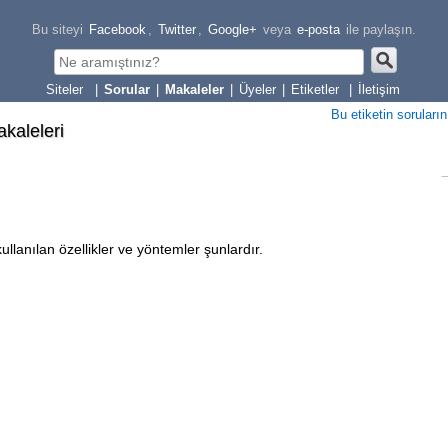
Bu siteyi
Facebook
,
Twitter
,
Google+
veya
e-posta
ile paylaşın.
|
Sorular
|
Makaleler
|
Üyeler
|
Etiketler
|
İletişim
Bu etiketin soruların
akaleleri
ullanılan özellikler ve yöntemler şunlardır.