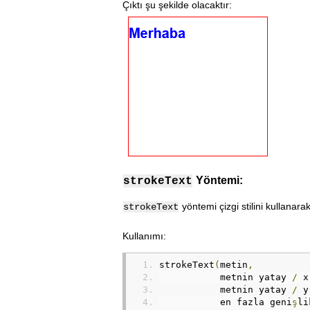
Çıktı şu şekilde olacaktır:
Yöntemi:
strokeText
yöntemi çizgi stilini kullanarak
strokeText
Kullanımı:
strokeText
(
metin
,
           metnin yatay 
/
 x
           metnin yatay 
/
 y
           en fazla geni
ş
li