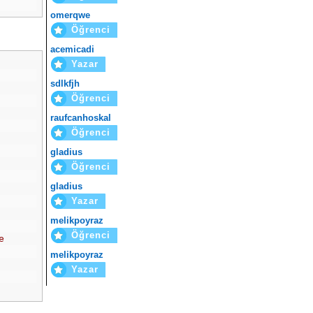
omerqwe
Öğrenci
acemicadi
Yazar
sdlkfjh
Öğrenci
raufcanhoskal
Öğrenci
gladius
Öğrenci
gladius
Yazar
melikpoyraz
Öğrenci
e
melikpoyraz
Yazar