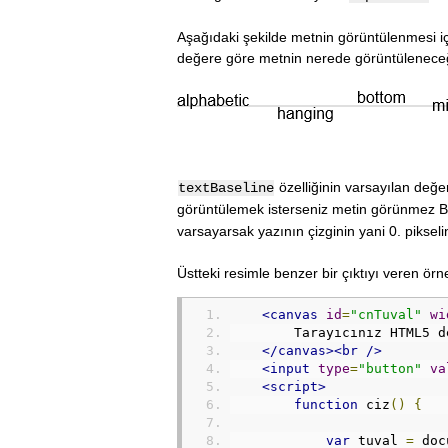
Aşağıdaki şekilde metnin görüntülenmesi için
değere göre metnin nerede görüntüleneceği
özelliğinin varsayılan değe
textBaseline
görüntülemek isterseniz metin görünmez Bun
varsayarsak yazının çizginin yani 0. pikseli
Üstteki resimle benzer bir çıktıyı veren örn
<canvas
id
=
"cnTuval"
wi
        Tarayıcınız HTML5 d
</canvas><br
/>
<input
type
=
"button"
va
<script>
function
 ciz
()
{
var
 tuval 
=
 doc