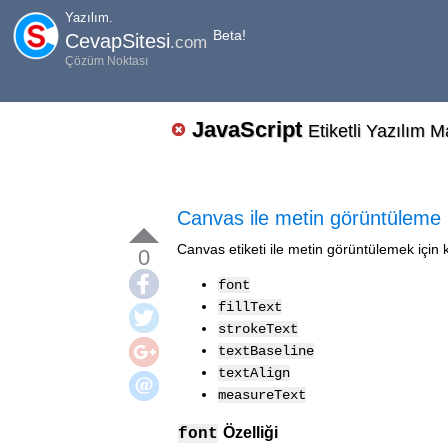
Yazılım.
Beta!
CevapSitesi
.com
Çözüm Noktası
JavaScript
Etiketli Yazılım M
Canvas ile metin görüntüleme
Canvas etiketi ile metin görüntülemek için k
0
font
fillText
strokeText
textBaseline
textAlign
measureText
Özelliği
font