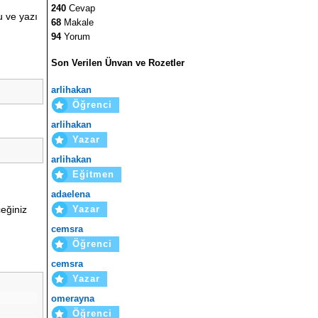
240
Cevap
u ve yazı
68
Makale
94
Yorum
Son Verilen Ünvan ve Rozetler
arlihakan
Öğrenci
arlihakan
Yazar
arlihakan
Eğitmen
adaelena
eğiniz
Yazar
cemsra
Öğrenci
cemsra
Yazar
omerayna
Öğrenci