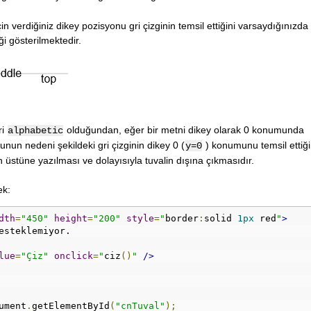
 verdiğiniz dikey pozisyonu gri çizginin temsil ettiğini varsaydığınızda 
 gösterilmektedir.
ri
olduğundan, eğer bir metni dikey olarak 0 konumunda
alphabetic
un nedeni şekildeki gri çizginin dikey 0 (
) konumunu temsil ettiği
y=0
n üstüne yazılması ve dolayısıyla tuvalin dışına çıkmasıdır.
ek:
dth
=
"450"
height
=
"200"
style
=
"
border
:
solid 
1px
 red
"
>
esteklemiyor.
lue
=
"Çiz"
onclick
=
"
ciz
()
"
/>
ument
.
getElementById
(
"cnTuval"
);