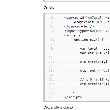
Örnek:
<canvas
id
=
"cnTuval"
wi
        Tarayıcınız HTML5 d
</canvas><br
/>
<input
type
=
"button"
va
<script>
function
 ciz
()
{
var
 tuval 
=
 doc
var
 ctx 
=
 tuval
            ctx
.
strokeStyle
            ctx
.
font 
=
"bol
// x=0, y=30 ko
            ctx
.
strokeText
(
}
</script>
Çıktısı şöyle olacaktır: