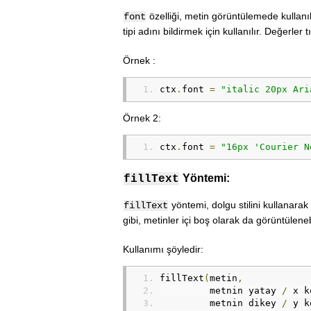
özelliği, metin görüntülemede kullanıla
font
tipi adını bildirmek için kullanılır. Değerler 
Örnek :
ctx
.
font 
=
"italic 20px Ari
Örnek 2:
ctx
.
font 
=
"16px 'Courier N
Yöntemi:
fillText
yöntemi, dolgu stilini kullanarak
fillText
gibi, metinler içi boş olarak da görüntülenebi
Kullanımı şöyledir:
fillText
(
metin
,
         metnin yatay 
/
 x k
         metnin dikey 
/
 y k