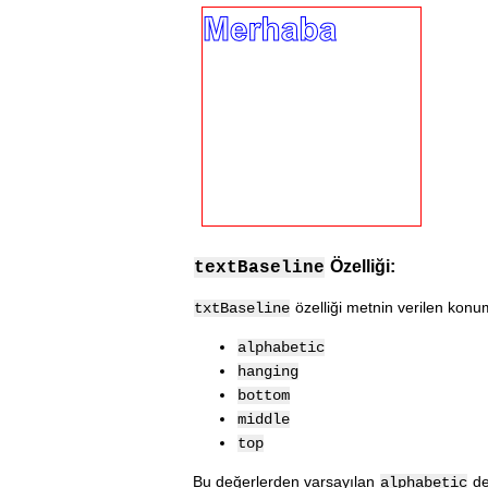
Özelliği:
textBaseline
özelliği metnin verilen konum
txtBaseline
alphabetic
hanging
bottom
middle
top
Bu değerlerden varsayılan
de
alphabetic