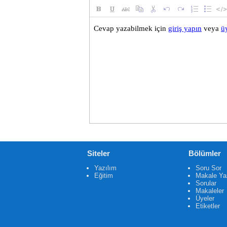
Siteler
Bölümler
Yazılım
Soru Sor
Eğitim
Makale Ya
Sorular
Makaleler
Üyeler
Etiketler