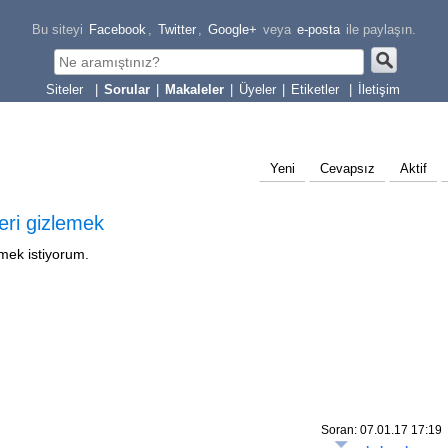
Bu siteyi
Facebook
,
Twitter
,
Google+
veya
e-posta
ile paylaşın.
|
Sorular
|
Makaleler
|
Üyeler
|
Etiketler
|
İletişim
Yeni
Cevapsız
Aktif
eri gizlemek
emek istiyorum.
Soran: 07.01.17 17:19