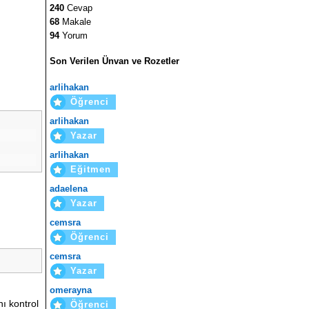
240
Cevap
68
Makale
94
Yorum
Son Verilen Ünvan ve Rozetler
arlihakan
Öğrenci
arlihakan
Yazar
arlihakan
Eğitmen
adaelena
Yazar
cemsra
Öğrenci
cemsra
Yazar
omerayna
ı kontrol
Öğrenci