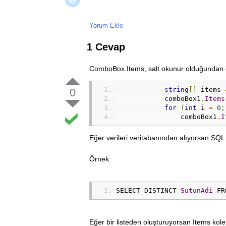
Yorum Ekle
1 Cevap
ComboBox.Items, salt okunur olduğundan d
string
[]
 items 
0
            comboBox1
.
Items
for
(
int
 i 
=
0
;
                comboBox1
.
I
Eğer verileri veritabanından alıyorsan S
Örnek:
SELECT DISTINCT 
SutunAdi
 FR
Eğer bir listeden oluşturuyorsan Items ko