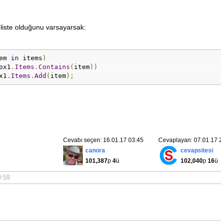
liste olduğunu varsayarsak:
em 
in
 items
)
ox1
.
Items
.
Contains
(
item
))
x1
.
Items
.
Add
(
item
);
Cevabı seçen: 16.01.17 03:45
Cevaplayan: 07.01.17 
canora
cevapsitesi
101,387
p
4
ü
102,040
p
16
ü
0:59