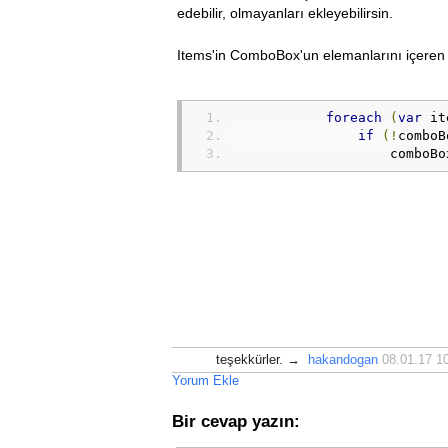
edebilir, olmayanları ekleyebilirsin.
Items'in ComboBox'un elemanlarını içeren 
foreach
(
var
 it
if
(!
comboB
                    comboBo
teşekkürler. →
hakandogan
08.01.17 1
Yorum Ekle
Bir cevap yazın: