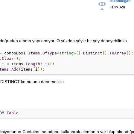
hakandogan
310
p
32
ü
oğrudan atama yapılamıyor. O yüzden şöyle bir şey deneyebilirsin.
=
 comboBox1
.
Items
.
OfType
<string>
().
Distinct
().
ToArray
();
.
Clear
();
 i 
<
 items
.
Length
;
 i
++)
tems
.
Add
(
items
[
i
]);
QL DISTINCT komutunu denemelisin.
OM 
Tablo
leksiyonunun Contains metodunu kullanarak elemanın var olup olmadığın