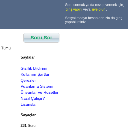
Soru sormak ya da cevap vermek için;
giriş yapın
veya
üye olun
.
Sosyal medya hesaplarınızla da giriş
yapabilirsiniz.
Soru Sor
Tümü
Sayfalar
Gizlilik Bildirimi
Kullanım Şartları
Çerezler
Puanlama Sistemi
Ünvanlar ve Rozetler
Nasıl Çalışır?
Lisanslar
Sayaçlar
231
Soru