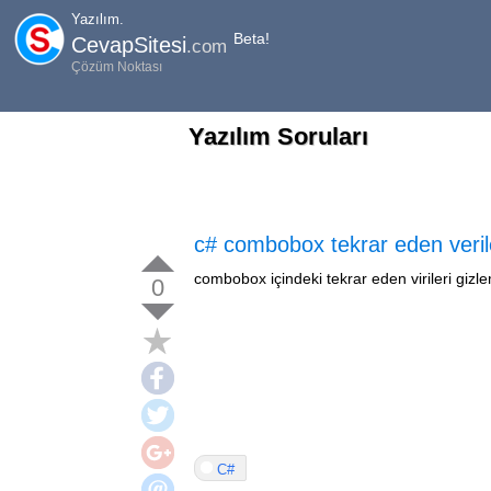
Yazılım.
Beta!
CevapSitesi
.com
Çözüm Noktası
Yazılım Soruları
c# combobox tekrar eden veril
combobox içindeki tekrar eden virileri gizl
0
C#