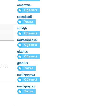
omerqwe
Öğrenci
acemicadi
Yazar
sdlkfjh
Öğrenci
raufcanhoskal
Öğrenci
gladius
Öğrenci
gladius
20:12
Yazar
melikpoyraz
Öğrenci
melikpoyraz
Yazar