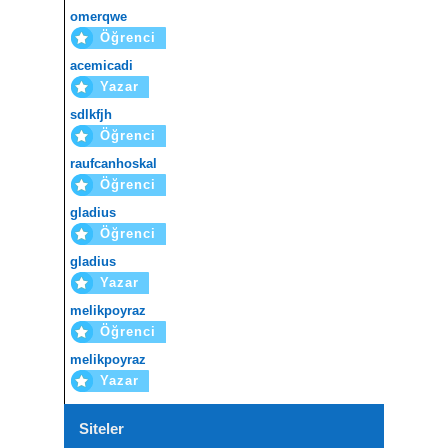
omerqwe
Öğrenci
acemicadi
Yazar
sdlkfjh
Öğrenci
raufcanhoskal
Öğrenci
gladius
Öğrenci
gladius
Yazar
melikpoyraz
Öğrenci
melikpoyraz
Yazar
Siteler