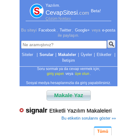
Yazılım.
Beta!
CevapSitesi
.com
Çözüm Noktası
Bu siteyi
Facebook
,
Twitter
,
Google+
veya
e-posta
ile paylaşın.
|
Sorular
|
Makaleler
|
Üyeler
|
Etiketler
|
İletişim
Soru sormak ya da cevap vermek için;
giriş yapın
veya
üye olun
.
Sosyal medya hesaplarınızla da giriş yapabilirsiniz.
Makale Yaz
signalr
Etiketli Yazılım Makaleleri
Bu etiketin sorularını göster »»
Tümü