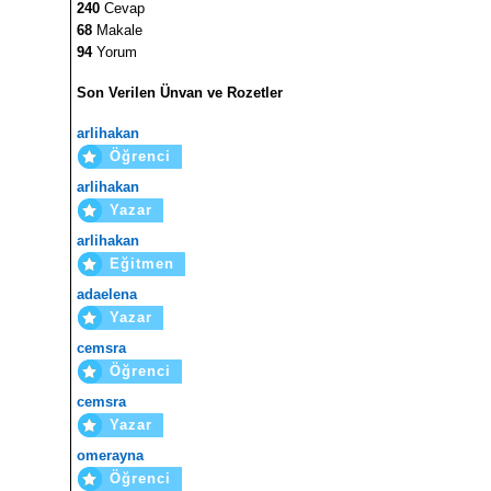
240
Cevap
68
Makale
94
Yorum
Son Verilen Ünvan ve Rozetler
arlihakan
Öğrenci
arlihakan
Yazar
arlihakan
Eğitmen
adaelena
Yazar
cemsra
Öğrenci
cemsra
Yazar
omerayna
Öğrenci