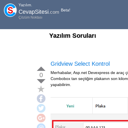
Yazılım.
Beta!
CevapSitesi
.com
Çözüm Noktası
Yazılım Soruları
Gridview Select Kontrol
Merhabalar, Asp.net Devexpress de araç çiz
0
Combobox tan seçtiğim plakanın son kilome
yapabilirim.