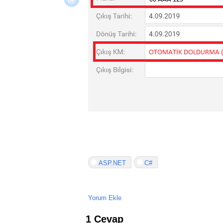
ASP.NET
C#
Yorum Ekle
1 Cevap