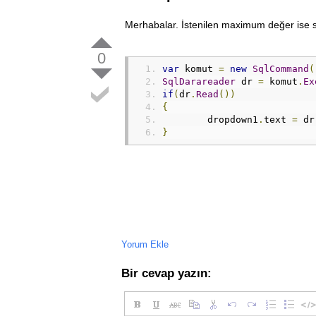
Merhabalar. İstenilen maximum değer ise söy
0
var
 komut 
=
new
SqlCommand
(
SqlDarareader
 dr 
=
 komut
.
Ex
if
(
dr
.
Read
())
{
	dropdown1
.
text 
=
 dr
}
Yorum Ekle
Bir cevap yazın: