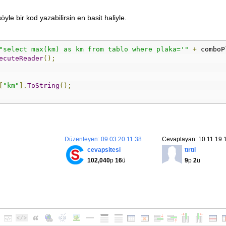
le bir kod yazabilirsin en basit haliyle.
"select max(km) as km from tablo where plaka='"
+
 comboP
ecuteReader
();
[
"km"
].
ToString
();
Düzenleyen: 09.03.20 11:38
Cevaplayan: 10.11.19 
cevapsitesi
tırtıl
102,040
p
16
ü
9
p
2
ü