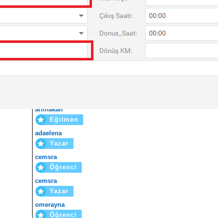
240
Cevap
68
Makale
94
Yorum
Son Verilen Ünvan ve Rozetler
arlihakan
Öğrenci
arlihakan
Yazar
arlihakan
Eğitmen
adaelena
Yazar
cemsra
Öğrenci
cemsra
Yazar
omerayna
Öğrenci