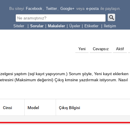
Bu siteyi
Facebook
,
Twitter
,
Google+
veya
e-posta
ile paylaşın.
|
Sorular
|
Makaleler
|
Üyeler
|
Etiketler
|
İletişim
Yeni
Cevapsız
Aktif
elgesi yaptım (sql kayıt yapıyorum.) Sorum şöyle, Yeni kayıt eklerken
tresini (Maksimum değerini) Çıkış kmsine yazdırmak istiyorum. Nasıl