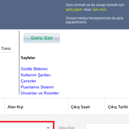
Soru sormak ya da cevap vermek için;
giriş yapın
veya
üye olun
.
Sosyal medya hesaplarınızla da giriş
yapabilirsiniz.
Soru Sor
Tümü
Sayfalar
Gizlilik Bildirimi
Kullanım Şartları
Çerezler
Puanlama Sistemi
Ünvanlar ve Rozetler
Nasıl Çalışır?
Lisanslar
Sayaçlar
231
Soru