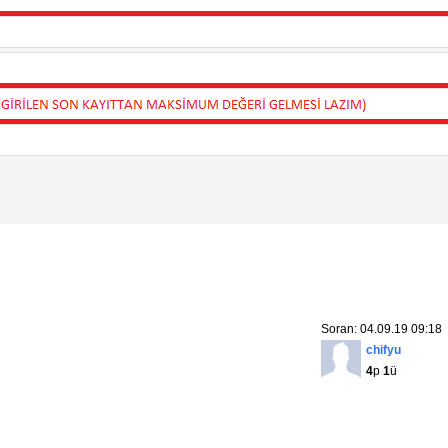
Soran: 04.09.19 09:18
chifyu
4
p
1
ü