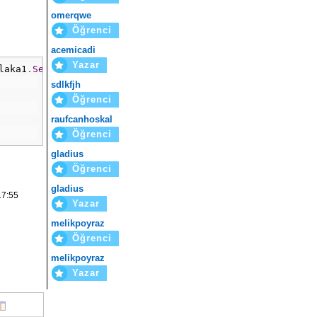
omerqwe
Öğrenci
acemicadi
Yazar
laka1
.
SelectedItem
.
Text
+
"'"
);
sdlkfjh
Öğrenci
raufcanhoskal
Öğrenci
gladius
Öğrenci
gladius
17:55
Yazar
melikpoyraz
Öğrenci
melikpoyraz
Yazar