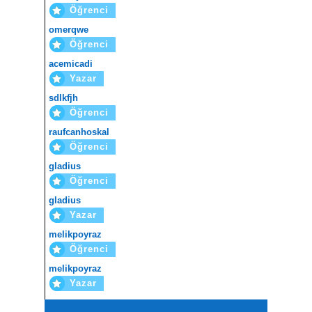
Öğrenci
omerqwe
Öğrenci
acemicadi
Yazar
sdlkfjh
Öğrenci
raufcanhoskal
Öğrenci
gladius
Öğrenci
gladius
Yazar
melikpoyraz
Öğrenci
melikpoyraz
Yazar