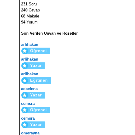
231
Soru
240
Cevap
68
Makale
94
Yorum
Son Verilen Ünvan ve Rozetler
arlihakan
Öğrenci
arlihakan
Yazar
arlihakan
Eğitmen
adaelena
Yazar
cemsra
Öğrenci
cemsra
Yazar
omerayna