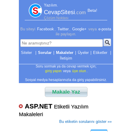
Yazılım.
Beta!
CevapSitesi
.com
Çözüm Noktası
Bu siteyi
Facebook
,
Twitter
,
Google+
veya
e-posta
ile paylaşın.
|
Sorular
|
Makaleler
|
Üyeler
|
Etiketler
|
İletişim
Soru sormak ya da cevap vermek için;
giriş yapın
veya
üye olun
.
Sosyal medya hesaplarınızla da giriş yapabilirsiniz.
Makale Yaz
ASP.NET
Etiketli Yazılım
Makaleleri
Bu etiketin sorularını göster »»