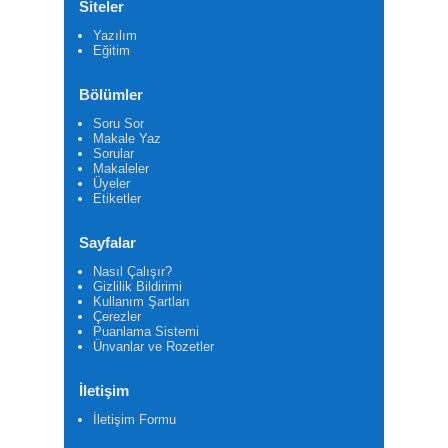
Siteler
Yazılım
Eğitim
Bölümler
Soru Sor
Makale Yaz
Sorular
Makaleler
Üyeler
Etiketler
Sayfalar
Nasıl Çalışır?
Gizlilik Bildirimi
Kullanım Şartları
Çerezler
Puanlama Sistemi
Ünvanlar ve Rozetler
İletişim
İletişim Formu