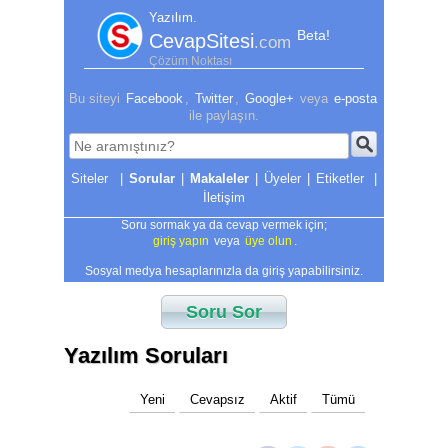
Yazılım.
Beta!
CevapSitesi
.com
Çözüm Noktası
Bu siteyi
Facebook
,
Twitter
,
Google+
veya
e-posta
ile paylaşın.
|
Sorular
|
Makaleler
|
Üyeler
|
Etiketler
|
İletişim
Soru sormak ya da cevap vermek için;
giriş yapın
veya
üye olun
.
Sosyal medya hesaplarınızla da giriş yapabilirsiniz.
Soru Sor
Yazılım Soruları
Yeni
Cevapsız
Aktif
Tümü