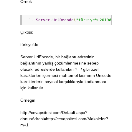
Örnek:
Server
.
UrlDecode
(
"türkiye%u2019de"
);
Çıktısı:
türkiye’de
Server.UrlEncode, bir bağlantı adresinin
bağlantının yanlış çözümlenmesine sebep
olacak, adreslerde kullanılan ? : / gibi özel
karakterleri içermesi muhtemel kısmının Unicode
karekterlerin sayısal karşılıklarıyla kodlanması
için kullanılır.
Örneğin:
http://cevapsitesi.com/Default.aspx?
donusAdresi=http://cevapsitesi.com/Makaleler?
m=1