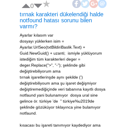
0
tırnak karakteri dükelendiği halde
notfound hatası sorunu bilen
varmı?
Ayarlar kılasım var
dosyayı yüklerken isim =
Ayarlar.UrlSeo(txtBildiriBaslik.Text) +
Guid.NewGuid() + uzanti; ismiyle yüklüyorum
istediğim tüm karakterleri deger =
deger.Replace(">", "-"); şeklinde gibi
değiştirebiliyorum ama
tırnak işaretlerinşde aynı şekilde (')
değiştirebiliyoum ama şu işaret değişmiyor
değiştiremediğiçinde veri tabanına kayıtlı dosya
notfaund yani bulunamıyor dosya ural sine
gelince ör. türkiye ’de " türkiye%u2019de
şeklinde gözüküyor tıklayınca yine bulamıyor
notfaund.
kısacası bu işareti tanımıyor kaydediyor ama