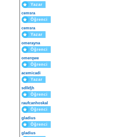
Yazar
cemsra
Öğrenci
cemsra
Yazar
omerayna
Öğrenci
omerqwe
Öğrenci
acemicadi
Yazar
sdlkfjh
Öğrenci
raufcanhoskal
Öğrenci
gladius
Öğrenci
gladius