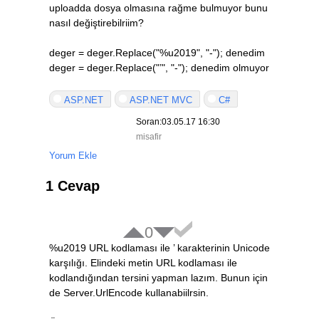
uploadda dosya olmasına rağme bulmuyor bunu
nasıl değiştirebilriim?
deger = deger.Replace("%u2019", "-"); denedim
deger = deger.Replace("’", "-"); denedim olmuyor
ASP.NET
ASP.NET MVC
C#
Soran:03.05.17 16:30
misafir
Yorum Ekle
1 Cevap
0
%u2019 URL kodlaması ile ’ karakterinin Unicode
karşılığı. Elindeki metin URL kodlaması ile
kodlandığından tersini yapman lazım. Bunun için
de Server.UrlEncode kullanabiilrsin.