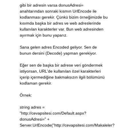
gibi bir adresin varsa donusAdresi=
anahtarından sonraki kısmın UrlEncode ile
kodlanması gerekir. Çünkü bizim örneğimizde bu
kısımda başka bir adres ve web adreslerinde
kullanılan karakterler var. Bun web adresinden
ayırmak için bunu yaparız.
Sana gelen adres Encoded geliyor. Sen de
bunun dersini (Decode) yapman gerekiyor.
Eğer sen de başka bir adrese veri göndermek
istiyorsan, URL'de kullanılan özel karakterleri
içerip içermediğine bakmaksızın ilgili bölümünü
kodlaman gerekir.
Örnek:
string adres =
"http://cevapsitesi.com/Default.aspx?
donusAdresi=" +
Server.UrlEncode("http://cevapsitesi.com/Makaleler?