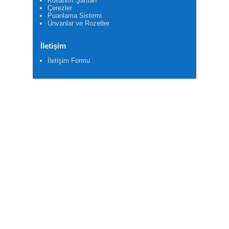
Kullanım Şartları
Çerezler
Puanlama Sistemi
Ünvanlar ve Rozetler
İletişim
İletişim Formu