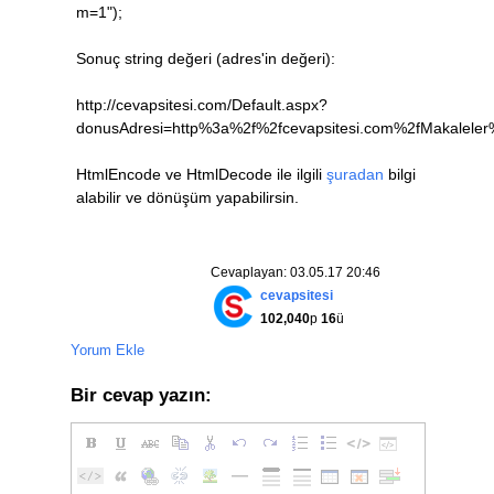
m=1");
Sonuç string değeri (adres'in değeri):
http://cevapsitesi.com/Default.aspx?
donusAdresi=http%3a%2f%2fcevapsitesi.com%2fMakalel
HtmlEncode ve HtmlDecode ile ilgili
şuradan
bilgi
alabilir ve dönüşüm yapabilirsin.
Cevaplayan: 03.05.17 20:46
cevapsitesi
102,040
p
16
ü
Yorum Ekle
Bir cevap yazın: