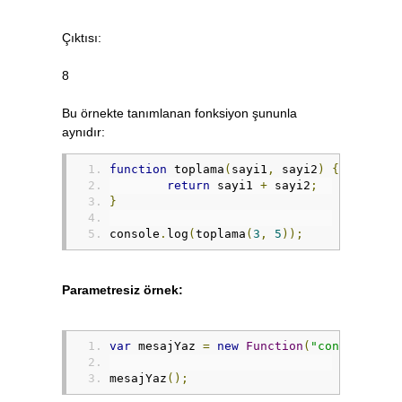
Çıktısı:
8
Bu örnekte tanımlanan fonksiyon şununla
aynıdır:
function
 toplama
(
sayi1
,
 sayi2
)
{
return
 sayi1 
+
 sayi2
;
}
console
.
log
(
toplama
(
3
,
5
));
Parametresiz örnek:
var
 mesajYaz 
=
new
Function
(
"console.log
mesajYaz
();