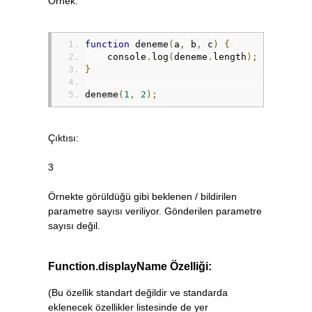
Örnek:
function
 deneme
(
a
,
 b
,
 c
)
{
    console
.
log
(
deneme
.
length
);
}
deneme
(
1
,
2
);
Çıktısı:
3
Örnekte görüldüğü gibi beklenen / bildirilen
parametre sayısı veriliyor. Gönderilen parametre
sayısı değil.
Function.displayName Özelliği:
(Bu özellik standart değildir ve standarda
eklenecek özellikler listesinde de yer