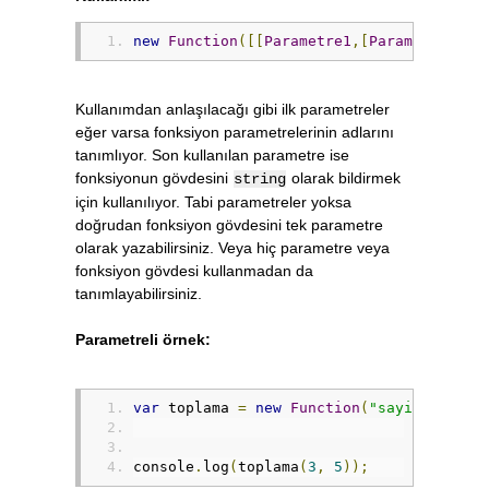
new
Function
([[
Parametre1
,[
Parametre2
,[.
Kullanımdan anlaşılacağı gibi ilk parametreler
eğer varsa fonksiyon parametrelerinin adlarını
tanımlıyor. Son kullanılan parametre ise
fonksiyonun gövdesini
olarak bildirmek
string
için kullanılıyor. Tabi parametreler yoksa
doğrudan fonksiyon gövdesini tek parametre
olarak yazabilirsiniz. Veya hiç parametre veya
fonksiyon gövdesi kullanmadan da
tanımlayabilirsiniz.
Parametreli örnek:
var
 toplama 
=
new
Function
(
"sayi1"
,
"say
console
.
log
(
toplama
(
3
,
5
));