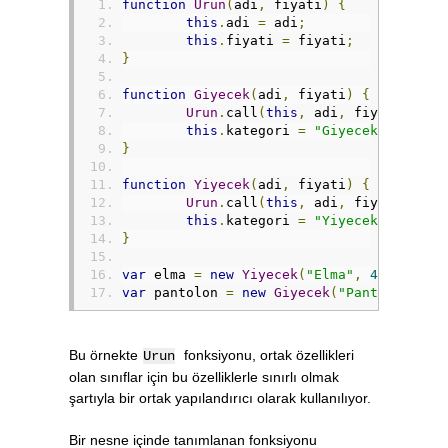
function
Urun
(
adi
,
 fiyati
)
{
this
.
adi 
=
 adi
;
this
.
fiyati 
=
 fiyati
;
}
function
Giyecek
(
adi
,
 fiyati
)
{
Urun
.
call
(
this
,
 adi
,
 fiyati
);
this
.
kategori 
=
"Giyecek"
;
}
function
Yiyecek
(
adi
,
 fiyati
)
{
Urun
.
call
(
this
,
 adi
,
 fiyati
);
this
.
kategori 
=
"Yiyecek"
;
}
var
 elma 
=
new
Yiyecek
(
"Elma"
,
4
);
var
 pantolon 
=
new
Giyecek
(
"Pantolon"
,
4
Bu örnekte
fonksiyonu, ortak özellikleri
Urun
olan sınıflar için bu özelliklerle sınırlı olmak
şartıyla bir ortak yapılandırıcı olarak kullanılıyor.
Bir nesne içinde tanımlanan fonksiyonu