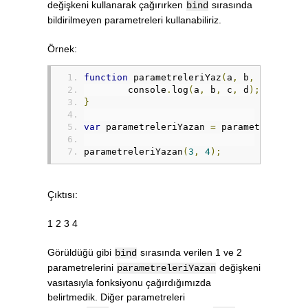
değişkeni kullanarak çağırırken
sırasında
bind
bildirilmeyen parametreleri kullanabiliriz.
Örnek:
function
 parametreleriYaz
(
a
,
 b
,
 c
,
 d
)
{
	console
.
log
(
a
,
 b
,
 c
,
 d
);
}
var
 parametreleriYazan 
=
 parametreleriYa
parametreleriYazan
(
3
,
4
);
Çıktısı:
1 2 3 4
Görüldüğü gibi
sırasında verilen 1 ve 2
bind
parametrelerini
değişkeni
parametreleriYazan
vasıtasıyla fonksiyonu çağırdığımızda
belirtmedik. Diğer parametreleri