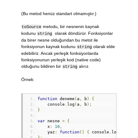
(Bu metod henüz standart olmamıştır.)
metodu, bir nesnenin kaynak
toSource
kodunu
olarak döndürür. Fonksiyonlar
string
da birer nesne olduğundan bu metot ile
fonksiyonun kaynak kodunu
olarak elde
string
edebiliriz. Ancak yerleşik fonksiyonlarda
fonksiyonunun yerleşik kod (native code)
olduğunu bildiren bir
alırız.
string
Örnek:
function
 deneme
(
a
,
 b
)
{
    console
.
log
(
a
,
 b
);
}
var
 nesne 
=
{
    x
:
10
,
    yaz
:
function
()
{
 console
.
log
(
this
.
x
};