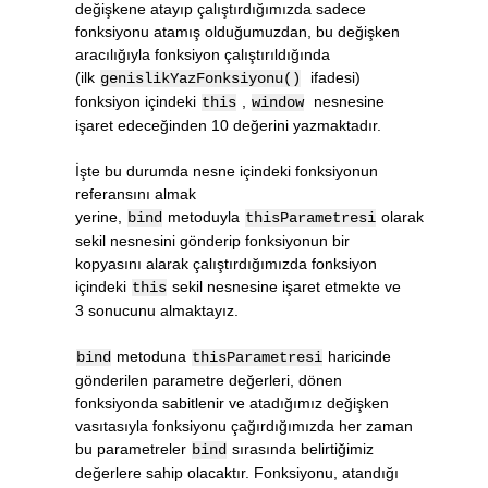
değişkene atayıp çalıştırdığımızda sadece
fonksiyonu atamış olduğumuzdan, bu değişken
aracılığıyla fonksiyon çalıştırıldığında
(ilk
ifadesi)
genislikYazFonksiyonu()
fonksiyon içindeki
,
nesnesine
this
window
işaret edeceğinden 10 değerini yazmaktadır.
İşte bu durumda nesne içindeki fonksiyonun
referansını almak
yerine,
metoduyla
olarak
bind
thisParametresi
sekil nesnesini gönderip fonksiyonun bir
kopyasını alarak çalıştırdığımızda fonksiyon
içindeki
sekil nesnesine işaret etmekte ve
this
3 sonucunu almaktayız.
metoduna
haricinde
bind
thisParametresi
gönderilen parametre değerleri, dönen
fonksiyonda sabitlenir ve atadığımız değişken
vasıtasıyla fonksiyonu çağırdığımızda her zaman
bu parametreler
sırasında belirtiğimiz
bind
değerlere sahip olacaktır. Fonksiyonu, atandığı