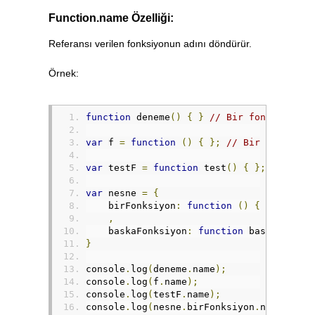
Function.name Özelliği:
Referansı verilen fonksiyonun adını döndürür.
Örnek:
function
 deneme
()
{
}
// Bir fonksiyon b
var
 f 
=
function
()
{
};
// Bir fonksiyo
var
 testF 
=
function
 test
()
{
};
// İsim
var
 nesne 
=
{
    birFonksiyon
:
function
()
{
}
// Bir
,
    baskaFonksiyon
:
function
 baska
()
{
}
}
console
.
log
(
deneme
.
name
);
console
.
log
(
f
.
name
);
console
.
log
(
testF
.
name
);
console
.
log
(
nesne
.
birFonksiyon
.
name
);