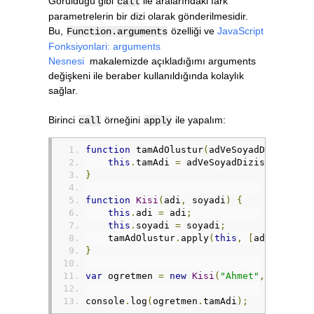
Görüldüğü gibi
ile aralarındaki fark
call
parametrelerin bir dizi olarak gönderilmesidir.
Bu,
özelliği ve
JavaScript
Function.arguments
Fonksiyonlari: arguments
Nesnesi
makalemizde açıkladığımı arguments
değişkeni ile beraber kullanıldığında kolaylık
sağlar.
Birinci
örneğini
ile yapalım:
call
apply
function
 tamAdOlustur
(
adVeSoyadDizisi
)
{
this
.
tamAdi 
=
 adVeSoyadDizisi
[
0
]
+
"
}
function
Kisi
(
adi
,
 soyadi
)
{
this
.
adi 
=
 adi
;
this
.
soyadi 
=
 soyadi
;
    tamAdOlustur
.
apply
(
this
,
[
adi
,
 soyad
}
var
 ogretmen 
=
new
Kisi
(
"Ahmet"
,
"Geçe"
)
console
.
log
(
ogretmen
.
tamAdi
);