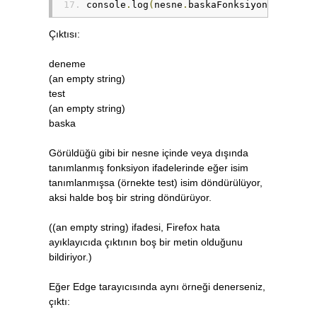
console
.
log
(
nesne
.
baskaFonksiyon
.
name
);
Çıktısı:
deneme
(an empty string)
test
(an empty string)
baska
Görüldüğü gibi bir nesne içinde veya dışında
tanımlanmış fonksiyon ifadelerinde eğer isim
tanımlanmışsa (örnekte test) isim döndürülüyor,
aksi halde boş bir string döndürüyor.
((an empty string) ifadesi, Firefox hata
ayıklayıcıda çıktının boş bir metin olduğunu
bildiriyor.)
Eğer Edge tarayıcısında aynı örneği denerseniz,
çıktı: