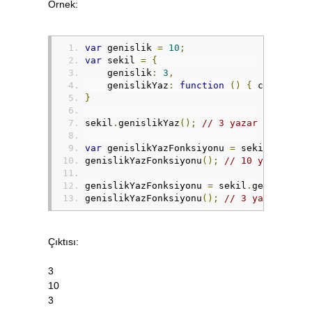
Örnek:
var
 genislik 
=
10
;
var
 sekil 
=
{
    genislik
:
3
,
    genislikYaz
:
function
()
{
 console
.
l
}
sekil
.
genislikYaz
();
// 3 yazar
var
 genislikYazFonksiyonu 
=
 sekil
.
genisl
genislikYazFonksiyonu
();
// 10 yazar
genislikYazFonksiyonu 
=
 sekil
.
genislikYa
genislikYazFonksiyonu
();
// 3 yazar
Çıktısı:
3
10
3