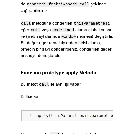
da
şeklinde
nesneAdi.fonksiyonAdi.call
çağırabilirsiniz.
metoduna gönderilen
,
call
thisParametresi
eğer
veya
olursa global nesne
null
undefined
ile (web sayfalarında
nesnesi) değiştirilir.
window
Bu değer eğer temel tiplerden birisi olursa,
örneğin bir sayı gönderirseniz, gönderilen değer
nesneye dönüştürülür.
Function.prototype.apply Metodu:
Bu metot
ile aynı işi yapar.
call
Kullanımı:
apply
(
thisParametresi
[,
parametreDizisi
])