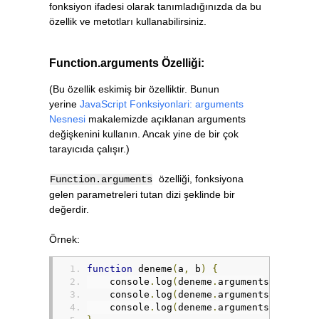
fonksiyon ifadesi olarak tanımladığınızda da bu
özellik ve metotları kullanabilirsiniz.
Function.arguments Özelliği:
(Bu özellik eskimiş bir özelliktir. Bunun
yerine
JavaScript Fonksiyonlari: arguments
Nesnesi
makalemizde açıklanan arguments
değişkenini kullanın. Ancak yine de bir çok
tarayıcıda çalışır.)
özelliği, fonksiyona
Function.arguments
gelen parametreleri tutan dizi şeklinde bir
değerdir.
Örnek:
function
 deneme
(
a
,
 b
)
{
    console
.
log
(
deneme
.
arguments
[
0
]);
    console
.
log
(
deneme
.
arguments
[
1
]);
    console
.
log
(
deneme
.
arguments
[
2
]);