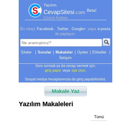
Yazılım.
Beta!
CevapSitesi
.com
Çözüm Noktası
Bu siteyi
Facebook
,
Twitter
,
Google+
veya
e-posta
ile paylaşın.
|
Sorular
|
Makaleler
|
Üyeler
|
Etiketler
|
İletişim
Soru sormak ya da cevap vermek için;
giriş yapın
veya
üye olun
.
Sosyal medya hesaplarınızla da giriş yapabilirsiniz.
Makale Yaz
Yazılım Makaleleri
Tümü