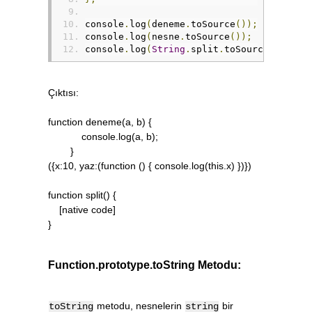
console
.
log
(
deneme
.
toSource
());
console
.
log
(
nesne
.
toSource
());
console
.
log
(
String
.
split
.
toSource
());
//
Çıktısı:
function deneme(a, b) {
console.log(a, b);
}
({x:10, yaz:(function () { console.log(this.x) })})
function split() {
[native code]
}
Function.prototype.toString Metodu:
metodu, nesnelerin
bir
toString
string