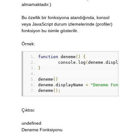
almamaktadır.)
Bu özellik bir fonksiyona atandığında, konsol
veya JavaScript durum izlemelerinde (profiler)
fonksiyon bu isimle gösterilir.
Örnek:
function
 deneme
()
{
	console
.
log
(
deneme
.
displayName
);
}
deneme
()
deneme
.
displayName 
=
"Deneme Fonksiyonu"
deneme
();
Çıktısı:
undefined
Deneme Fonksiyonu