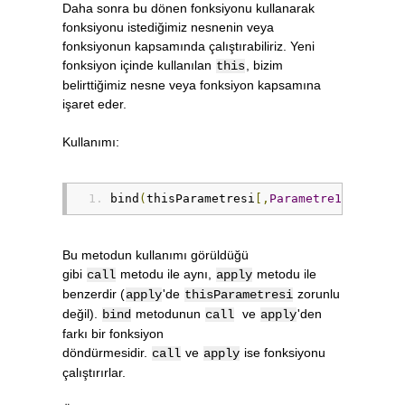
Daha sonra bu dönen fonksiyonu kullanarak
fonksiyonu istediğimiz nesnenin veya
fonksiyonun kapsamında çalıştırabiliriz. Yeni
fonksiyon içinde kullanılan
, bizim
this
belirttiğimiz nesne veya fonksiyon kapsamına
işaret eder.
Kullanımı:
bind
(
thisParametresi
[,
Parametre1
[,
Parame
Bu metodun kullanımı görüldüğü
gibi
metodu ile aynı,
metodu ile
call
apply
benzerdir (
'de
zorunlu
apply
thisParametresi
değil).
metodunun
ve
'den
bind
call
apply
farkı bir fonksiyon
döndürmesidir.
ve
ise fonksiyonu
call
apply
çalıştırırlar.