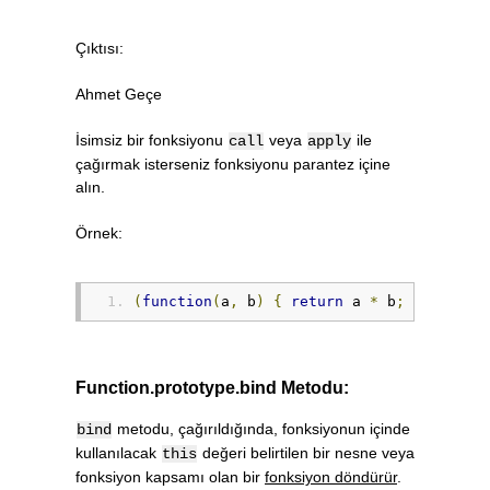
Çıktısı:
Ahmet Geçe
İsimsiz bir fonksiyonu
veya
ile
call
apply
çağırmak isterseniz fonksiyonu parantez içine
alın.
Örnek:
(
function
(
a
,
 b
)
{
return
 a 
*
 b
;
}).
call
(
Function.prototype.bind Metodu:
metodu, çağırıldığında, fonksiyonun içinde
bind
kullanılacak
değeri belirtilen bir nesne veya
this
fonksiyon kapsamı olan bir
fonksiyon döndürür
.