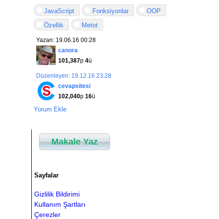
JavaScript
Fonksiyonlar
OOP
Özellik
Metot
Yazan: 19.06.16 00:28
canora
101,387
p
4
ü
Düzenleyen: 19.12.16 23:28
cevapsitesi
102,040
p
16
ü
Yorum Ekle
Makale Yaz
Sayfalar
Gizlilik Bildirimi
Kullanım Şartları
Çerezler