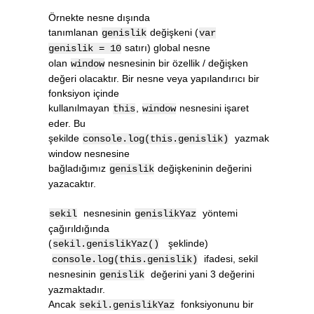
Örnekte nesne dışında
tanımlanan
değişkeni (
genislik
var
satırı) global nesne
genislik = 10
olan
nesnesinin bir özellik / değişken
window
değeri olacaktır. Bir nesne veya yapılandırıcı bir
fonksiyon içinde
kullanılmayan
,
nesnesini işaret
this
window
eder. Bu
şekilde
yazmak
console.log(this.genislik)
window nesnesine
bağladığımız
değişkeninin değerini
genislik
yazacaktır.
nesnesinin
yöntemi
sekil
genislikYaz
çağırıldığında
(
şeklinde)
sekil.genislikYaz()
ifadesi, sekil
console.log(this.genislik)
nesnesinin
değerini yani 3 değerini
genislik
yazmaktadır.
Ancak
fonksiyonunu bir
sekil.genislikYaz