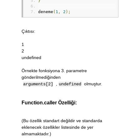
}
deneme
(
1
,
2
);
Çıktısı:
1
2
undefined
Örnekte fonksiyona 3. parametre
gönderilmediğinden
,
olmuştur.
arguments[2]
undefined
Function.caller Özelliği:
(Bu özellik standart değildir ve standarda
eklenecek özellikler listesinde de yer
almamaktadır.)