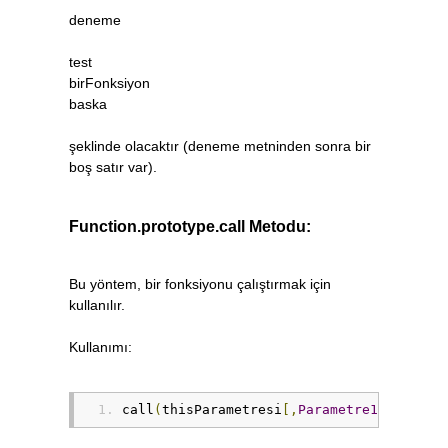
deneme
test
birFonksiyon
baska
şeklinde olacaktır (deneme metninden sonra bir
boş satır var).
Function.prototype.call Metodu:
Bu yöntem, bir fonksiyonu çalıştırmak için
kullanılır.
Kullanımı:
call
(
thisParametresi
[,
Parametre1
[,
Parame