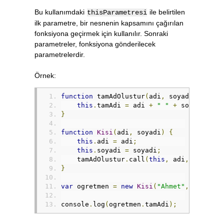
Bu kullanımdaki
ile belirtilen
thisParametresi
ilk parametre, bir nesnenin kapsamını çağırılan
fonksiyona geçirmek için kullanılır. Sonraki
parametreler, fonksiyona gönderilecek
parametrelerdir.
Örnek:
function
 tamAdOlustur
(
adi
,
 soyadi
)
{
this
.
tamAdi 
=
 adi 
+
" "
+
 soyadi
;
}
function
Kisi
(
adi
,
 soyadi
)
{
this
.
adi 
=
 adi
;
this
.
soyadi 
=
 soyadi
;
    tamAdOlustur
.
call
(
this
,
 adi
,
 soyadi
)
}
var
 ogretmen 
=
new
Kisi
(
"Ahmet"
,
"Geçe"
)
console
.
log
(
ogretmen
.
tamAdi
);