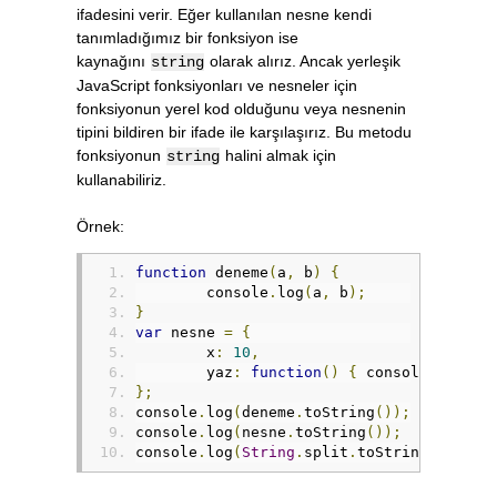
ifadesini verir. Eğer kullanılan nesne kendi
tanımladığımız bir fonksiyon ise
kaynağını
olarak alırız. Ancak yerleşik
string
JavaScript fonksiyonları ve nesneler için
fonksiyonun yerel kod olduğunu veya nesnenin
tipini bildiren bir ifade ile karşılaşırız. Bu metodu
fonksiyonun
halini almak için
string
kullanabiliriz.
Örnek:
function
 deneme
(
a
,
 b
)
{
	console
.
log
(
a
,
 b
);
}
var
 nesne 
=
{
	x
:
10
,
	yaz
:
function
()
{
 console
.
log
(
th
};
console
.
log
(
deneme
.
toString
());
console
.
log
(
nesne
.
toString
());
console
.
log
(
String
.
split
.
toString
());
//