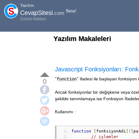
Yazılım.
Beta!
CevapSitesi
.com
Çözüm Noktası
Yazılım Makaleleri
Javascript Fonksiyonları: Fonk
"
" ifadesi ile başlayan fonksiyon
function
0
Ancak fonksiyonlar bir değişkene veya özel
şekilde tanımlamaya ise Fonksiyon İfadeler
Kullanımı :
function
[
fonksiyonAdi
]([
pa
// işlemler