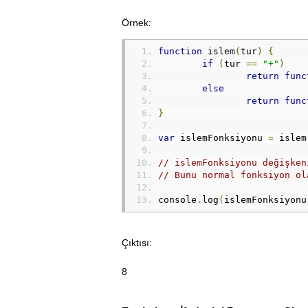
Örnek:
function
 islem
(
tur
)
{
if
(
tur 
==
"+"
)
return
func
else
return
func
}
var
 islemFonksiyonu 
=
 islem
// islemFonksiyonu değişken
// Bunu normal fonksiyon ol
console
.
log
(
islemFonksiyonu
Çıktısı:
8