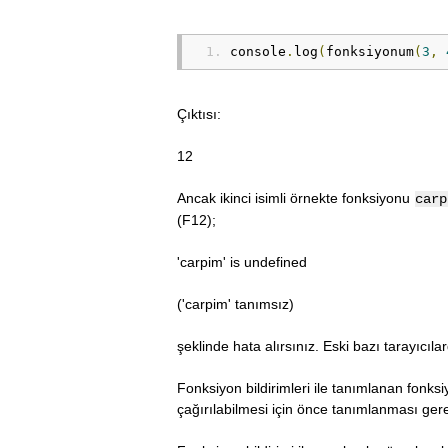
console
.
log
(
fonksiyonum
(
3
,
Çıktısı:
12
Ancak ikinci isimli örnekte fonksiyonu
carp
(F12);
'carpim' is undefined
('carpim' tanımsız)
şeklinde hata alırsınız. Eski bazı tarayıcılard
Fonksiyon bildirimleri ile tanımlanan fonksi
çağırılabilmesi için önce tanımlanması gere