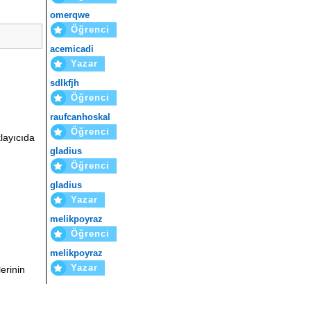
omerqwe
Öğrenci
acemicadi
Yazar
sdlkfjh
Öğrenci
raufcanhoskal
Öğrenci
layıcıda
gladius
Öğrenci
gladius
Yazar
melikpoyraz
Öğrenci
melikpoyraz
Yazar
erinin