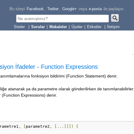
Bu siteyi
Facebook
,
Twitter
,
Google+
veya
e-posta
ile paylaşın.
|
Sorular
|
Makaleler
|
Üyeler
|
Etiketler
|
İletişim
siyon İfadeler - Function Expressions
 tanımlamalarına fonksiyon bildirimi (Function Statement) denir.
liğe atanarak ya da parametre olarak gönderilirken de tanımlanabilirler
 (Function Expressions) denir.
rametre1
,
[
parametre2
,
[...]]])
{