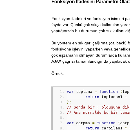
Fonksiyon İfadesini Parametre Ola
Fonksiyon ifadeleri ve fonksiyon isimleri p
fayda var. Çünkü çok sıkça kullanılan yarar
yaptığınızda bu durumun çok sık kullanıldığı
Bu yöntem en sık geri çağırma (callback) fon
fonksiyona işlevini yaparken veya genellikle
çok eşzamanlı olmayan durumlarda kullanıl
AJAX çağrısı tamamlandığında yapılacak olan
Örnek:
var
 toplama 
=
function
(
top
return
 toplanan1 
+
 
};
// Sonda bir ; olduğuna dik
// Ama normalde bu bir tanı
var
 carpma 
=
function
(
carp
return
 carpilan1 
*
 