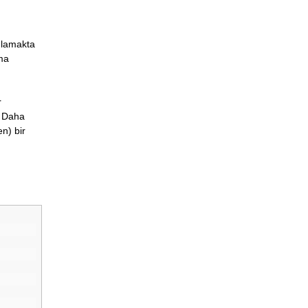
anlamakta
ama
r
. Daha
n) bir