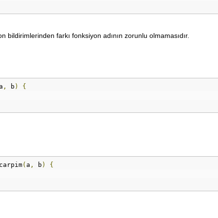
on bildirimlerinden farkı fonksiyon adının zorunlu olmamasıdır.
a
,
 b
)
{
carpim
(
a
,
 b
)
{