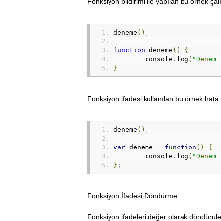
Fonksiyon bildirimi ile yapılan bu örnek çalı
deneme
();
function
 deneme
()
{
	console
.
log
(
"Denem 
}
Fonksiyon ifadesi kullanılan bu örnek hata v
deneme
();
var
 deneme 
=
function
()
{
	console
.
log
(
"Denem 
};
Fonksiyon İfadesi Döndürme
Fonksiyon ifadeleri değer olarak döndürüleb