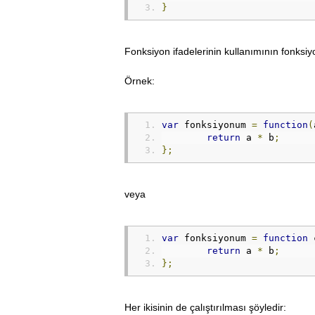
}
Fonksiyon ifadelerinin kullanımının fonksiy
Örnek:
var
 fonksiyonum 
=
function
(
return
 a 
*
 b
;
};
veya
var
 fonksiyonum 
=
function
 
return
 a 
*
 b
;
};
Her ikisinin de çalıştırılması şöyledir: