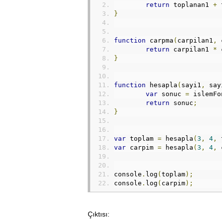
return
 toplanan1 
+
 
}
function
 carpma
(
carpilan1
,
 
return
 carpilan1 
*
 
}
function
 hesapla
(
sayi1
,
 say
var
 sonuc 
=
 islemFo
return
 sonuc
;
}
var
 toplam 
=
 hesapla
(
3
,
4
,
 
var
 carpim 
=
 hesapla
(
3
,
4
,
 
console
.
log
(
toplam
);
console
.
log
(
carpim
);
Çıktısı: