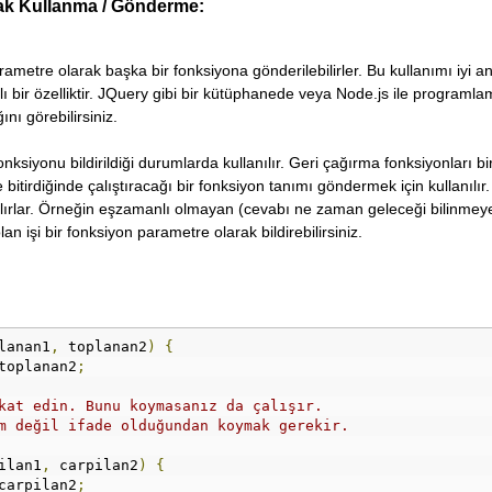
rak Kullanma / Gönderme:
arametre olarak başka bir fonksiyona gönderilebilirler. Bu kullanımı iyi 
lı bir özelliktir. JQuery gibi bir kütüphanede veya Node.js ile programl
nı görebilirsiniz.
ksiyonu bildirildiği durumlarda kullanılır. Geri çağırma fonksiyonları bi
 bitirdiğinde çalıştıracağı bir fonksiyon tanımı göndermek için kullanılır
ırlar. Örneğin eşzamanlı olmayan (cevabı ne zaman geleceği bilinmeye
 işi bir fonksiyon parametre olarak bildirebilirsiniz.
lanan1
,
 toplanan2
)
{
toplanan2
;
kat edin. Bunu koymasanız da çalışır.
m değil ifade olduğundan koymak gerekir.
ilan1
,
 carpilan2
)
{
carpilan2
;