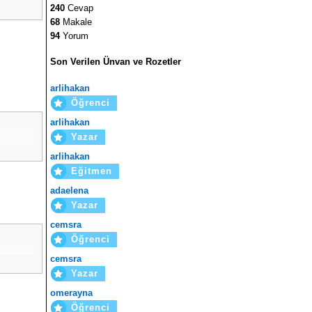
240
Cevap
68
Makale
94
Yorum
Son Verilen Ünvan ve Rozetler
arlihakan
Öğrenci
arlihakan
Yazar
arlihakan
Eğitmen
adaelena
Yazar
cemsra
Öğrenci
cemsra
Yazar
omerayna
Öğrenci