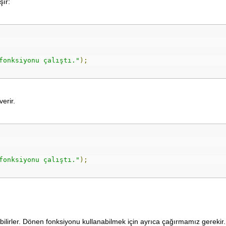
şır:
fonksiyonu çalıştı."
);
erir.
fonksiyonu çalıştı."
);
ilirler. Dönen fonksiyonu kullanabilmek için ayrıca çağırmamız gerekir.