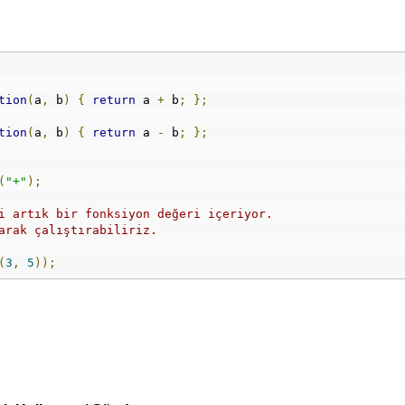
tion
(
a
,
 b
)
{
return
 a 
+
 b
;
};
tion
(
a
,
 b
)
{
return
 a 
-
 b
;
};
(
"+"
);
i artık bir fonksiyon değeri içeriyor.
arak çalıştırabiliriz.
(
3
,
5
));