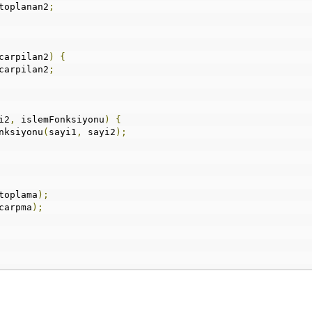
toplanan2
;
carpilan2
)
{
carpilan2
;
i2
,
 islemFonksiyonu
)
{
nksiyonu
(
sayi1
,
 sayi2
);
toplama
);
carpma
);