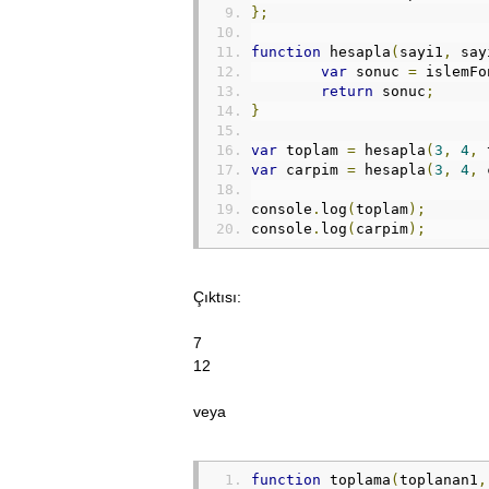
};
function
 hesapla
(
sayi1
,
 say
var
 sonuc 
=
 islemFo
return
 sonuc
;
}
var
 toplam 
=
 hesapla
(
3
,
4
,
 
var
 carpim 
=
 hesapla
(
3
,
4
,
 
console
.
log
(
toplam
);
console
.
log
(
carpim
);
Çıktısı:
7
12
veya
function
 toplama
(
toplanan1
,