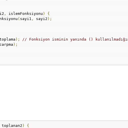
i2
,
 islemFonksiyonu
)
{
nksiyonu
(
sayi1
,
 sayi2
);
toplama
);
// Fonksiyon isminin yanında () kullanılmadığı
carpma
);
 toplanan2
)
{