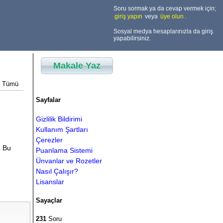
Soru sormak ya da cevap vermek için;
giriş yapın
veya
üye olun
.
Sosyal medya hesaplarınızla da giriş
yapabilirsiniz.
Makale Yaz
Tümü
Sayfalar
Gizlilik Bildirimi
Kullanım Şartları
Çerezler
. Bu
Puanlama Sistemi
Ünvanlar ve Rozetler
Nasıl Çalışır?
Lisanslar
Sayaçlar
231
Soru