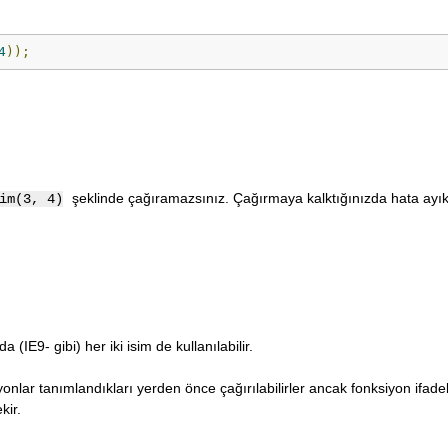
4
));
şeklinde çağıramazsınız. Çağırmaya kalktığınızda hata ayık
im(3, 4)
a (IE9- gibi) her iki isim de kullanılabilir.
yonlar tanımlandıkları yerden önce çağırılabilirler ancak fonksiyon ifadel
kir.