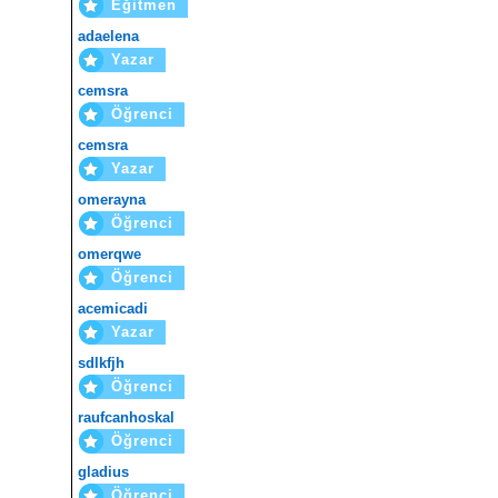
Eğitmen
adaelena
Yazar
cemsra
Öğrenci
cemsra
Yazar
omerayna
Öğrenci
omerqwe
Öğrenci
acemicadi
Yazar
sdlkfjh
Öğrenci
raufcanhoskal
Öğrenci
gladius
Öğrenci