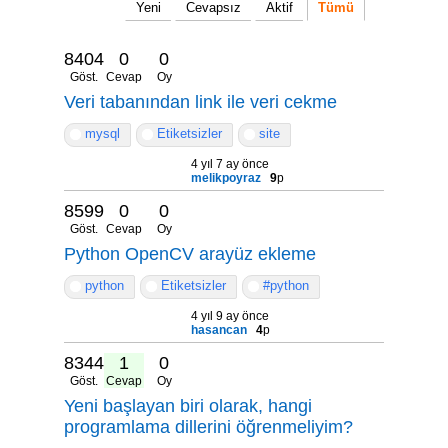
Yeni
Cevapsız
Aktif
Tümü
8404
0
0
Göst.
Cevap
Oy
Veri tabanından link ile veri cekme
mysql
Etiketsizler
site
4 yıl 7 ay önce
melikpoyraz
9
p
8599
0
0
Göst.
Cevap
Oy
Python OpenCV arayüz ekleme
python
Etiketsizler
#python
4 yıl 9 ay önce
hasancan
4
p
8344
1
0
Göst.
Cevap
Oy
Yeni başlayan biri olarak, hangi
programlama dillerini öğrenmeliyim?