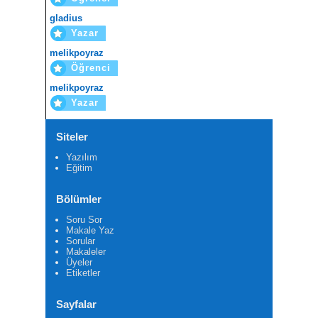
gladius
Yazar
melikpoyraz
Öğrenci
melikpoyraz
Yazar
Siteler
Yazılım
Eğitim
Bölümler
Soru Sor
Makale Yaz
Sorular
Makaleler
Üyeler
Etiketler
Sayfalar