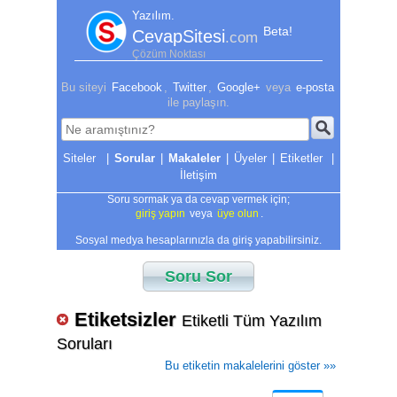
Yazılım.
Beta!
CevapSitesi
.com
Çözüm Noktası
Bu siteyi
Facebook
,
Twitter
,
Google+
veya
e-posta
ile paylaşın.
|
Sorular
|
Makaleler
|
Üyeler
|
Etiketler
|
İletişim
Soru sormak ya da cevap vermek için;
giriş yapın
veya
üye olun
.
Sosyal medya hesaplarınızla da giriş yapabilirsiniz.
Soru Sor
Etiketsizler
Etiketli Tüm Yazılım
Soruları
Bu etiketin makalelerini göster »»