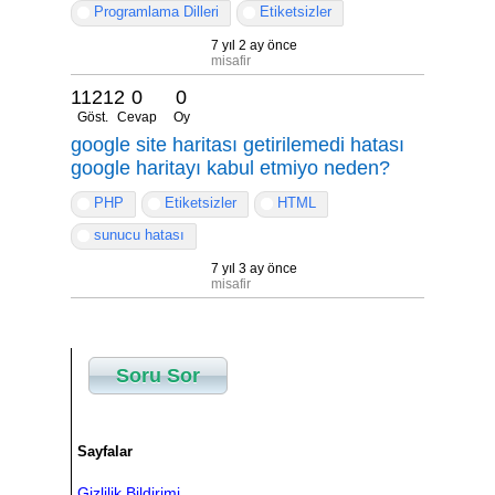
Programlama Dilleri
Etiketsizler
7 yıl 2 ay önce
misafir
11212
0
0
Göst.
Cevap
Oy
google site haritası getirilemedi hatası
google haritayı kabul etmiyo neden?
PHP
Etiketsizler
HTML
sunucu hatası
7 yıl 3 ay önce
misafir
Soru Sor
Sayfalar
Gizlilik Bildirimi