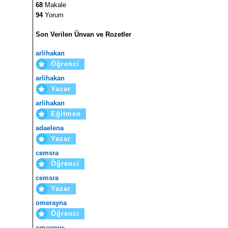
68
Makale
94
Yorum
Son Verilen Ünvan ve Rozetler
arlihakan
Öğrenci
arlihakan
Yazar
arlihakan
Eğitmen
adaelena
Yazar
cemsra
Öğrenci
cemsra
Yazar
omerayna
Öğrenci
omerqwe