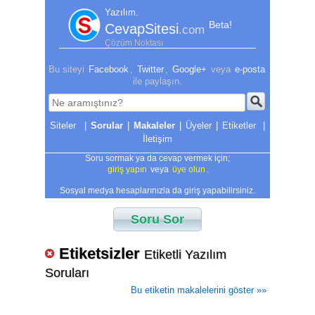
Yazılım.
Beta!
CevapSitesi
.com
Çözüm Noktası
Bu siteyi
Facebook
,
Twitter
,
Google+
veya
e-posta
ile paylaşın.
|
Sorular
|
Makaleler
|
Üyeler
|
Etiketler
|
İletişim
Soru sormak ya da cevap vermek için;
giriş yapın
veya
üye olun
.
Sosyal medya hesaplarınızla da giriş yapabilirsiniz.
Soru Sor
Etiketsizler
Etiketli Yazılım
Soruları
Bu etiketin makalelerini göster »»