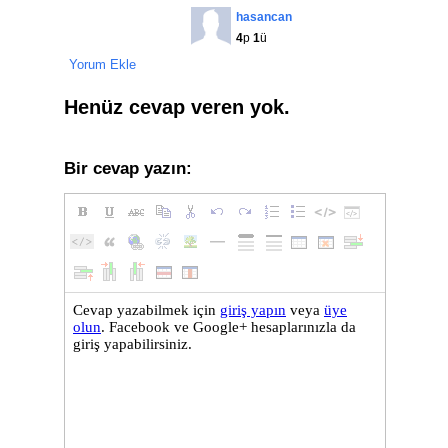
hasancan
4
p
1
ü
Yorum Ekle
Henüz cevap veren yok.
Bir cevap yazın: