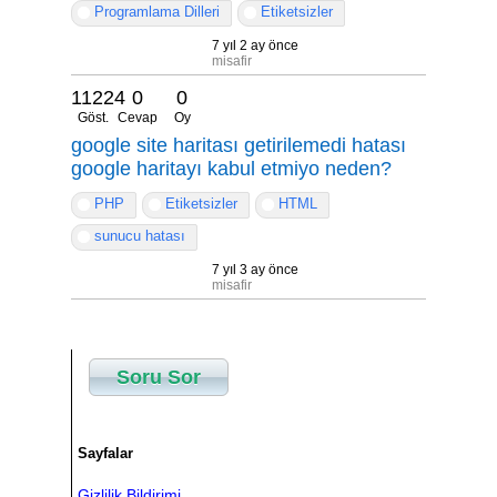
Programlama Dilleri
Etiketsizler
7 yıl 2 ay önce
misafir
11224
0
0
Göst.
Cevap
Oy
google site haritası getirilemedi hatası
google haritayı kabul etmiyo neden?
PHP
Etiketsizler
HTML
sunucu hatası
7 yıl 3 ay önce
misafir
Soru Sor
Sayfalar
Gizlilik Bildirimi