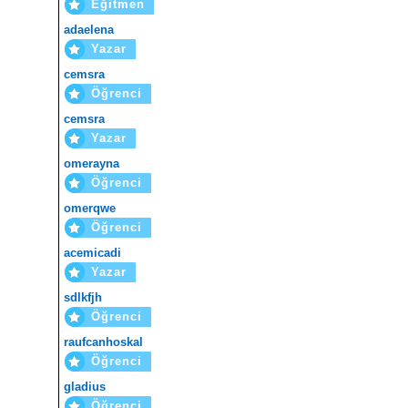
Eğitmen
adaelena
Yazar
cemsra
Öğrenci
cemsra
Yazar
omerayna
Öğrenci
omerqwe
Öğrenci
acemicadi
Yazar
sdlkfjh
Öğrenci
raufcanhoskal
Öğrenci
gladius
Öğrenci