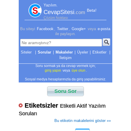
Yazılım.
Beta!
CevapSitesi
.com
Çözüm Noktası
Bu siteyi
Facebook
,
Twitter
,
Google+
veya
e-posta
ile paylaşın.
|
Sorular
|
Makaleler
|
Üyeler
|
Etiketler
|
İletişim
Soru sormak ya da cevap vermek için;
giriş yapın
veya
üye olun
.
Sosyal medya hesaplarınızla da giriş yapabilirsiniz.
Soru Sor
Etiketsizler
Etiketli Aktif Yazılım
Soruları
Bu etiketin makalelerini göster »»