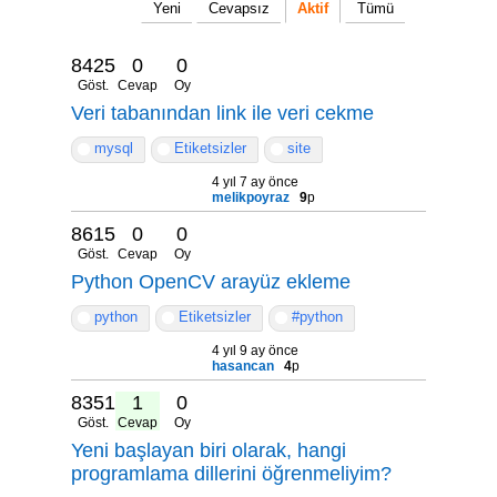
Yeni
Cevapsız
Aktif
Tümü
8425
0
0
Göst.
Cevap
Oy
Veri tabanından link ile veri cekme
mysql
Etiketsizler
site
4 yıl 7 ay önce
melikpoyraz
9
p
8615
0
0
Göst.
Cevap
Oy
Python OpenCV arayüz ekleme
python
Etiketsizler
#python
4 yıl 9 ay önce
hasancan
4
p
8351
1
0
Göst.
Cevap
Oy
Yeni başlayan biri olarak, hangi
programlama dillerini öğrenmeliyim?