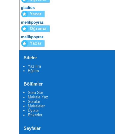
gladius
Yazar
melikpoyraz
Öğrenci
melikpoyraz
Yazar
Siteler
Yazılım
Eğitim
Bölümler
Soru Sor
Makale Yaz
Sorular
Makaleler
Üyeler
Etiketler
Sayfalar