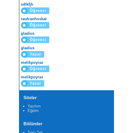
sdlkfjh
Öğrenci
raufcanhoskal
Öğrenci
gladius
Öğrenci
gladius
Yazar
melikpoyraz
Öğrenci
melikpoyraz
Yazar
Siteler
Yazılım
Eğitim
Bölümler
Soru Sor