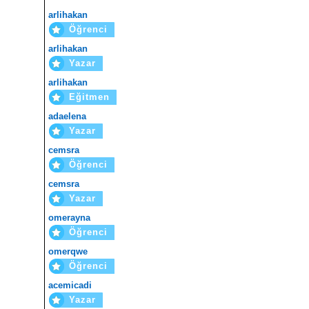
arlihakan
Öğrenci
arlihakan
Yazar
arlihakan
Eğitmen
adaelena
Yazar
cemsra
Öğrenci
cemsra
Yazar
omerayna
Öğrenci
omerqwe
Öğrenci
acemicadi
Yazar