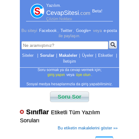
Yazılım.
Beta!
CevapSitesi
.com
Çözüm Noktası
Bu siteyi
Facebook
,
Twitter
,
Google+
veya
e-posta
ile paylaşın.
|
Sorular
|
Makaleler
|
Üyeler
|
Etiketler
|
İletişim
Soru sormak ya da cevap vermek için;
giriş yapın
veya
üye olun
.
Sosyal medya hesaplarınızla da giriş yapabilirsiniz.
Soru Sor
Sınıflar
Etiketli Tüm Yazılım
Soruları
Bu etiketin makalelerini göster »»