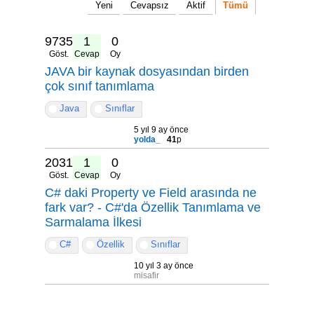
Yeni
Cevapsız
Aktif
Tümü
9735
1
0
Göst.
Cevap
Oy
JAVA bir kaynak dosyasından birden
çok sınıf tanımlama
Java
Sınıflar
5 yıl 9 ay önce
yolda_
41
p
20318
1
0
Göst.
Cevap
Oy
C# daki Property ve Field arasında ne
fark var? - C#'da Özellik Tanımlama ve
Sarmalama İlkesi
C#
Özellik
Sınıflar
10 yıl 3 ay önce
misafir