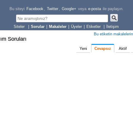
Bu siteyi
Facebook
,
Twitter
,
Google+
veya
e-posta
ile paylaşın.
|
Sorular
|
Makaleler
|
Üyeler
|
Etiketler
|
İletişim
Bu etiketin makalelerin
lım Soruları
Yeni
Cevapsız
Aktif