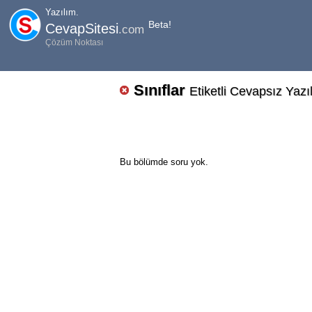
Yazılım.
Beta!
CevapSitesi
.com
Çözüm Noktası
Sınıflar
Etiketli Cevapsız Yazı
Bu bölümde soru yok.