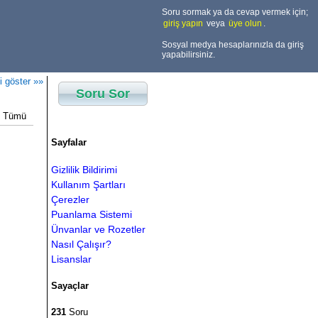
Soru sormak ya da cevap vermek için;
giriş yapın
veya
üye olun
.
Sosyal medya hesaplarınızla da giriş
yapabilirsiniz.
i göster »»
Soru Sor
Tümü
Sayfalar
Gizlilik Bildirimi
Kullanım Şartları
Çerezler
Puanlama Sistemi
Ünvanlar ve Rozetler
Nasıl Çalışır?
Lisanslar
Sayaçlar
231
Soru