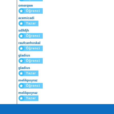
omerqwe
Öğrenci
acemicadi
Yazar
sdlkfjh
Öğrenci
raufcanhoskal
Öğrenci
gladius
Öğrenci
gladius
Yazar
melikpoyraz
Öğrenci
melikpoyraz
Yazar