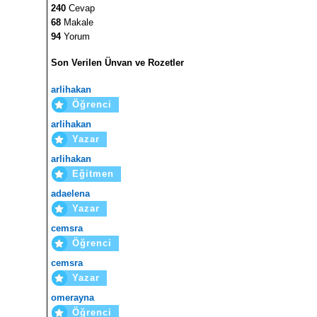
240
Cevap
68
Makale
94
Yorum
Son Verilen Ünvan ve Rozetler
arlihakan
Öğrenci
arlihakan
Yazar
arlihakan
Eğitmen
adaelena
Yazar
cemsra
Öğrenci
cemsra
Yazar
omerayna
Öğrenci