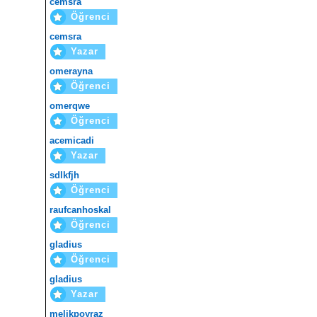
cemsra
Öğrenci
cemsra
Yazar
omerayna
Öğrenci
omerqwe
Öğrenci
acemicadi
Yazar
sdlkfjh
Öğrenci
raufcanhoskal
Öğrenci
gladius
Öğrenci
gladius
Yazar
melikpoyraz