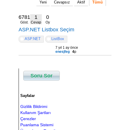
Yeni
Cevapsız
Aktif
Tümü
6781
1
0
Göst.
Cevap
Oy
ASP.NET Listbox Seçim
ASP.NET
ListBox
7 yıl 1 ay önce
enesjfeg
4
p
Soru Sor
Sayfalar
Gizlilik Bildirimi
Kullanım Şartları
Çerezler
Puanlama Sistemi