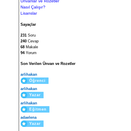
Ünvanlar ve Rozetler
Nasıl Çalışır?
Lisanslar
Sayaçlar
231
Soru
240
Cevap
68
Makale
94
Yorum
Son Verilen Ünvan ve Rozetler
arlihakan
Öğrenci
arlihakan
Yazar
arlihakan
Eğitmen
adaelena
Yazar