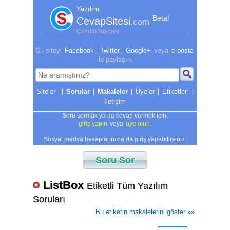
Yazılım.
Beta!
CevapSitesi
.com
Çözüm Noktası
Bu siteyi
Facebook
,
Twitter
,
Google+
veya
e-posta
ile paylaşın.
|
Sorular
|
Makaleler
|
Üyeler
|
Etiketler
|
İletişim
Soru sormak ya da cevap vermek için;
giriş yapın
veya
üye olun
.
Sosyal medya hesaplarınızla da giriş yapabilirsiniz.
Soru Sor
ListBox
Etiketli Tüm Yazılım
Soruları
Bu etiketin makalelerini göster »»