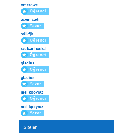
omerqwe
Öğrenci
acemicadi
Yazar
sdlkfjh
Öğrenci
raufcanhoskal
Öğrenci
gladius
Öğrenci
gladius
Yazar
melikpoyraz
Öğrenci
melikpoyraz
Yazar
Siteler