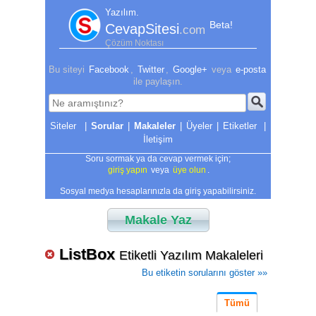
Yazılım.
Beta!
CevapSitesi
.com
Çözüm Noktası
Bu siteyi
Facebook
,
Twitter
,
Google+
veya
e-posta
ile paylaşın.
|
Sorular
|
Makaleler
|
Üyeler
|
Etiketler
|
İletişim
Soru sormak ya da cevap vermek için;
giriş yapın
veya
üye olun
.
Sosyal medya hesaplarınızla da giriş yapabilirsiniz.
Makale Yaz
ListBox
Etiketli Yazılım Makaleleri
Bu etiketin sorularını göster »»
Tümü