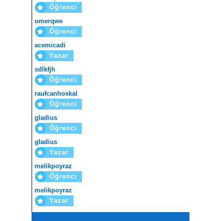
Öğrenci
omerqwe
Öğrenci
acemicadi
Yazar
sdlkfjh
Öğrenci
raufcanhoskal
Öğrenci
gladius
Öğrenci
gladius
Yazar
melikpoyraz
Öğrenci
melikpoyraz
Yazar