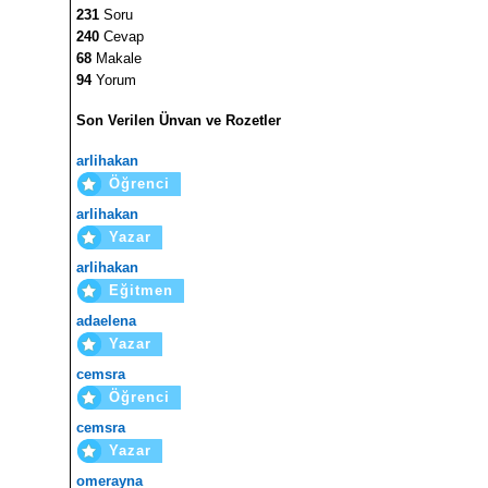
231
Soru
240
Cevap
68
Makale
94
Yorum
Son Verilen Ünvan ve Rozetler
arlihakan
Öğrenci
arlihakan
Yazar
arlihakan
Eğitmen
adaelena
Yazar
cemsra
Öğrenci
cemsra
Yazar
omerayna