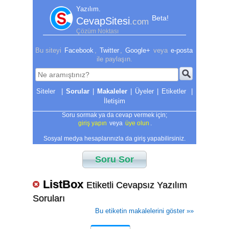
Yazılım.
Beta!
CevapSitesi
.com
Çözüm Noktası
Bu siteyi
Facebook
,
Twitter
,
Google+
veya
e-posta
ile paylaşın.
|
Sorular
|
Makaleler
|
Üyeler
|
Etiketler
|
İletişim
Soru sormak ya da cevap vermek için;
giriş yapın
veya
üye olun
.
Sosyal medya hesaplarınızla da giriş yapabilirsiniz.
Soru Sor
ListBox
Etiketli Cevapsız Yazılım
Soruları
Bu etiketin makalelerini göster »»