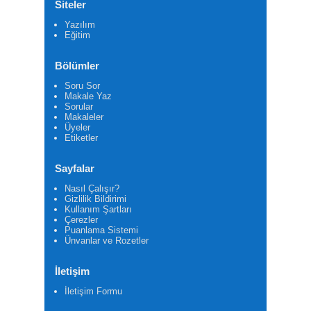
Siteler
Yazılım
Eğitim
Bölümler
Soru Sor
Makale Yaz
Sorular
Makaleler
Üyeler
Etiketler
Sayfalar
Nasıl Çalışır?
Gizlilik Bildirimi
Kullanım Şartları
Çerezler
Puanlama Sistemi
Ünvanlar ve Rozetler
İletişim
İletişim Formu