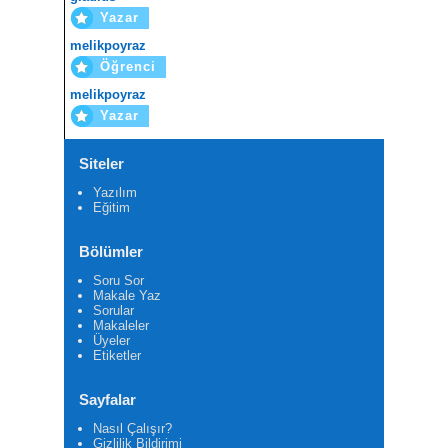
Yazar
melikpoyraz
Öğrenci
melikpoyraz
Yazar
Siteler
Yazılım
Eğitim
Bölümler
Soru Sor
Makale Yaz
Sorular
Makaleler
Üyeler
Etiketler
Sayfalar
Nasıl Çalışır?
Gizlilik Bildirimi