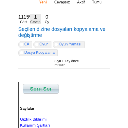
Yeni
Cevapsız
Aktif
Tümü
11155
1
0
Göst.
Cevap
Oy
Seçilen dizine dosyaları kopyalama ve
değiştirme
C#
Oyun
Oyun Yaması
Dosya Kopyalama
8 yıl 10 ay önce
misafir
Soru Sor
Sayfalar
Gizlilik Bildirimi
Kullanım Şartları