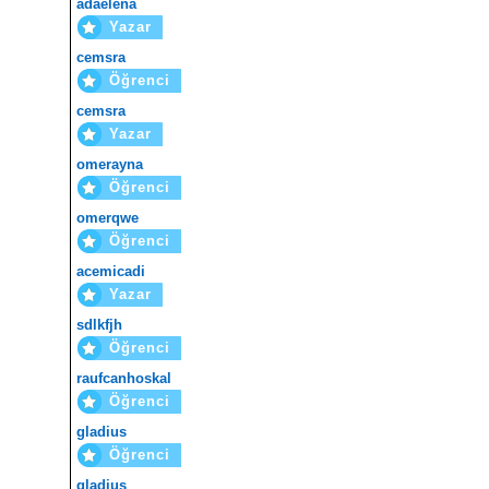
adaelena
Yazar
cemsra
Öğrenci
cemsra
Yazar
omerayna
Öğrenci
omerqwe
Öğrenci
acemicadi
Yazar
sdlkfjh
Öğrenci
raufcanhoskal
Öğrenci
gladius
Öğrenci
gladius