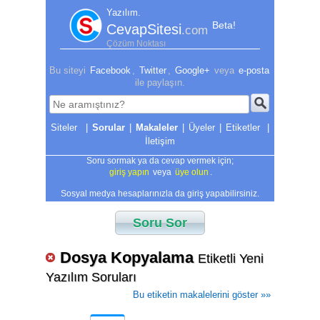
Yazılım.
Beta!
CevapSitesi
.com
Çözüm Noktası
Bu siteyi
Facebook
,
Twitter
,
Google+
veya
e-posta
ile paylaşın.
|
Sorular
|
Makaleler
|
Üyeler
|
Etiketler
|
İletişim
Soru sormak ya da cevap vermek için;
giriş yapın
veya
üye olun
.
Sosyal medya hesaplarınızla da giriş yapabilirsiniz.
Soru Sor
Dosya Kopyalama
Etiketli Yeni
Yazılım Soruları
Bu etiketin makalelerini göster »»