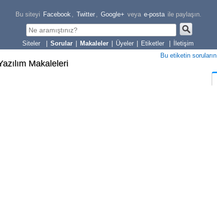
Bu siteyi
Facebook
,
Twitter
,
Google+
veya
e-posta
ile paylaşın.
|
Sorular
|
Makaleler
|
Üyeler
|
Etiketler
|
İletişim
Bu etiketin soruların
 Yazılım Makaleleri