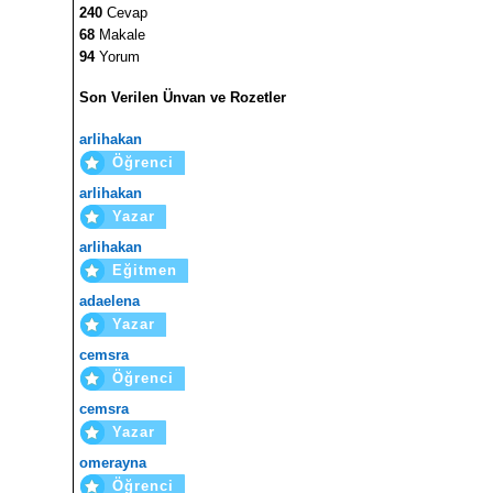
240
Cevap
68
Makale
94
Yorum
Son Verilen Ünvan ve Rozetler
arlihakan
Öğrenci
arlihakan
Yazar
arlihakan
Eğitmen
adaelena
Yazar
cemsra
Öğrenci
cemsra
Yazar
omerayna
Öğrenci