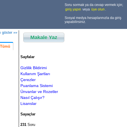
Soru sormak ya da cevap vermek için;
giriş yapın
veya
üye olun
.
Sosyal medya hesaplarınızla da giriş
yapabilirsiniz.
ı göster »»
Makale Yaz
Tümü
Sayfalar
Gizlilik Bildirimi
Kullanım Şartları
Çerezler
Puanlama Sistemi
Ünvanlar ve Rozetler
Nasıl Çalışır?
Lisanslar
Sayaçlar
231
Soru