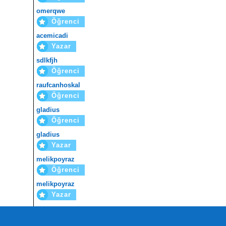
omerqwe
Öğrenci
acemicadi
Yazar
sdlkfjh
Öğrenci
raufcanhoskal
Öğrenci
gladius
Öğrenci
gladius
Yazar
melikpoyraz
Öğrenci
melikpoyraz
Yazar