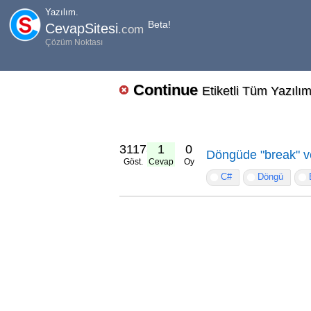
Yazılım.
Beta!
CevapSitesi
.com
Çözüm Noktası
Continue
Etiketli Tüm Yazılım
31173
1
0
Döngüde "break" v
Göst.
Cevap
Oy
C#
Döngü