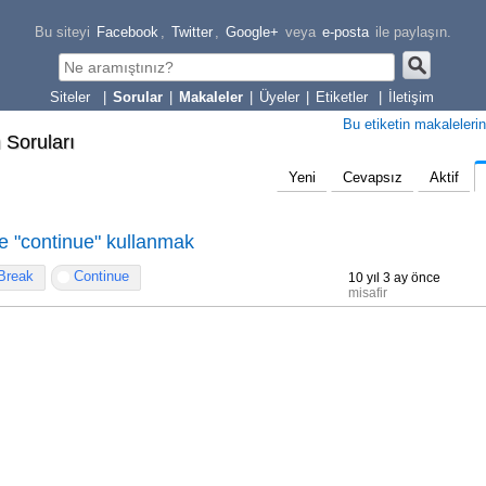
Bu siteyi
Facebook
,
Twitter
,
Google+
veya
e-posta
ile paylaşın.
|
Sorular
|
Makaleler
|
Üyeler
|
Etiketler
|
İletişim
Bu etiketin makalelerin
 Soruları
Yeni
Cevapsız
Aktif
e "continue" kullanmak
Break
Continue
10 yıl 3 ay önce
misafir