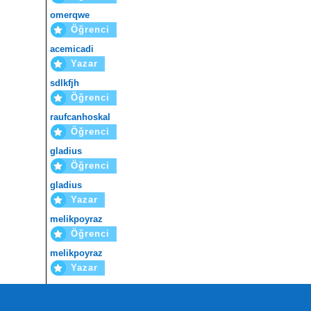
omerqwe
Öğrenci
acemicadi
Yazar
sdlkfjh
Öğrenci
raufcanhoskal
Öğrenci
gladius
Öğrenci
gladius
Yazar
melikpoyraz
Öğrenci
melikpoyraz
Yazar