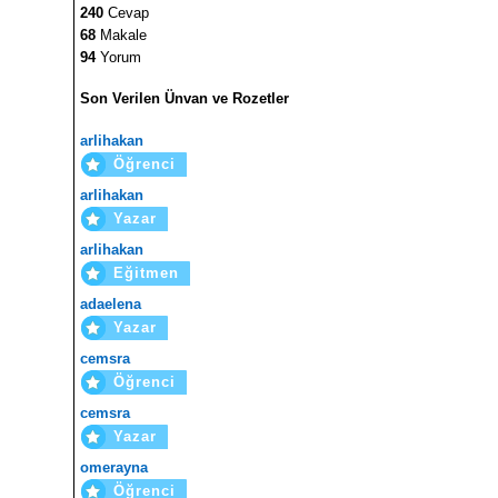
240
Cevap
68
Makale
94
Yorum
Son Verilen Ünvan ve Rozetler
arlihakan
Öğrenci
arlihakan
Yazar
arlihakan
Eğitmen
adaelena
Yazar
cemsra
Öğrenci
cemsra
Yazar
omerayna
Öğrenci