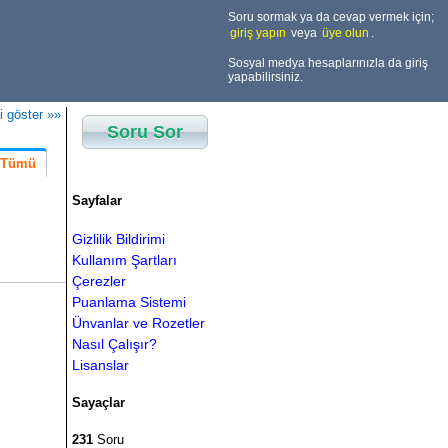
Soru sormak ya da cevap vermek için;
giriş yapın
veya
üye olun
.
Sosyal medya hesaplarınızla da giriş
yapabilirsiniz.
i göster »»
Soru Sor
Tümü
Sayfalar
Gizlilik Bildirimi
Kullanım Şartları
Çerezler
Puanlama Sistemi
Ünvanlar ve Rozetler
Nasıl Çalışır?
Lisanslar
Sayaçlar
231
Soru