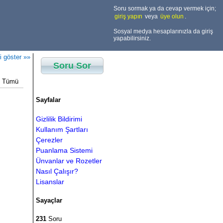
Soru sormak ya da cevap vermek için;
giriş yapın
veya
üye olun
.
Sosyal medya hesaplarınızla da giriş
yapabilirsiniz.
i göster »»
Soru Sor
Tümü
Sayfalar
Gizlilik Bildirimi
Kullanım Şartları
Çerezler
Puanlama Sistemi
Ünvanlar ve Rozetler
Nasıl Çalışır?
Lisanslar
Sayaçlar
231
Soru