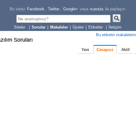
Bu siteyi
Facebook
,
Twitter
,
Google+
veya
e-posta
ile paylaşın.
|
Sorular
|
Makaleler
|
Üyeler
|
Etiketler
|
İletişim
Bu etiketin makalelerin
zılım Soruları
Yeni
Cevapsız
Aktif