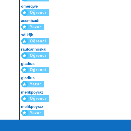
omerqwe
Öğrenci
acemicadi
Yazar
sdlkfjh
Öğrenci
raufcanhoskal
Öğrenci
gladius
Öğrenci
gladius
Yazar
melikpoyraz
Öğrenci
melikpoyraz
Yazar