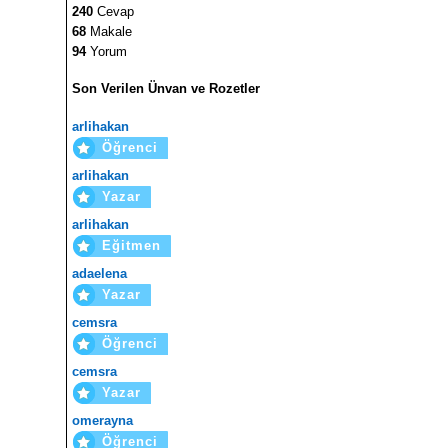
240
Cevap
68
Makale
94
Yorum
Son Verilen Ünvan ve Rozetler
arlihakan
Öğrenci
arlihakan
Yazar
arlihakan
Eğitmen
adaelena
Yazar
cemsra
Öğrenci
cemsra
Yazar
omerayna
Öğrenci