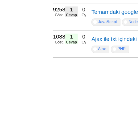
9258
1
0
Temamdaki google
Göst.
Cevap
Oy
JavaScript
Node
10883
1
0
Ajax ile txt içindek
Göst.
Cevap
Oy
Ajax
PHP