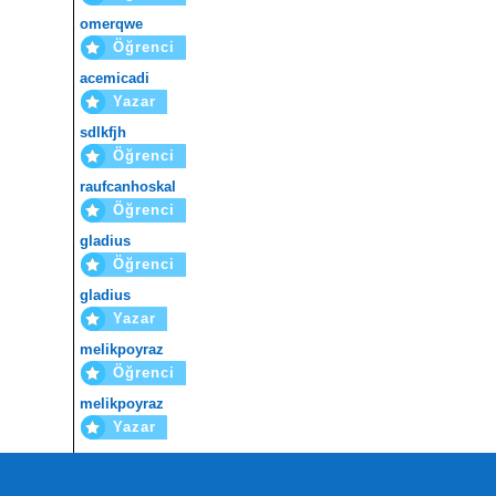
omerqwe
Öğrenci
acemicadi
Yazar
sdlkfjh
Öğrenci
raufcanhoskal
Öğrenci
gladius
Öğrenci
gladius
Yazar
melikpoyraz
Öğrenci
melikpoyraz
Yazar