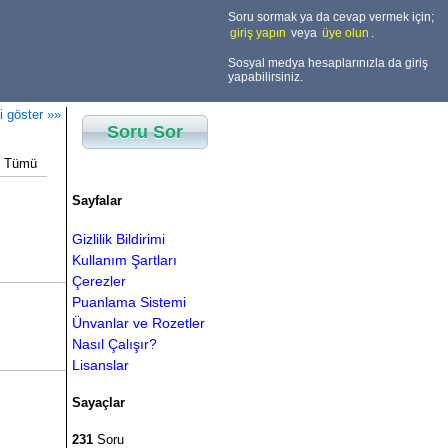
Soru sormak ya da cevap vermek için;
giriş yapın
veya
üye olun
.
Sosyal medya hesaplarınızla da giriş
yapabilirsiniz.
i göster »»
Soru Sor
Tümü
Sayfalar
Gizlilik Bildirimi
Kullanım Şartları
Çerezler
Puanlama Sistemi
Ünvanlar ve Rozetler
Nasıl Çalışır?
Lisanslar
Sayaçlar
231
Soru