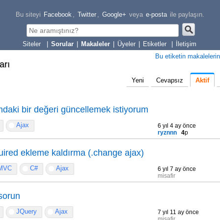
Bu siteyi
Facebook
,
Twitter
,
Google+
veya
e-posta
ile paylaşın.
|
Sorular
|
Makaleler
|
Üyeler
|
Etiketler
|
İletişim
Bu etiketin makalelerin
arı
Yeni
Cevapsız
Aktif
mdaki bir değeri güncellemek istiyorum
Ajax
6 yıl 4 ay önce
ryznnn
4
p
red ekleme kaldırma (.change ajax)
MVC
C#
Ajax
6 yıl 7 ay önce
misafir
 sorun
JQuery
Ajax
7 yıl 11 ay önce
misafir