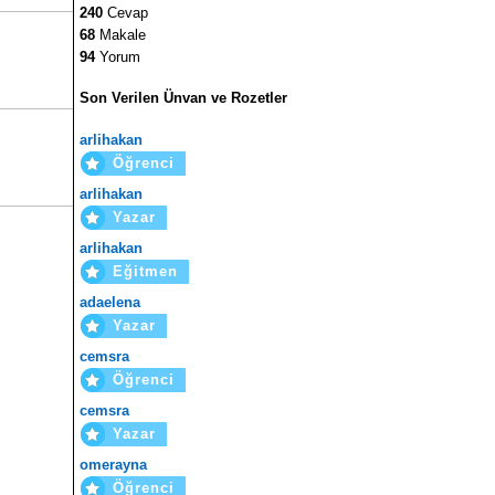
240
Cevap
68
Makale
94
Yorum
Son Verilen Ünvan ve Rozetler
arlihakan
Öğrenci
arlihakan
Yazar
arlihakan
Eğitmen
adaelena
Yazar
cemsra
Öğrenci
cemsra
Yazar
omerayna
Öğrenci