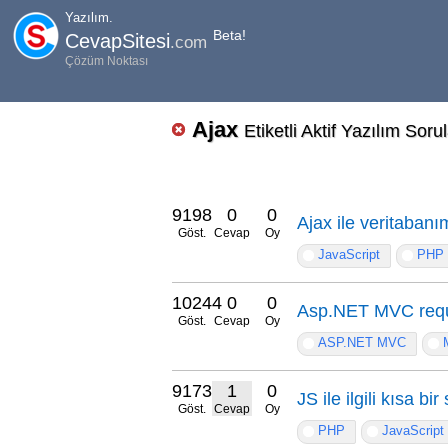
Yazılım.
Beta!
CevapSitesi
.com
Çözüm Noktası
Ajax
Etiketli Aktif Yazılım Sorul
9198
0
0
Ajax ile veritabanı
Göst.
Cevap
Oy
JavaScript
PHP
10244
0
0
Asp.NET MVC requi
Göst.
Cevap
Oy
ASP.NET MVC
9173
1
0
JS ile ilgili kısa bir
Göst.
Cevap
Oy
PHP
JavaScript