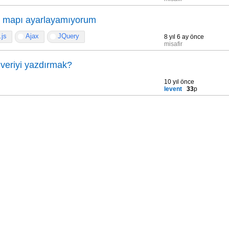
 mapı ayarlayamıyorum
.js
Ajax
JQuery
8 yıl 6 ay önce
misafir
i veriyi yazdırmak?
10 yıl önce
levent
33
p