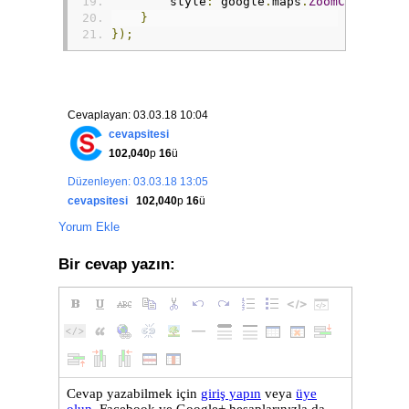
                    google
.
maps
.
event
.
ad
        style
:
 google
.
maps
.
ZoomControlSt
return
function
}
                            infowindow
.
s
});
                            infowindow
.
o
}
})(
marker
,
 i
));
}
Cevaplayan: 03.03.18 10:04
});
/* ]]> */
cevapsitesi
</
script
>
102,040
p
16
ü
Düzenleyen: 03.03.18 13:05
cevapsitesi
102,040
p
16
ü
Yorum Ekle
Bir cevap yazın: