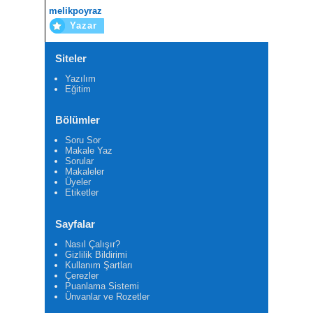
melikpoyraz
Yazar
Siteler
Yazılım
Eğitim
Bölümler
Soru Sor
Makale Yaz
Sorular
Makaleler
Üyeler
Etiketler
Sayfalar
Nasıl Çalışır?
Gizlilik Bildirimi
Kullanım Şartları
Çerezler
Puanlama Sistemi
Ünvanlar ve Rozetler