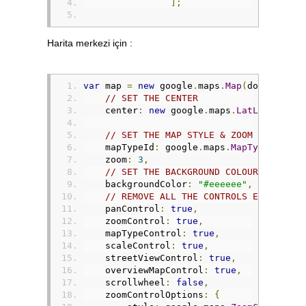
];
                    zoomControlOptions
:
                        style
:
 google
.
ma
}
Harita merkezi için :
});
var
 mapType 
=
new
 google
                map
.
mapTypes
.
set
(
'grey'
,
var
 map 
=
new
 google
.
maps
.
Map
(
document
.
g
                map
.
setMapTypeId
(
'grey'
)
// SET THE CENTER
    center
:
new
 google
.
maps
.
LatLng
(
40.79
var
 infowindow 
=
new
 goo
// SET THE MAP STYLE & ZOOM LEVEL
//CREATE A CUSTOM PIN IC
    mapTypeId
:
 google
.
maps
.
MapTypeId
.
ROA
var
 marker_image 
=
'img/
    zoom
:
3
,
var
 pinIcon 
=
new
 google
// SET THE BACKGROUND COLOUR
    backgroundColor
:
"#eeeeee"
,
var
 marker
,
 i
;
// REMOVE ALL THE CONTROLS EXCEPT ZO
    panControl
:
true
,
for
(
i 
=
0
;
 i 
<
 location
    zoomControl
:
true
,
                    marker 
=
new
 google
.
    mapTypeControl
:
true
,
                        position
:
new
 go
    scaleControl
:
true
,
                        map
:
 map
,
    streetViewControl
:
true
,
                        icon
:
 pinIcon
    overviewMapControl
:
true
,
});
    scrollwheel
:
false
,
    zoomControlOptions
:
{