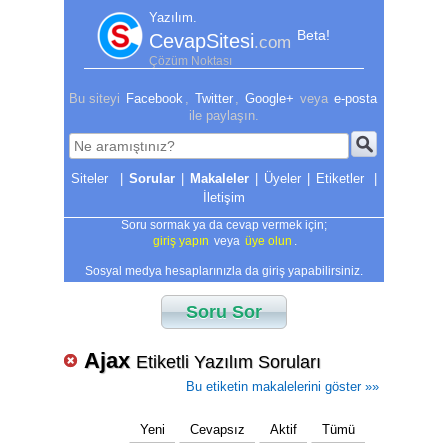
Yazılım.
Beta!
CevapSitesi
.com
Çözüm Noktası
Bu siteyi
Facebook
,
Twitter
,
Google+
veya
e-posta
ile paylaşın.
|
Sorular
|
Makaleler
|
Üyeler
|
Etiketler
|
İletişim
Soru sormak ya da cevap vermek için;
giriş yapın
veya
üye olun
.
Sosyal medya hesaplarınızla da giriş yapabilirsiniz.
Soru Sor
Ajax
Etiketli Yazılım Soruları
Bu etiketin makalelerini göster »»
Yeni
Cevapsız
Aktif
Tümü