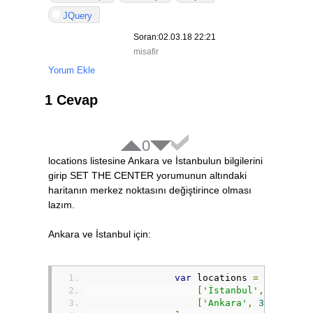
{
"hue"
:
"#e6
JQuery
]
},
Soran:02.03.18 22:21
{
"elementType"
:
"geo
misafir
{
"saturation
Yorum Ekle
]
}
1 Cevap
];
var
 map 
=
new
 google
.
map
// SET THE CENTER
0
                    center
:
new
 google
.
m
locations listesine Ankara ve İstanbulun bilgilerini
// SET THE MAP STYLE
                    mapTypeId
:
 google
.
ma
girip SET THE CENTER yorumunun altındaki
                    zoom
:
3
,
haritanın merkez noktasını değiştirince olması
// SET THE BACKGROUN
lazım.
                    backgroundColor
:
"#e
// REMOVE ALL THE CO
Ankara ve İstanbul için:
                    panControl
:
true
,
                    zoomControl
:
true
,
                    mapTypeControl
:
true
                    scaleControl
:
true
,
var
 locations 
=
[
                    streetViewControl
:
t
[
'İstanbul'
,
41.0151
                    overviewMapControl
:
[
'Ankara'
,
39.925533
                    scrollwheel
:
false
,