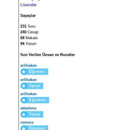
Lisanslar
Sayaçlar
231
Soru
240
Cevap
68
Makale
94
Yorum
Son Verilen Ünvan ve Rozetler
arlihakan
Öğrenci
arlihakan
Yazar
arlihakan
Eğitmen
adaelena
Yazar
cemsra
Öğrenci