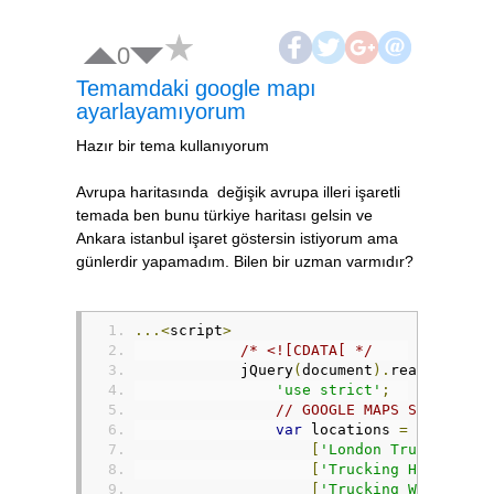
0
Temamdaki google mapı
ayarlayamıyorum
Hazır bir tema kullanıyorum
Avrupa haritasında değişik avrupa illeri işaretli
temada ben bunu türkiye haritası gelsin ve
Ankara istanbul işaret göstersin istiyorum ama
günlerdir yapamadım. Bilen bir uzman varmıdır?
...<
script
>
/* <![CDATA[ */
            jQuery
(
document
).
ready
(
funct
'use strict'
;
// GOOGLE MAPS START
var
 locations 
=
[
[
'London Trucking He
[
'Trucking Headquart
[
'Trucking Warehouse