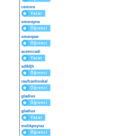
cemsra
Yazar
omerayna
Öğrenci
omerqwe
Öğrenci
acemicadi
Yazar
sdlkfjh
Öğrenci
raufcanhoskal
Öğrenci
gladius
Öğrenci
gladius
Yazar
melikpoyraz
Öğrenci