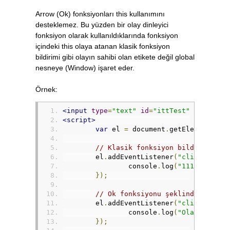
Arrow (Ok) fonksiyonları this kullanımını
desteklemez. Bu yüzden bir olay dinleyici
fonksiyon olarak kullanıldıklarında fonksiyon
içindeki this olaya atanan klasik fonksiyon
bildirimi gibi olayın sahibi olan etikete değil global
nesneye (Window) işaret eder.
Örnek:
<input
type
=
"text"
id
=
"ittTest"
/>
<script>
var
 el 
=
 document
.
getElementById
// Klasik fonksiyon bildirimi il
	el
.
addEventListener
(
"click"
,
fun
		console
.
log
(
"111Olaya at
});
// Ok fonksiyonu şeklinde olay f
	el
.
addEventListener
(
"click"
,
 ev 
		console
.
log
(
"Olaya atana
});