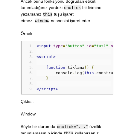
Ancak bunu fonksiyonu doğrudan etiketi
tanımladığınız yerdeki
bildirimine
onclick
yazarsanız
tuşu işaret
this
etmez.
nesnesini işaret eder.
window
Örnek:
<input
type
=
"button"
id
=
"tus1"
onclick
=
"
<script>
function
 tiklama
()
{
        console
.
log
(
this
.
constructor
.
nam
}
</script>
Çıktısı:
Window
Böyle bir durumda
özellik
onclick="..."
tanımlamasının içinde
kullanırsanız
this