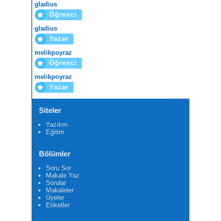
gladius
Öğrenci
gladius
Yazar
melikpoyraz
Öğrenci
melikpoyraz
Yazar
Siteler
Yazılım
Eğitim
Bölümler
Soru Sor
Makale Yaz
Sorular
Makaleler
Üyeler
Etiketler