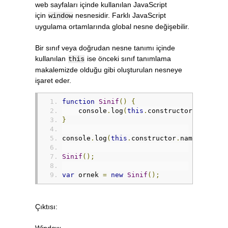
web sayfaları içinde kullanılan JavaScript
için
nesnesidir. Farklı JavaScript
window
uygulama ortamlarında global nesne değişebilir.
Bir sınıf veya doğrudan nesne tanımı içinde
kullanılan
ise önceki sınıf tanımlama
this
makalemizde olduğu gibi oluşturulan nesneye
işaret eder.
function
Sinif
()
{
    console
.
log
(
this
.
constructor
.
name
);
}
console
.
log
(
this
.
constructor
.
name
);
Sinif
();
var
 ornek 
=
new
Sinif
();
Çıktısı:
Window