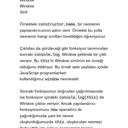
Window
Sinif
Örnekteki
, bir nesnenin
constructor.name
yapılandırıcısının adını verir. Örnekte bu yolla
nesnenin hangi sınıftan türetildiğini öğreniyoruz.
Çıktıdan da görüleceği gibi fonksiyon tanımından
sonraki
, Window şeklinde bir çıktı
console.log
veriyor. Bu
'in Window sınıfının bir örneği
this
olduğunu bildiriyor. Bu örnek web sayfaları içinde
JavaScript programlarken
kullandığımız
nesnesidir.
window
Sonraki fonksiyonun doğrudan çağırılmasında
ise fonksiyon içindeki
de
console.log(this)
Window çıktısı veriyor. Ancak yapılandırıcı
fonksiyonumuzu
operatörü ile
new
çağırdığımızda yani bir nesne
oluşturduğumuzda
, oluşturulan nesneyi
this
ifade ettiği için çıktıya nesnemizin türünü