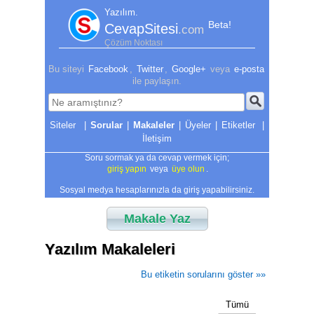
Yazılım.
Beta!
CevapSitesi
.com
Çözüm Noktası
Bu siteyi
Facebook
,
Twitter
,
Google+
veya
e-posta
ile paylaşın.
|
Sorular
|
Makaleler
|
Üyeler
|
Etiketler
|
İletişim
Soru sormak ya da cevap vermek için;
giriş yapın
veya
üye olun
.
Sosyal medya hesaplarınızla da giriş yapabilirsiniz.
Makale Yaz
Yazılım Makaleleri
Bu etiketin sorularını göster »»
Tümü