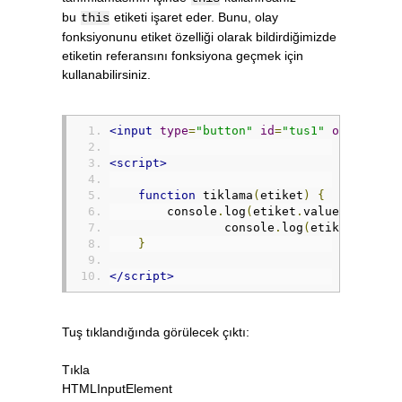
bu
etiketi işaret eder. Bunu, olay
this
fonksiyonunu etiket özelliği olarak bildirdiğimizde
etiketin referansını fonksiyona geçmek için
kullanabilirsiniz.
<input
type
=
"button"
id
=
"tus1"
onclick
=
"
<script>
function
 tiklama
(
etiket
)
{
        console
.
log
(
etiket
.
value
);
		console
.
log
(
etiket
.
const
}
</script>
Tuş tıklandığında görülecek çıktı:
Tıkla
HTMLInputElement