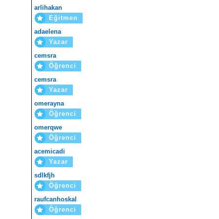
arlihakan
Eğitmen
adaelena
Yazar
cemsra
Öğrenci
cemsra
Yazar
omerayna
Öğrenci
omerqwe
Öğrenci
acemicadi
Yazar
sdlkfjh
Öğrenci
raufcanhoskal
Öğrenci