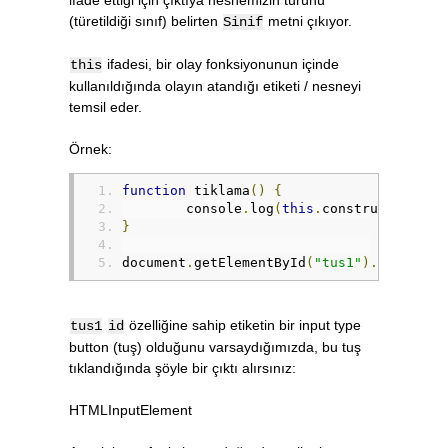
(türetildiği sınıf) belirten
metni çıkıyor.
Sinif
ifadesi, bir olay fonksiyonunun içinde
this
kullanıldığında olayın atandığı etiketi / nesneyi
temsil eder.
Örnek:
function
 tiklama
()
{
	console
.
log
(
this
.
constructor
.
nam
}
document
.
getElementById
(
"tus1"
).
onclick 
özelliğine sahip etiketin bir input type
tus1
id
button (tuş) olduğunu varsaydığımızda, bu tuş
tıklandığında şöyle bir çıktı alırsınız:
HTMLInputElement