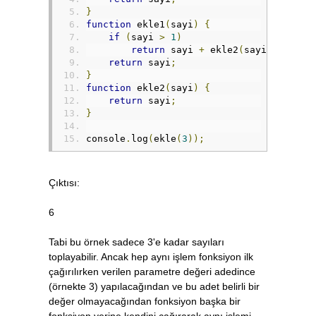
}
function
 ekle1
(
sayi
)
{
if
(
sayi 
>
1
)
return
 sayi 
+
 ekle2
(
sayi 
-
1
);
return
 sayi
;
}
function
 ekle2
(
sayi
)
{
return
 sayi
;
}
console
.
log
(
ekle
(
3
));
Çıktısı:
6
Tabi bu örnek sadece 3'e kadar sayıları
toplayabilir. Ancak hep aynı işlem fonksiyon ilk
çağırılırken verilen parametre değeri adedince
(örnekte 3) yapılacağından ve bu adet belirli bir
değer olmayacağından fonksiyon başka bir
fonksiyon yerine kendini çağırarak aynı işlemi