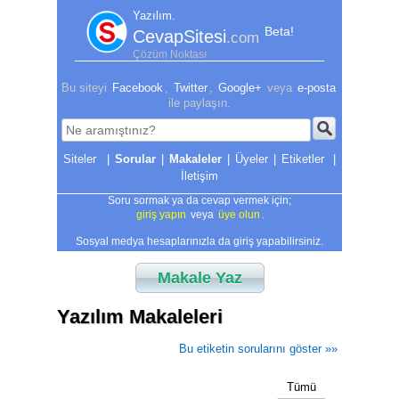
Yazılım.
Beta!
CevapSitesi
.com
Çözüm Noktası
Bu siteyi
Facebook
,
Twitter
,
Google+
veya
e-posta
ile paylaşın.
|
Sorular
|
Makaleler
|
Üyeler
|
Etiketler
|
İletişim
Soru sormak ya da cevap vermek için;
giriş yapın
veya
üye olun
.
Sosyal medya hesaplarınızla da giriş yapabilirsiniz.
Makale Yaz
Yazılım Makaleleri
Bu etiketin sorularını göster »»
Tümü