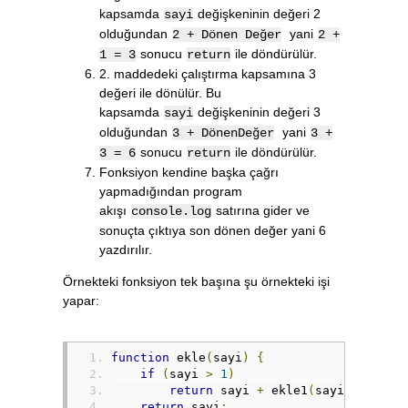
kapsamda
değişkeninin değeri 2
sayi
olduğundan
yani
2 + Dönen Değer
2 +
sonucu
ile döndürülür.
1 = 3
return
2. maddedeki çalıştırma kapsamına 3
değeri ile dönülür. Bu
kapsamda
değişkeninin değeri 3
sayi
olduğundan
yani
3 + DönenDeğer
3 +
sonucu
ile döndürülür.
3 = 6
return
Fonksiyon kendine başka çağrı
yapmadığından program
akışı
satırına gider ve
console.log
sonuçta çıktıya son dönen değer yani 6
yazdırılır.
Örnekteki fonksiyon tek başına şu örnekteki işi
yapar:
function
 ekle
(
sayi
)
{
if
(
sayi 
>
1
)
return
 sayi 
+
 ekle1
(
sayi 
-
1
);
return
 sayi
;