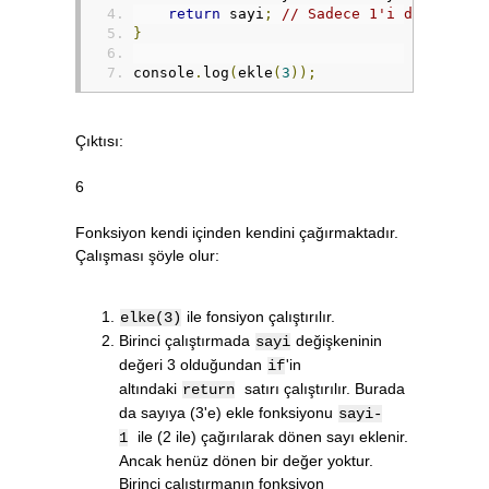
return
 sayi
;
// Sadece 1'i döndürür.
}
console
.
log
(
ekle
(
3
));
Çıktısı:
6
Fonksiyon kendi içinden kendini çağırmaktadır.
Çalışması şöyle olur:
ile fonsiyon çalıştırılır.
elke(3)
Birinci çalıştırmada
değişkeninin
sayi
değeri 3 olduğundan
'in
if
altındaki
satırı çalıştırılır. Burada
return
da sayıya (3'e) ekle fonksiyonu
sayi-
ile (2 ile) çağırılarak dönen sayı eklenir.
1
Ancak henüz dönen bir değer yoktur.
Birinci çalıştırmanın fonksiyon