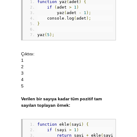
function
 yaz
(
adet
)
{
if
(
adet 
>
1
)
        yaz
(
adet 
-
1
);
    console
.
log
(
adet
);
}
yaz
(
5
);
Çıktısı:
1
2
3
4
5
Verilen bir sayıya kadar tüm pozitif tam
sayıları toplayan örnek:
function
 ekle
(
sayi
)
{
if
(
sayi 
>
1
)
return
 sayi 
+
 ekle
(
sayi 
-
1
);