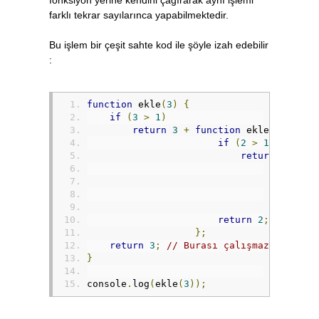
farklı tekrar sayılarınca yapabilmektedir.
Bu işlem bir çeşit sahte kod ile şöyle izah edebilir
:
function
 ekle
(
3
)
{
if
(
3
>
1
)
return
3
+
function
 ekle
(
2
)
{
if
(
2
>
1
)
return
2
+
fu
};
return
2
;
// Bura
};
return
3
;
// Burası çalışmaz.
}
console
.
log
(
ekle
(
3
));