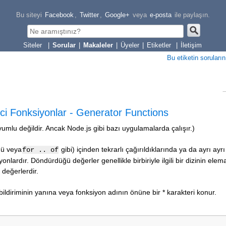
Bu siteyi
Facebook
,
Twitter
,
Google+
veya
e-posta
ile paylaşın.
|
Sorular
|
Makaleler
|
Üyeler
|
Etiketler
|
İletişim
Bu etiketin soruların
ici Fonksiyonlar - Generator Functions
uyumlu değildir. Ancak Node.js gibi bazı uygulamalarda çalışır.)
ngü veya
gibi) içinden tekrarlı çağırıldıklarında ya da ayrı ayrı
for .. of
nlardır. Döndürdüğü değerler genellikle birbiriyle ilgili bir dizinin elema
li değerlerdir.
bildiriminin yanına veya fonksiyon adının önüne bir * karakteri konur.