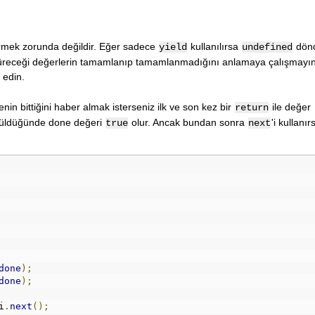
mek zorunda değildir. Eğer sadece
kullanılırsa
dönd
yield
undefined
receği değerlerin tamamlanıp tamamlanmadığını anlamaya çalışmayın.
 edin.
 bittiğini haber almak isterseniz ilk ve son kez bir
ile değer
return
rüldüğünde done değeri
olur. Ancak bundan sonra
'i kullanı
true
next
done
);
done
);
i
.
next
();