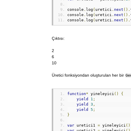
console
.
log
(
uretici
.
next
().
console
.
log
(
uretici
.
next
().
console
.
log
(
uretici
.
next
().
Çıktısı:
2
6
10
Üretici fonksiyondan oluşturulan her bir
Ge
function
*
 yineleyici
()
{
yield
1
;
yield
3
,
yield
5
;
}
var
 uretici1 
=
 yineleyici
()
var
 uretici2 
=
 yineleyici
()