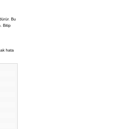
ürür. Bu
 Bitip
rsak hata