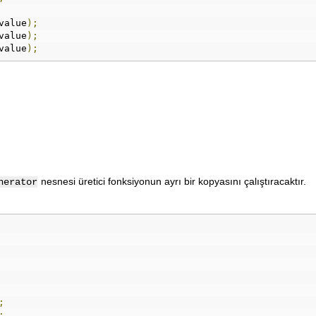
value
);
value
);
value
);
nesnesi üretici fonksiyonun ayrı bir kopyasını çalıştıracaktır.
nerator
;
;