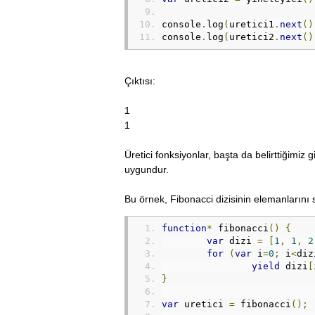
console
.
log
(
uretici1
.
next
()
console
.
log
(
uretici2
.
next
()
Çıktısı:
1
1
Üretici fonksiyonlar, başta da belirttiğimiz
uygundur.
Bu örnek, Fibonacci dizisinin elemanlarını 
function
*
 fibonacci
()
{
var
 dizi 
=
[
1
,
1
,
2
for
(
var
 i
=
0
;
 i
<
diz
yield
 dizi
[
}
var
 uretici 
=
 fibonacci
();