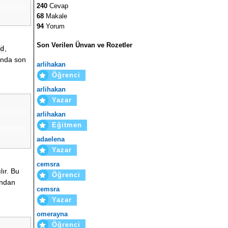
240
Cevap
68
Makale
94
Yorum
Son Verilen Ünvan ve Rozetler
,
d
ında son
arlihakan
Öğrenci
arlihakan
Yazar
arlihakan
Eğitmen
adaelena
Yazar
cemsra
lır. Bu
Öğrenci
ından
cemsra
Yazar
omerayna
Öğrenci