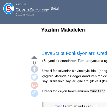
Yazılım.
Beta!
CevapSitesi
.com
Çözüm Noktası
Yazılım Makaleleri
JavaScript Fonksiyonları: Üret
(Bu yeni bir standarttır. Tüm tarayıcılarla 
0
Üretici fonksiyonlar bir yineleyici blok (dö
çağırıldıklarında bir değer döndüren fonksiyo
sayı silsilesinin sayıları gibi ardışık ve ilişki
Uretici fonksiyon tanımlanırken
function
function
*
 yineleyici
()
{