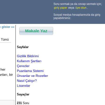
Soru sormak ya da cevap vermek için;
giriş yapın
veya
üye olun
.
Sosyal medya hesaplarınızla da giriş
yapabilirsiniz.
ı göster »»
Makale Yaz
Tümü
Sayfalar
Gizlilik Bildirimi
Kullanım Şartları
Çerezler
 her
Puanlama Sistemi
nları, bir
Ünvanlar ve Rozetler
Nasıl Çalışır?
Lisanslar
Sayaçlar
231
Soru