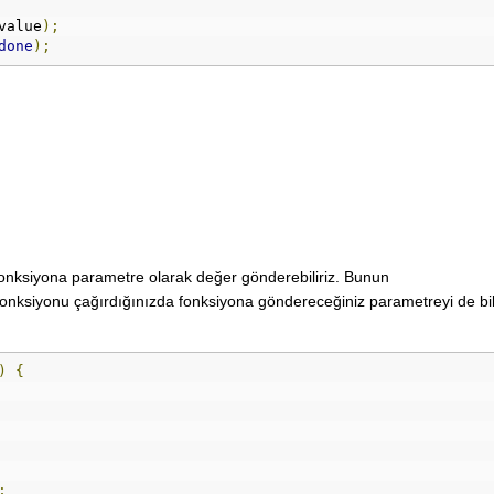
value
);
done
);
 fonksiyona parametre olarak değer gönderebiliriz. Bunun
fonksiyonu çağırdığınızda fonksiyona göndereceğiniz parametreyi de bil
)
{
;