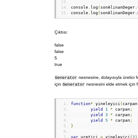
console
.
log
(
sonAlinanDeger
.
console
.
log
(
sonAlinanDeger
.
Çıktısı:
false
false
5
true
nesnesine, dolayısıyla üretici
Generator
için
nesnesini elde etmek için 
Generator
function
*
 yineleyici
(
carpan
yield
1
*
 carpan
;
yield
3
*
 carpan
;
yield
5
*
 carpan
;
}
var
 uretici 
=
 yineleyici
(
2
)