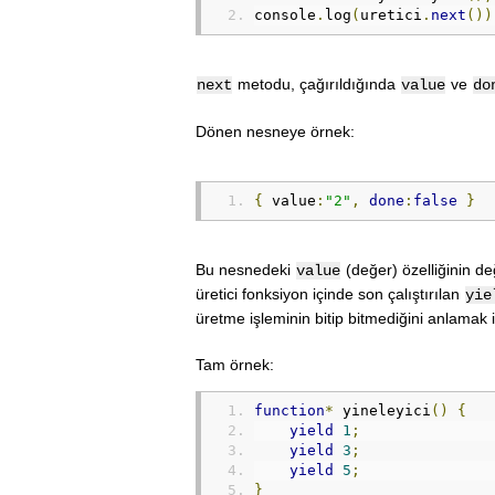
console
.
log
(
uretici
.
next
())
metodu, çağırıldığında
ve
next
value
do
Dönen nesneye örnek:
{
 value
:
"2"
,
done
:
false
}
Bu nesnedeki
(değer) özelliğinin d
value
üretici fonksiyon içinde son çalıştırılan
yie
üretme işleminin bitip bitmediğini anlamak iç
Tam örnek:
function
*
 yineleyici
()
{
yield
1
;
yield
3
;
yield
5
;
}