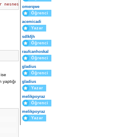
r nesnesinin next metodunu çağır.
omerqwe
Öğrenci
acemicadi
Yazar
sdlkfjh
Öğrenci
raufcanhoskal
Öğrenci
gladius
Öğrenci
 ise
 yaptığı
gladius
Yazar
melikpoyraz
Öğrenci
melikpoyraz
Yazar