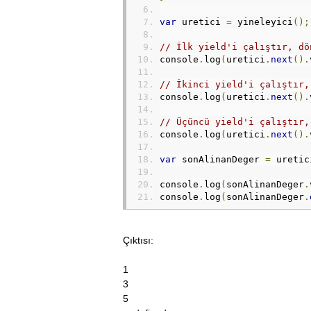
var
 uretici 
=
 yineleyici
();
// İlk yield'i çalıştır, dö
console
.
log
(
uretici
.
next
().
// İkinci yield'i çalıştır,
console
.
log
(
uretici
.
next
().
// Üçüncü yield'i çalıştır,
console
.
log
(
uretici
.
next
().
var
 sonAlinanDeger 
=
 uretic
console
.
log
(
sonAlinanDeger
.
console
.
log
(
sonAlinanDeger
.
Çıktısı:
1
3
5