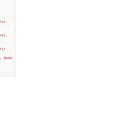
rir.
rir.
rir.
, done: true } nesnesi döner. 