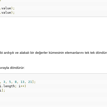
.
value
);
.
value
);
 gibi ardışık ve alakalı bir değerler kümesinin elemanlarını tek tek döndü
sırayla döndürür:
,
3
,
5
,
8
,
13
,
21
];
i
.
length
;
 i
++)
i
];