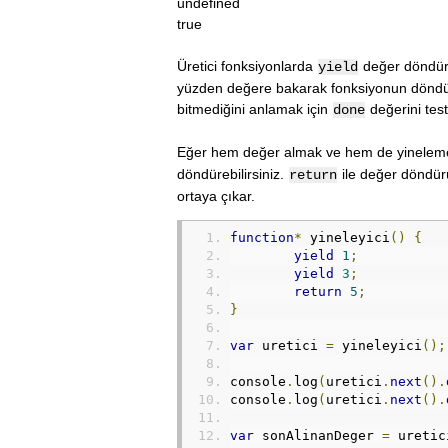
undefined
true
Üretici fonksiyonlarda
değer döndür
yield
yüzden değere bakarak fonksiyonun döndü
bitmediğini anlamak için
değerini test
done
Eğer hem değer almak ve hem de yinelemenin
döndürebilirsiniz.
ile değer döndü
return
ortaya çıkar.
function
*
 yineleyici
()
{
yield
1
;
yield
3
;
return
5
;
}
var
 uretici 
=
 yineleyici
();
console
.
log
(
uretici
.
next
().
console
.
log
(
uretici
.
next
().
var
 sonAlinanDeger 
=
 uretic