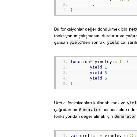
...
}
Bu fonksiyonlar değer döndürmek için
re
fonksiyonun çalışmasını durdurur ve çağır
çalışan
'den sonraki
çalıştırı
yield
yield
function
*
 yineleyici
()
{
yield
1
yield
3
yield
5
}
Üretici fonksiyonları kullanabilmek ve
yiel
çağrıdan bir
nesnesi elde ede
Generator
fonksiyondan değer almak için
Generator
var
 uretici 
=
 yineleyici
();