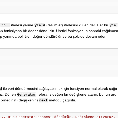
ifadesi yerine
(teslim et) ifadesini kullanırlar. Her bir
turn
yield
yiel
an fonksiyona bir değer döndürür. Üretici fonksiyonun sonraki çağılmas
lıp yanında belirtilen değer döndürülür ve bu şekilde devam eder.
ile veri döndürmesini sağlayabilmek için fonsiyon normal olarak çağırı
d
riz. Dönen
referans değeri bir değişkene atanır. Bunun ard
Generator
örneğinin (değişkenin)
metodu çağırılır.
next
// Bir Generator nesnesi döndürür. Değişkene atıyoruz.