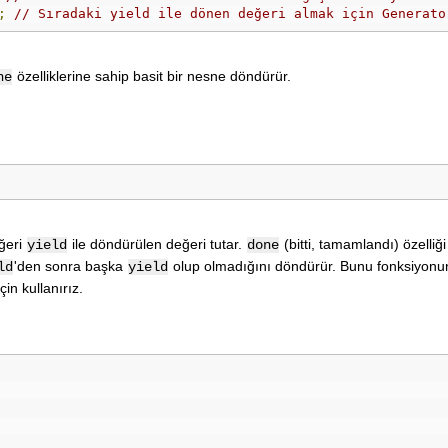
;
// Sıradaki yield ile dönen değeri almak için Generato
özelliklerine sahip basit bir nesne döndürür.
ne
eğeri
ile döndürülen değeri tutar.
(bitti, tamamlandı) özelliği
yield
done
'den sonra başka
olup olmadığını döndürür. Bunu fonksiyonun
ld
yield
in kullanırız.