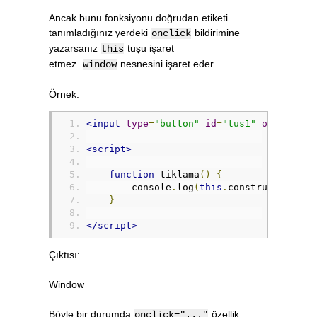
Ancak bunu fonksiyonu doğrudan etiketi
tanımladığınız yerdeki
bildirimine
onclick
yazarsanız
tuşu işaret
this
etmez.
nesnesini işaret eder.
window
Örnek:
<input
type
=
"button"
id
=
"tus1"
onclick
=
"
<script>
function
 tiklama
()
{
        console
.
log
(
this
.
constructor
.
nam
}
</script>
Çıktısı:
Window
Böyle bir durumda
özellik
onclick="..."