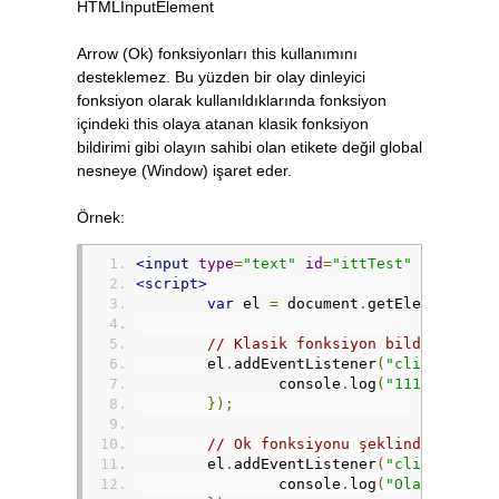
HTMLInputElement
Arrow (Ok) fonksiyonları this kullanımını
desteklemez. Bu yüzden bir olay dinleyici
fonksiyon olarak kullanıldıklarında fonksiyon
içindeki this olaya atanan klasik fonksiyon
bildirimi gibi olayın sahibi olan etikete değil global
nesneye (Window) işaret eder.
Örnek:
<input
type
=
"text"
id
=
"ittTest"
/>
<script>
var
 el 
=
 document
.
getElementById
// Klasik fonksiyon bildirimi il
	el
.
addEventListener
(
"click"
,
fun
		console
.
log
(
"111Olaya at
});
// Ok fonksiyonu şeklinde olay f
	el
.
addEventListener
(
"click"
,
 ev 
		console
.
log
(
"Olaya atana