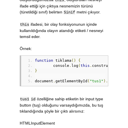
ifade ettiği için çıktıya nesnemizin türünü
(türetildiği sınıf) belirten
metni çıkıyor.
Sinif
ifadesi, bir olay fonksiyonunun içinde
this
kullanıldığında olayın atandığı etiketi / nesneyi
temsil eder.
Örnek:
function
 tiklama
()
{
	console
.
log
(
this
.
constructor
.
nam
}
document
.
getElementById
(
"tus1"
).
onclick 
özelliğine sahip etiketin bir input type
tus1
id
button (tuş) olduğunu varsaydığımızda, bu tuş
tıklandığında şöyle bir çıktı alırsınız:
HTMLInputElement