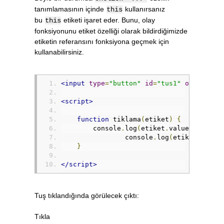
tanımlamasının içinde
kullanırsanız
this
bu
etiketi işaret eder. Bunu, olay
this
fonksiyonunu etiket özelliği olarak bildirdiğimizde
etiketin referansını fonksiyona geçmek için
kullanabilirsiniz.
<input
type
=
"button"
id
=
"tus1"
onclick
=
"
<script>
function
 tiklama
(
etiket
)
{
        console
.
log
(
etiket
.
value
);
		console
.
log
(
etiket
.
const
}
</script>
Tuş tıklandığında görülecek çıktı:
Tıkla