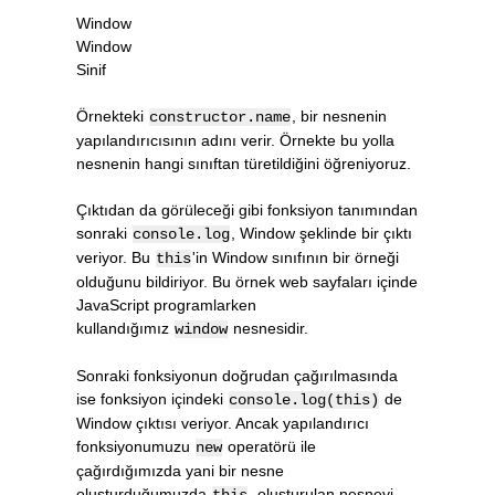
Window
Window
Sinif
Örnekteki
, bir nesnenin
constructor.name
yapılandırıcısının adını verir. Örnekte bu yolla
nesnenin hangi sınıftan türetildiğini öğreniyoruz.
Çıktıdan da görüleceği gibi fonksiyon tanımından
sonraki
, Window şeklinde bir çıktı
console.log
veriyor. Bu
'in Window sınıfının bir örneği
this
olduğunu bildiriyor. Bu örnek web sayfaları içinde
JavaScript programlarken
kullandığımız
nesnesidir.
window
Sonraki fonksiyonun doğrudan çağırılmasında
ise fonksiyon içindeki
de
console.log(this)
Window çıktısı veriyor. Ancak yapılandırıcı
fonksiyonumuzu
operatörü ile
new
çağırdığımızda yani bir nesne
oluşturduğumuzda
, oluşturulan nesneyi
this