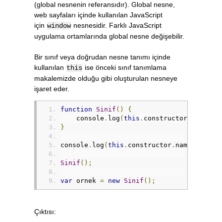
(global nesnenin referansıdır). Global nesne,
web sayfaları içinde kullanılan JavaScript
için
nesnesidir. Farklı JavaScript
window
uygulama ortamlarında global nesne değişebilir.
Bir sınıf veya doğrudan nesne tanımı içinde
kullanılan
ise önceki sınıf tanımlama
this
makalemizde olduğu gibi oluşturulan nesneye
işaret eder.
function
Sinif
()
{
    console
.
log
(
this
.
constructor
.
name
);
}
console
.
log
(
this
.
constructor
.
name
);
Sinif
();
var
 ornek 
=
new
Sinif
();
Çıktısı: