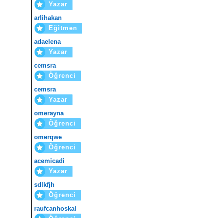
Yazar
arlihakan
Eğitmen
adaelena
Yazar
cemsra
Öğrenci
cemsra
Yazar
omerayna
Öğrenci
omerqwe
Öğrenci
acemicadi
Yazar
sdlkfjh
Öğrenci
raufcanhoskal