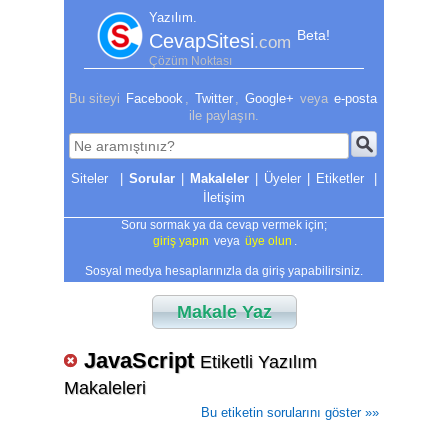
Yazılım.
Beta!
CevapSitesi
.com
Çözüm Noktası
Bu siteyi
Facebook
,
Twitter
,
Google+
veya
e-posta
ile paylaşın.
|
Sorular
|
Makaleler
|
Üyeler
|
Etiketler
|
İletişim
Soru sormak ya da cevap vermek için;
giriş yapın
veya
üye olun
.
Sosyal medya hesaplarınızla da giriş yapabilirsiniz.
Makale Yaz
JavaScript
Etiketli Yazılım
Makaleleri
Bu etiketin sorularını göster »»