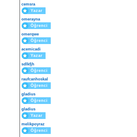
cemsra
Yazar
omerayna
Öğrenci
omerqwe
Öğrenci
acemicadi
Yazar
sdlkfjh
Öğrenci
raufcanhoskal
Öğrenci
gladius
Öğrenci
gladius
Yazar
melikpoyraz
Öğrenci