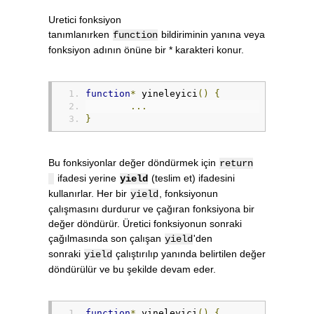
Uretici fonksiyon
tanımlanırken
bildiriminin yanına veya
function
fonksiyon adının önüne bir * karakteri konur.
function
*
 yineleyici
()
{
...
}
Bu fonksiyonlar değer döndürmek için
return
ifadesi yerine
(teslim et) ifadesini
yield
kullanırlar. Her bir
, fonksiyonun
yield
çalışmasını durdurur ve çağıran fonksiyona bir
değer döndürür. Üretici fonksiyonun sonraki
çağılmasında son çalışan
'den
yield
sonraki
çalıştırılıp yanında belirtilen değer
yield
döndürülür ve bu şekilde devam eder.
function
*
 yineleyici
()
{