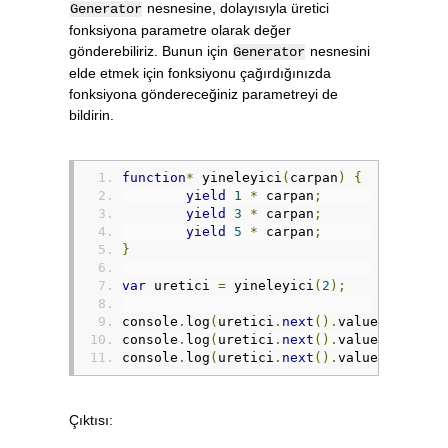
nesnesine, dolayısıyla üretici
Generator
fonksiyona parametre olarak değer
gönderebiliriz. Bunun için
nesnesini
Generator
elde etmek için fonksiyonu çağırdığınızda
fonksiyona göndereceğiniz parametreyi de
bildirin.
function
*
 yineleyici
(
carpan
)
{
yield
1
*
 carpan
;
yield
3
*
 carpan
;
yield
5
*
 carpan
;
}
var
 uretici 
=
 yineleyici
(
2
);
console
.
log
(
uretici
.
next
().
value
);
console
.
log
(
uretici
.
next
().
value
);
console
.
log
(
uretici
.
next
().
value
);
Çıktısı: