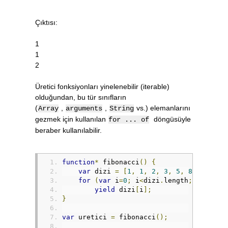
Çıktısı:
1
1
2
Üretici fonksiyonları yinelenebilir (iterable)
olduğundan, bu tür sınıfların
(
,
,
vs.) elemanlarını
Array
arguments
String
gezmek için kullanılan
döngüsüyle
for ... of
beraber kullanılabilir.
function
*
 fibonacci
()
{
var
 dizi 
=
[
1
,
1
,
2
,
3
,
5
,
8
,
13
,
21
for
(
var
 i
=
0
;
 i
<
dizi
.
length
;
 i
++)
yield
 dizi
[
i
];
}
var
 uretici 
=
 fibonacci
();