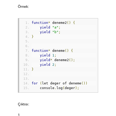
Örnek:
function
*
 deneme2
()
{
yield
"a"
;
yield
"b"
;
}
function
*
 deneme
()
{
yield
1
;
yield
*
 deneme2
();
yield
2
;
}
for
(
let deger of deneme
())
    console
.
log
(
deger
);
Çıktısı:
1