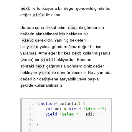
ile fonksiyona bir değer gönderildiğinde bu
next
değer
ile alınır.
yield
Burada şuna dikkat edin.
ile gönderilen
next
değerin alınabilmesi için
bekleten bir
gereklidir
. Yani hiç bekleten
yield
bir
yoksa gönderdiğiniz değer bir işe
yield
yaramaz. Ama eğer bir kez
kullanmışsanız
next
(varsa) bir
bekliyordur. Bundan
yield
sonraki
çağırınızla gönderdiğiniz değer
next
bekleyen
ile döndürülecektir. Bu aşamada
yield
değeri bir değişkene atayabilir veya başka
şekilde kullanabilirsiniz.
function
*
 selamla
()
{
var
 adi 
=
yield
"Adınız?"
;
yield
"Selam "
+
 adi
;
}