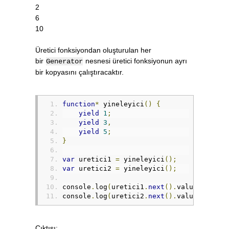
2
6
10
Üretici fonksiyondan oluşturulan her
bir
nesnesi üretici fonksiyonun ayrı
Generator
bir kopyasını çalıştıracaktır.
function
*
 yineleyici
()
{
yield
1
;
yield
3
,
yield
5
;
}
var
 uretici1 
=
 yineleyici
();
var
 uretici2 
=
 yineleyici
();
console
.
log
(
uretici1
.
next
().
value
);
console
.
log
(
uretici2
.
next
().
value
);
Çıktısı: