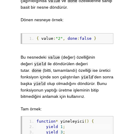
çağırıldığında
ve
özelliklerine sahip
value
done
basit bir nesne döndürür.
Dönen nesneye örnek:
{
 value
:
"2"
,
done
:
false
}
Bu nesnedeki
(değer) özelliğinin
value
değeri
ile döndürülen değeri
yield
tutar.
(bitti, tamamlandı) özelliği ise üretici
done
fonksiyon içinde son çalıştırılan
'den sonra
yield
başka
olup olmadığını döndürür. Bunu
yield
fonksiyonun yaptığı üretme işleminin bitip
bitmediğini anlamak için kullanırız.
Tam örnek:
function
*
 yineleyici
()
{
yield
1
;
yield
3
;