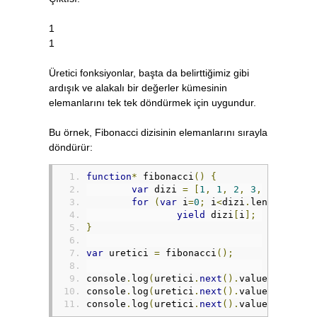
1
1
Üretici fonksiyonlar, başta da belirttiğimiz gibi
ardışık ve alakalı bir değerler kümesinin
elemanlarını tek tek döndürmek için uygundur.
Bu örnek, Fibonacci dizisinin elemanlarını sırayla
döndürür:
function
*
 fibonacci
()
{
var
 dizi 
=
[
1
,
1
,
2
,
3
,
5
,
8
,
13
for
(
var
 i
=
0
;
 i
<
dizi
.
length
;
 i
++
yield
 dizi
[
i
];
}
var
 uretici 
=
 fibonacci
();
console
.
log
(
uretici
.
next
().
value
);
console
.
log
(
uretici
.
next
().
value
);
console
.
log
(
uretici
.
next
().
value
);