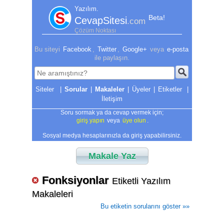
Yazılım.
Beta!
CevapSitesi
.com
Çözüm Noktası
Bu siteyi
Facebook
,
Twitter
,
Google+
veya
e-posta
ile paylaşın.
|
Sorular
|
Makaleler
|
Üyeler
|
Etiketler
|
İletişim
Soru sormak ya da cevap vermek için;
giriş yapın
veya
üye olun
.
Sosyal medya hesaplarınızla da giriş yapabilirsiniz.
Makale Yaz
Fonksiyonlar
Etiketli Yazılım
Makaleleri
Bu etiketin sorularını göster »»