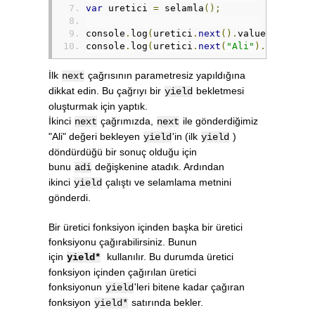
var
 uretici 
=
 selamla
();
console
.
log
(
uretici
.
next
().
value
);
// "A
console
.
log
(
uretici
.
next
(
"Ali"
).
value
);
İlk
çağrısının parametresiz yapıldığına
next
dikkat edin. Bu çağrıyı bir
bekletmesi
yield
oluşturmak için yaptık.
İkinci
çağrımızda,
ile gönderdiğimiz
next
next
"Ali" değeri bekleyen
'in (ilk
)
yield
yield
döndürdüğü bir sonuç olduğu için
bunu
değişkenine atadık. Ardından
adi
ikinci
çalıştı ve selamlama metnini
yield
gönderdi.
Bir üretici fonksiyon içinden başka bir üretici
fonksiyonu çağırabilirsiniz. Bunun
için
kullanılır. Bu durumda üretici
yield*
fonksiyon içinden çağırılan üretici
fonksiyonun
'leri bitene kadar çağıran
yield
fonksiyon
satırında bekler.
yield*