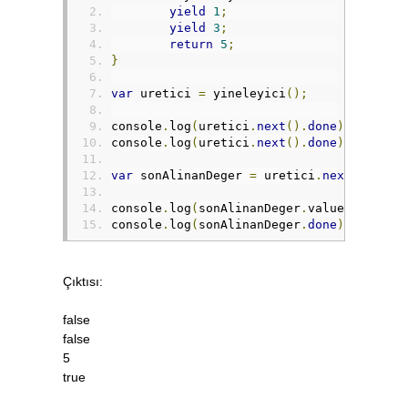
yield
1
;
yield
3
;
return
5
;
}
var
 uretici 
=
 yineleyici
();
console
.
log
(
uretici
.
next
().
done
);
console
.
log
(
uretici
.
next
().
done
);
var
 sonAlinanDeger 
=
 uretici
.
next
();
console
.
log
(
sonAlinanDeger
.
value
);
console
.
log
(
sonAlinanDeger
.
done
);
Çıktısı:
false
false
5
true