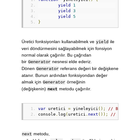
yield
1
yield
3
yield
5
}
Üretici fonksiyonları kullanabilmek ve
ile
yield
veri döndürmesini sağlayabilmek için fonsiyon
normal olarak çağırılır. Bu çağrıdan
bir
nesnesi elde ederiz.
Generator
Dönen
referans değeri bir değişkene
Generator
atanır. Bunun ardından fonksiyondan değer
almak için
örneğinin
Generator
(değişkenin)
metodu çağırılır.
next
var
 uretici 
=
 yineleyici
();
// Bir Gener
console
.
log
(
uretici
.
next
());
// Sıradaki
metodu,
next