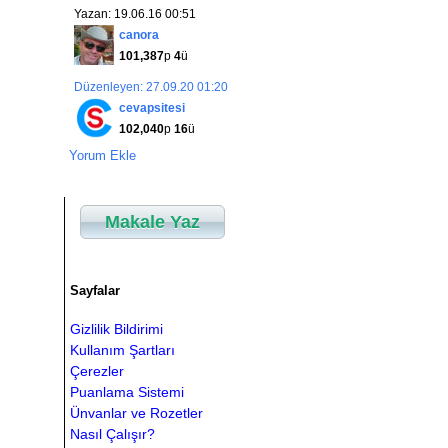
Yazan: 19.06.16 00:51
canora
101,387
p
4
ü
Düzenleyen: 27.09.20 01:20
cevapsitesi
102,040
p
16
ü
Yorum Ekle
Makale Yaz
Sayfalar
Gizlilik Bildirimi
Kullanım Şartları
Çerezler
Puanlama Sistemi
Ünvanlar ve Rozetler
Nasıl Çalışır?