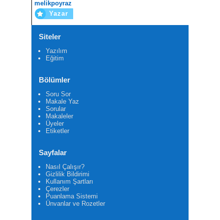
melikpoyraz
Yazar
Siteler
Yazılım
Eğitim
Bölümler
Soru Sor
Makale Yaz
Sorular
Makaleler
Üyeler
Etiketler
Sayfalar
Nasıl Çalışır?
Gizlilik Bildirimi
Kullanım Şartları
Çerezler
Puanlama Sistemi
Ünvanlar ve Rozetler