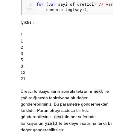
for
(
var
 sayi of uretici
)
// var yerine 
    console
.
log
(
sayi
);
Çıktısı:
1
1
2
3
5
8
13
21
Üretici fonksiyonların sonraki tekrarını
ile
next
çağırdığınızda fonksiyona bir değer
gönderebilirsiniz. Bu parametre göndermekten
farklıdır. Parametreyi sadece bir kez
gönderebilirsiniz.
ile her seferinde
next
fonksiyonun
ile bekleyen satırına farklı bir
yield
değer gönderebilirsiniz.