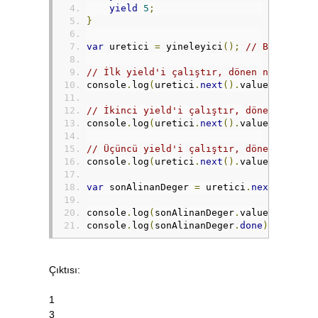
yield
5
;
}
var
 uretici 
=
 yineleyici
();
// Bir Gener
// İlk yield'i çalıştır, dönen nesnenin 
console
.
log
(
uretici
.
next
().
value
);
// n
// İkinci yield'i çalıştır, dönen nesnen
console
.
log
(
uretici
.
next
().
value
);
// n
// Üçüncü yield'i çalıştır, dönen nesnen
console
.
log
(
uretici
.
next
().
value
);
// n
var
 sonAlinanDeger 
=
 uretici
.
next
();
// 
console
.
log
(
sonAlinanDeger
.
value
);
// Ba
console
.
log
(
sonAlinanDeger
.
done
);
// Baş
Çıktısı:
1
3