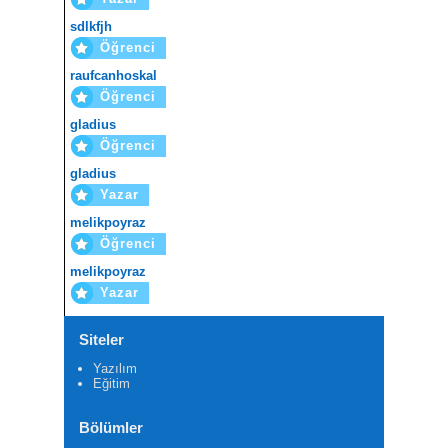
sdlkfjh
Öğrenci
raufcanhoskal
Öğrenci
gladius
Öğrenci
gladius
Yazar
melikpoyraz
Öğrenci
melikpoyraz
Yazar
Siteler
Yazılım
Eğitim
Bölümler