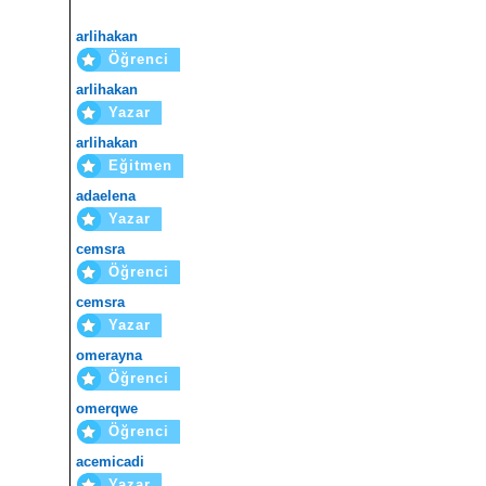
arlihakan
Öğrenci
arlihakan
Yazar
arlihakan
Eğitmen
adaelena
Yazar
cemsra
Öğrenci
cemsra
Yazar
omerayna
Öğrenci
omerqwe
Öğrenci
acemicadi
Yazar