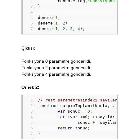
	console
.
log
(
"Fonksiyona "
+
 para
}
deneme
();
deneme
(
1
,
2
)
deneme
(
1
,
2
,
3
,
4
);
Çıktısı:
Fonksiyona 0 parametre gönderildi.
Fonksiyona 2 parametre gönderildi.
Fonksiyona 4 parametre gönderildi.
Örnek 2:
// rest parametresindeki sayıları bir sa
function
 carpimToplami
(
kacla
,
...
sayilar
var
 sonuc 
=
0
;
for
(
var
 i
=
0
;
 i
<
sayilar
.
length
;
 
		sonuc 
+=
 sayilar
[
i
]
*
 ka
return
 sonuc
;
}