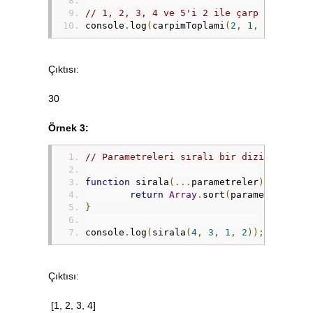
// 1, 2, 3, 4 ve 5'i 2 ile çarp ve çarpı
console
.
log
(
carpimToplami
(
2
,
1
,
2
,
3
,
4
,
Çıktısı:
30
Örnek 3:
// Parametreleri sıralı bir dizi olarak 
function
 sirala
(...
parametreler
)
{
return
Array
.
sort
(
parametreler
);
}
console
.
log
(
sirala
(
4
,
3
,
1
,
2
));
Çıktısı:
[1, 2, 3, 4]