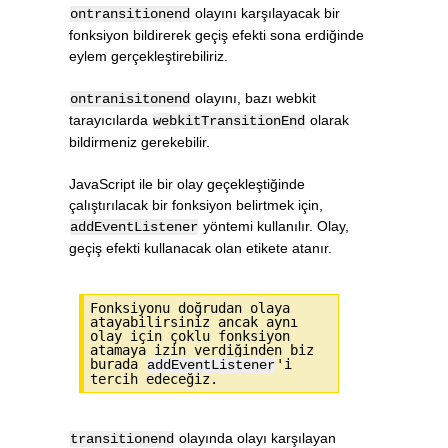
olayını karşılayacak bir
ontransitionend
fonksiyon bildirerek geçiş efekti sona erdiğinde
eylem gerçekleştirebiliriz.
olayını, bazı webkit
ontranisitonend
tarayıcılarda
olarak
webkitTransitionEnd
bildirmeniz gerekebilir.
JavaScript ile bir olay geçekleştiğinde
çalıştırılacak bir fonksiyon belirtmek için,
yöntemi kullanılır. Olay,
addEventListener
geçiş efekti kullanacak olan etikete atanır.
Fonksiyonu doğrudan olaya
atayabilirsiniz ancak aynı
olay için çoklu fonksiyon
atamaya izin verdiğinden biz
burada
'i
addEventListener
tercih edeceğiz.
olayında olayı karşılayan
transitionend