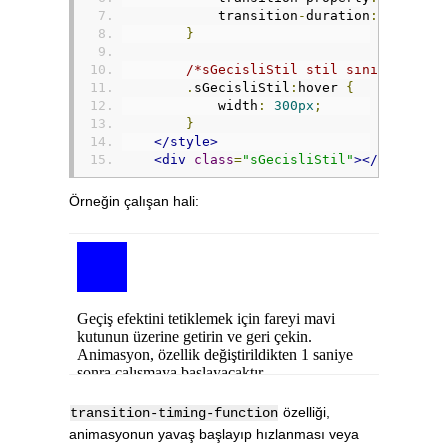
            transition
-
duration
:
1s
;
}
/*sGecisliStil stil sınıfına sah
.
sGecisliStil
:
hover 
{
            width
:
300px
;
}
</style>
<div
class
=
"sGecisliStil"
></div>
Örneğin çalışan hali:
özelliği,
transition-timing-function
animasyonun yavaş başlayıp hızlanması veya