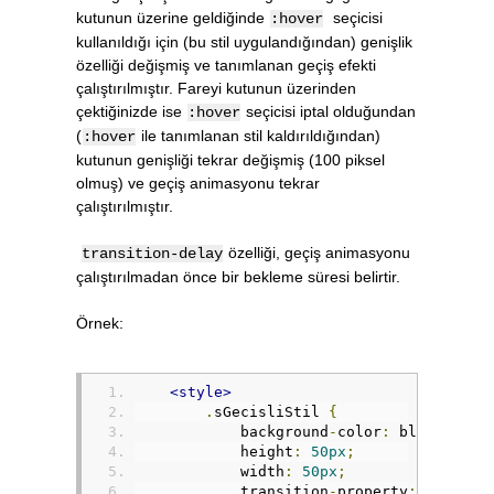
kutunun üzerine geldiğinde
seçicisi
:hover
kullanıldığı için (bu stil uygulandığından) genişlik
özelliği değişmiş ve tanımlanan geçiş efekti
çalıştırılmıştır. Fareyi kutunun üzerinden
çektiğinizde ise
seçicisi iptal olduğundan
:hover
(
ile tanımlanan stil kaldırıldığından)
:hover
kutunun genişliği tekrar değişmiş (100 piksel
olmuş) ve geçiş animasyonu tekrar
çalıştırılmıştır.
özelliği, geçiş animasyonu
transition-delay
çalıştırılmadan önce bir bekleme süresi belirtir.
Örnek:
<style>
.
sGecisliStil 
{
            background
-
color
:
 blue
;
            height
:
50px
;
            width
:
50px
;
            transition
-
property
:
width
;