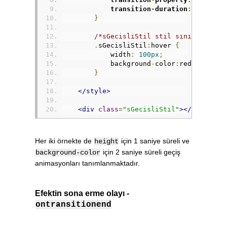
            transition
-
duration
:
1s
2s
;
}
/*sGecisliStil stil sınıfına sah
.
sGecisliStil
:
hover 
{
            width
:
100px
;
            background
-
color
:
red
;
}
</style>
<div
class
=
"sGecisliStil"
></div>
Her iki örnekte de
için 1 saniye süreli ve
height
için 2 saniye süreli geçiş
background-color
animasyonları tanımlanmaktadır.
Efektin sona erme olayı -
ontransitionend