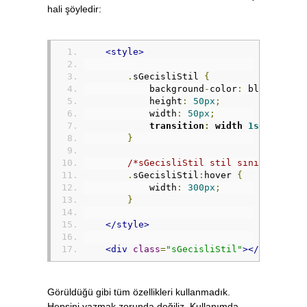
hali şöyledir:
<style>
.
sGecisliStil 
{
            background
-
color
:
 blue
;
            height
:
50px
;
            width
:
50px
;
transition
:
 width 
1s
1s
;
}
/*sGecisliStil stil sınıfına sah
.
sGecisliStil
:
hover 
{
            width
:
300px
;
}
</style>
<div
class
=
"sGecisliStil"
></div>
Görüldüğü gibi tüm özellikleri kullanmadık.
Hepsini yazmak zorunda değiliz. Kullanımda