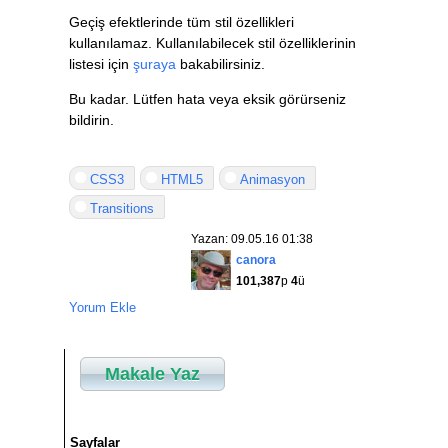
Geçiş efektlerinde tüm stil özellikleri
kullanılamaz. Kullanılabilecek stil özelliklerinin
listesi için
şuraya
bakabilirsiniz.
Bu kadar. Lütfen hata veya eksik görürseniz
bildirin.
CSS3
HTML5
Animasyon
Transitions
Yazan: 09.05.16 01:38
canora
101,387
p
4
ü
Yorum Ekle
Makale Yaz
Sayfalar