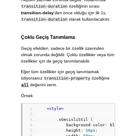
özelliğinin sırası
transition-duration
transition-delay
'den önce olduğu için ilk 1s,
olarak kullanılacakıtır.
transition-duration
Çoklu Geçiş Tanımlama
Geçiş efektleri, sadece bir özellik üzerinden
olmak zorunda değildir. Çoklu özellikler veya tüm
özellikler için de geçiş tanımlanabilir.
Eğer tüm özellikler için geçiş tanımlamak
istiyorsanız
özelliğine
transition-property
değerini verin.
all
Örnek:
<style>
.
sGecisliStil 
{
            background
-
color
:
 blue
;
            height
:
50px
;
            width
:
50px
;