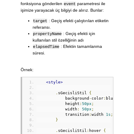
fonksiyona gönderilen
parametresi ile
event
işimize yarayacak üç bilgiyi de alırız. Bunlar:
: Geçiş efekti çalıştırılan etiketin
target
referansı.
: Geçiş efekti için
propertyName
kullanılan stil özelliğinin adı
: Efektin tamamlanma
elapsedTime
süresi.
Örnek:
<style>
.
sGecisliStil 
{
            background
-
color
:
blue
;
            height
:
50px
;
            width
:
50px
;
            transition
:
width 
1s
;
}
.
sGecisliStil
:
hover 
{