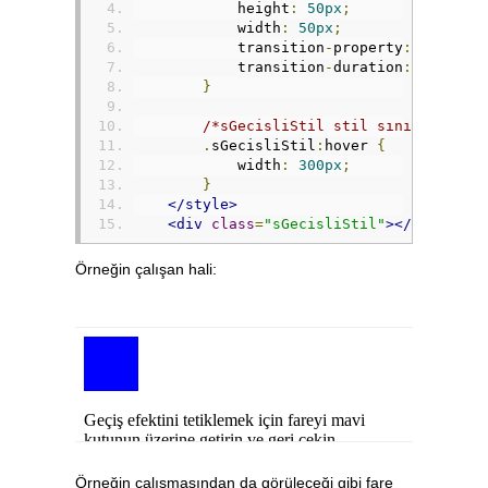
            height
:
50px
;
            width
:
50px
;
            transition
-
property
:
width
;
            transition
-
duration
:
1s
;
}
/*sGecisliStil stil sınıfına sah
.
sGecisliStil
:
hover 
{
            width
:
300px
;
}
</style>
<div
class
=
"sGecisliStil"
></div>
Örneğin çalışan hali:
Örneğin çalışmasından da görüleceği gibi fare