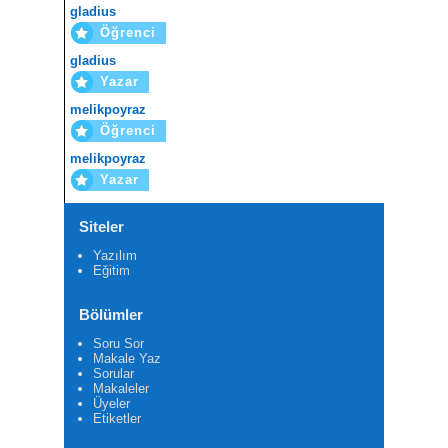
gladius
Öğrenci
gladius
Yazar
melikpoyraz
Öğrenci
melikpoyraz
Yazar
Siteler
Yazılım
Eğitim
Bölümler
Soru Sor
Makale Yaz
Sorular
Makaleler
Üyeler
Etiketler