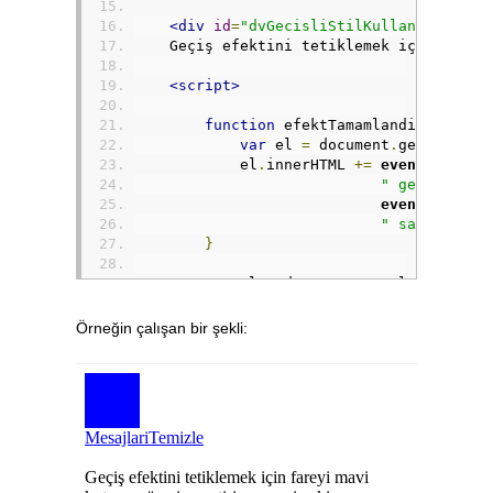
<div
id
=
"dvGecisliStilKullananDiv"
c
    Geçiş efektini tetiklemek için farey
<script>
function
 efektTamamlandi
(
event
)
var
 el 
=
document
.
getElement
            el
.
innerHTML 
+=
event
.
proper
" geçiş efek
event
.
elapse
" saniyede t
}
var
 el 
=
 document
.
getElementById
        el
.
addEventListener
(
"
transitione
Örneğin çalışan bir şekli:
</script>