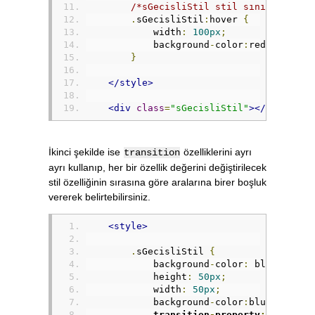
/*sGecisliStil stil sınıfına sah
.
sGecisliStil
:
hover 
{
            width
:
100px
;
            background
-
color
:
red
;
}
</style>
<div
class
=
"sGecisliStil"
></div>
İkinci şekilde ise
özelliklerini ayrı
transition
ayrı kullanıp, her bir özellik değerini değiştirilecek
stil özelliğinin sırasına göre aralarına birer boşluk
vererek belirtebilirsiniz.
<style>
.
sGecisliStil 
{
            background
-
color
:
 blue
;
            height
:
50px
;
            width
:
50px
;
            background
-
color
:
blue
;
transition
-
property
:
 height 