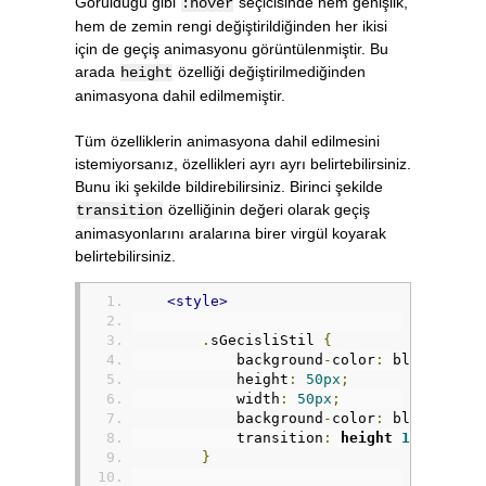
Görüldüğü gibi
seçicisinde hem genişlik,
:hover
hem de zemin rengi değiştirildiğinden her ikisi
için de geçiş animasyonu görüntülenmiştir. Bu
arada
özelliği değiştirilmediğinden
height
animasyona dahil edilmemiştir.
Tüm özelliklerin animasyona dahil edilmesini
istemiyorsanız, özellikleri ayrı ayrı belirtebilirsiniz.
Bunu iki şekilde bildirebilirsiniz. Birinci şekilde
özelliğinin değeri olarak geçiş
transition
animasyonlarını aralarına birer virgül koyarak
belirtebilirsiniz.
<style>
.
sGecisliStil 
{
            background
-
color
:
 blue
;
            height
:
50px
;
            width
:
50px
;
            background
-
color
:
 blue
;
            transition
:
height 
1s
,
 backg
}