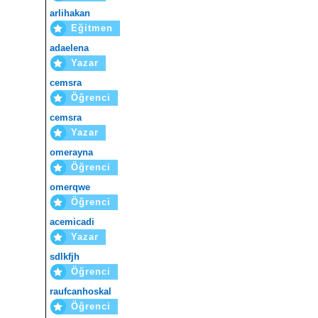
arlihakan
Eğitmen
adaelena
Yazar
cemsra
Öğrenci
cemsra
Yazar
omerayna
Öğrenci
omerqwe
Öğrenci
acemicadi
Yazar
sdlkfjh
Öğrenci
raufcanhoskal
Öğrenci