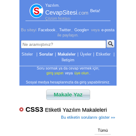
Yazılım.
Beta!
CevapSitesi
.com
Çözüm Noktası
Bu siteyi
Facebook
,
Twitter
,
Google+
veya
e-posta
ile paylaşın.
|
Sorular
|
Makaleler
|
Üyeler
|
Etiketler
|
İletişim
Soru sormak ya da cevap vermek için;
giriş yapın
veya
üye olun
.
Sosyal medya hesaplarınızla da giriş yapabilirsiniz.
Makale Yaz
CSS3
Etiketli Yazılım Makaleleri
Bu etiketin sorularını göster »»
Tümü