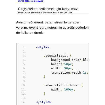
</script>
Aynı örneği
parametresi ile beraber
event
verelim.
parametresinin getirdiği değerleri
event
de kullanan örnek:
<style>
.
sGecisliStil 
{
            background
-
color
:
blue
;
            height
:
50px
;
            width
:
50px
;
            transition
:
width 
1s
;
}
.
sGecisliStil
:
hover 
{
            width
:
100px
;
}
</style>