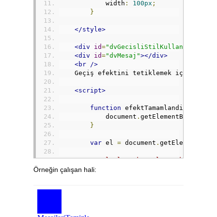
            width
:
100px
;
}
</style>
<div
id
=
"dvGecisliStilKullananDiv"
c
<div
id
=
"dvMesaj"
></div>
<br
/>
    Geçiş efektini tetiklemek için farey
<script>
function
 efektTamamlandi
()
{
            document
.
getElementById
(
"dvM
}
var
 el 
=
 document
.
getElementById
// Olayları karşılayacak fonksiy
// adını başında on olmadan yaza
Örneğin çalışan hali:
// dvGecisliStilKullananDiv id d
// tamamlandığında efektTamamlan
        el
.
addEventListener
(
"transitione