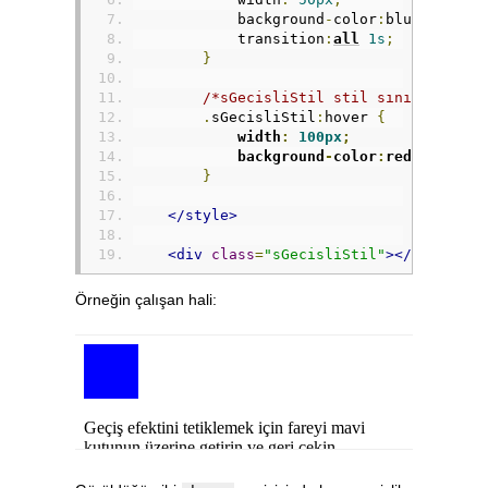
            background
-
color
:
blue
;
            transition
:
all
1s
;
}
/*sGecisliStil stil sınıfına sah
.
sGecisliStil
:
hover 
{
 width
:
100px
;
            background
-
color
:
red
;
}
</style>
<div
class
=
"sGecisliStil"
></div>
Örneğin çalışan hali: