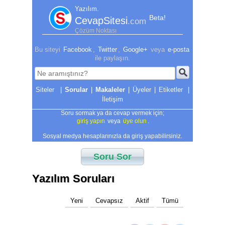
Yazılım.
Beta!
CevapSitesi
.com
Çözüm Noktası
Bu siteyi
Facebook
,
Twitter
,
Google+
veya
e-posta
ile paylaşın.
|
Sorular
|
Makaleler
|
Üyeler
|
Etiketler
|
İletişim
Soru sormak ya da cevap vermek için;
giriş yapın
veya
üye olun
.
Sosyal medya hesaplarınızla da giriş yapabilirsiniz.
Soru Sor
Yazılım Soruları
Yeni
Cevapsız
Aktif
Tümü