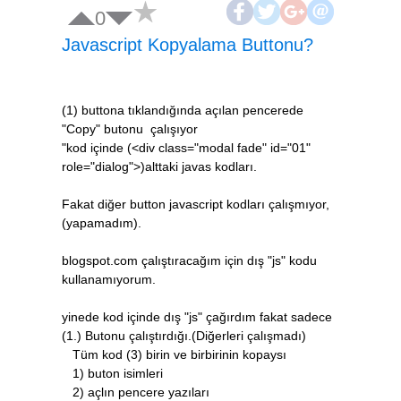
0
Javascript Kopyalama Buttonu?
(1) buttona tıklandığında açılan pencerede
"Copy" butonu çalışıyor
"kod içinde (<div class="modal fade" id="01"
role="dialog">)alttaki javas kodları.
Fakat diğer button javascript kodları çalışmıyor,
(yapamadım).
blogspot.com çalıştıracağım için dış "js" kodu
kullanamıyorum.
yinede kod içinde dış "js" çağırdım fakat sadece
(1.) Butonu çalıştırdığı.(Diğerleri çalışmadı)
Tüm kod (3) birin ve birbirinin kopaysı
1) buton isimleri
2) açlın pencere yazıları