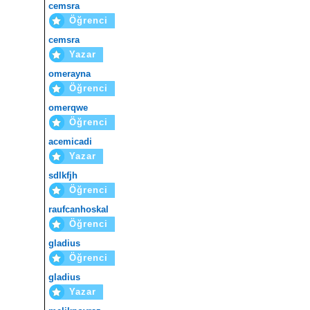
cemsra
Öğrenci
cemsra
Yazar
omerayna
Öğrenci
omerqwe
Öğrenci
acemicadi
Yazar
sdlkfjh
Öğrenci
raufcanhoskal
Öğrenci
gladius
Öğrenci
gladius
Yazar