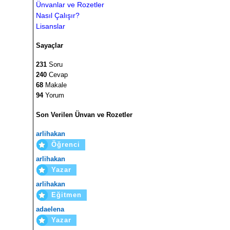
Ünvanlar ve Rozetler
Nasıl Çalışır?
Lisanslar
Sayaçlar
231
Soru
240
Cevap
68
Makale
94
Yorum
Son Verilen Ünvan ve Rozetler
arlihakan
Öğrenci
arlihakan
Yazar
arlihakan
Eğitmen
adaelena
Yazar