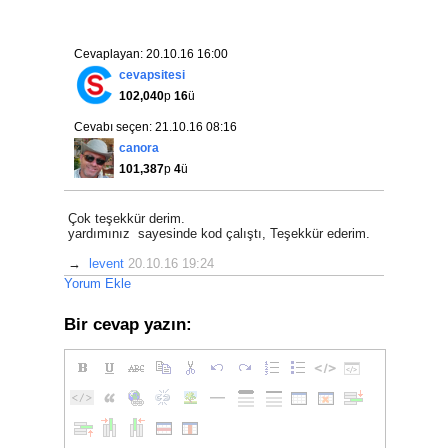
Cevaplayan: 20.10.16 16:00
cevapsitesi
102,040
p
16
ü
Cevabı seçen: 21.10.16 08:16
canora
101,387
p
4
ü
Çok teşekkür derim.
yardımınız sayesinde kod çalıştı, Teşekkür ederim.
→
levent
20.10.16 19:24
Yorum Ekle
Bir cevap yazın: