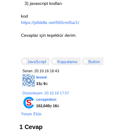
3) javascript kodları
kod
https://jsfiddle.net/565rmt5a/1/
Cevaplar için teşekkür derim.
JavaScript
Kopyalama
Button
Soran: 20.10.16 16:43
levent
33
p
9
ü
Düzenleyen: 20.10.16 17:57
cevapsitesi
102,040
p
16
ü
Yorum Ekle
1 Cevap