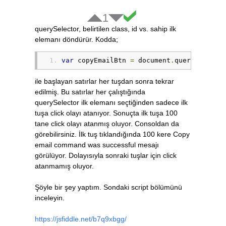
1
querySelector, belirtilen class, id vs. sahip ilk
elemanı döndürür. Kodda;
var
 copyEmailBtn 
=
 document
.
querySelecto
ile başlayan satırlar her tuşdan sonra tekrar
edilmiş. Bu satırlar her çalıştığında
querySelector ilk elemanı seçtiğinden sadece ilk
tuşa click olayı atanıyor. Sonuçta ilk tuşa 100
tane click olayı atanmış oluyor. Consoldan da
görebilirsiniz. İlk tuş tıklandığında 100 kere Copy
email command was successful mesajı
görülüyor. Dolayısıyla sonraki tuşlar için click
atanmamış oluyor.
Şöyle bir şey yaptım. Sondaki script bölümünü
inceleyin.
https://jsfiddle.net/b7q9xbgg/