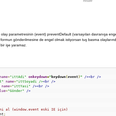
misafir
 olay parametresinin (event) preventDefault (varsayılan davranışa engel
ormun gönderilmesine de engel olmak istiyorsan tuş basma olayların
bir işe yaramaz.
name
=
"ittAdi"
onkeydown
=
"
keydown
(
event
)
"
/><br
/>
t"
name
=
"ittSoyadi />
<br
/>
name
=
"ittYasi"
/><br
/>
lue
=
"Gönder"
/>
ni al (window.event eski IE için)
nt
;