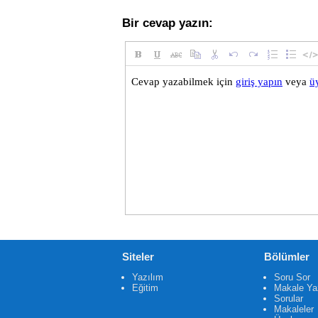
Bir cevap yazın:
Siteler
Bölümler
Yazılım
Soru Sor
Eğitim
Makale Ya
Sorular
Makaleler