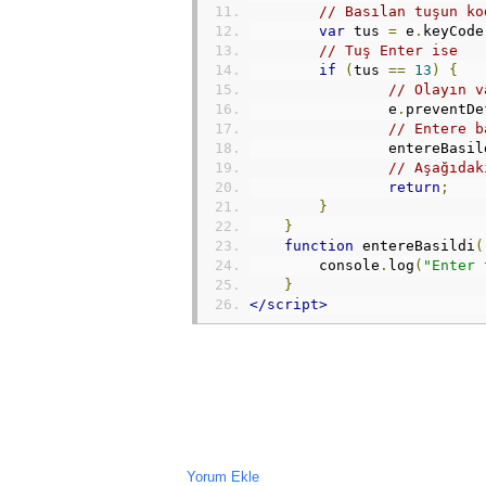
// Basılan tuşun ko
var
 tus 
=
 e
.
keyCode
// Tuş Enter ise
if
(
tus 
==
13
)
{
// Olayın v
e
.
preventDe
// Entere b
entereBasil
// Aşağıdak
return
;
}
}
function
 entereBasildi
(
        console
.
log
(
"Enter 
}
</script>
Yorum Ekle