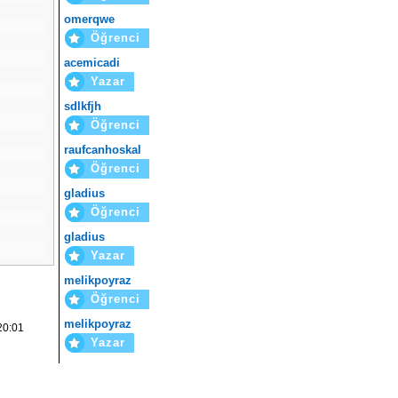
omerqwe
Öğrenci
acemicadi
Yazar
sdlkfjh
Öğrenci
raufcanhoskal
Öğrenci
gladius
Öğrenci
gladius
Yazar
melikpoyraz
Öğrenci
melikpoyraz
20:01
Yazar