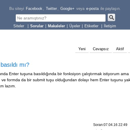
Bu siteyi
Facebook
,
Twitter
,
Google+
veya
e-posta
ile paylaşın.
|
Sorular
|
Makaleler
|
Üyeler
|
Etiketler
|
İletişim
Yeni
Cevapsız
Aktif
basıldı mı?
nda Enter tuşuna basıldığında bir fonksiyon çalıştırmak istiyorum ama
an ve formda da bir submit tuşu olduğundan dolayı hem Enter tuşunu y
m lazım.
Soran:07.04.16 22:49