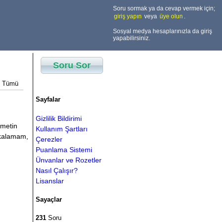
Soru sormak ya da cevap vermek için;
giriş yapın
veya
üye olun
.
Sosyal medya hesaplarınızla da giriş
yapabilirsiniz.
Soru Sor
Tümü
Sayfalar
Gizlilik Bildirimi
 metin
Kullanım Şartları
akalamam,
Çerezler
Puanlama Sistemi
Ünvanlar ve Rozetler
Nasıl Çalışır?
Lisanslar
Sayaçlar
231
Soru