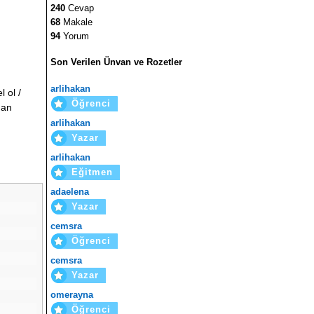
240
Cevap
68
Makale
94
Yorum
Son Verilen Ünvan ve Rozetler
arlihakan
 ol /
Öğrenci
dan
arlihakan
Yazar
arlihakan
Eğitmen
adaelena
Yazar
cemsra
Öğrenci
cemsra
Yazar
omerayna
Öğrenci