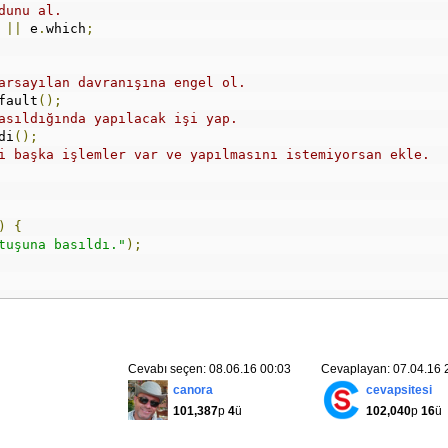
dunu al.
 
||
 e
.
which
;
arsayılan davranışına engel ol.
fault
();
asıldığında yapılacak işi yap.
di
();
i başka işlemler var ve yapılmasını istemiyorsan ekle.
)
{
tuşuna basıldı."
);
Cevabı seçen: 08.06.16 00:03
Cevaplayan: 07.04.16 
canora
cevapsitesi
101,387
p
4
ü
102,040
p
16
ü