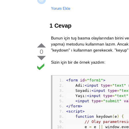
Yorum Ekle
1 Cevap
Bunun için tuş basma olaylarından birini ve
yapma) metodunu kullanman lazım. Ancak f
"keydown" ı kullanman gerekecek. "keyup" 
0
Sizin için bir de örnek yazdım:
<form
id
=
"form1"
>
    Adi:
<input
type
=
"text"
    Soyadi:
<input
type
=
"tex
    Yaşı:
<input
type
=
"text"
<input
type
=
"submit"
va
</form>
<script>
function
 keydown
(
e
)
{
// Olay parametresi
        e 
=
 e 
||
 window
.
eve