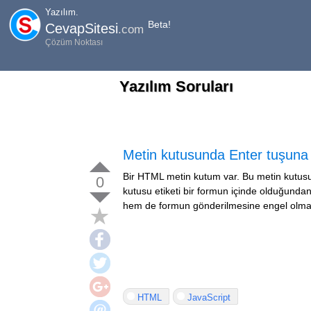
Yazılım.
Beta!
CevapSitesi
.com
Çözüm Noktası
Yazılım Soruları
Metin kutusunda Enter tuşuna 
Bir HTML metin kutum var. Bu metin kutusu
0
kutusu etiketi bir formun içinde olduğund
hem de formun gönderilmesine engel olma
HTML
JavaScript