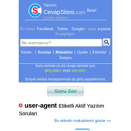
Yazılım.
Beta!
CevapSitesi
.com
Çözüm Noktası
Bu siteyi
Facebook
,
Twitter
,
Google+
veya
e-posta
ile paylaşın.
|
Sorular
|
Makaleler
|
Üyeler
|
Etiketler
|
İletişim
Soru sormak ya da cevap vermek için;
giriş yapın
veya
üye olun
.
Sosyal medya hesaplarınızla da giriş yapabilirsiniz.
Soru Sor
user-agent
Etiketli Aktif Yazılım
Soruları
Bu etiketin makalelerini göster »»