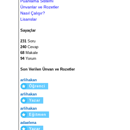
Puanlama Sistemi
Ünvanlar ve Rozetler
Nasıl Çalışır?
Lisanslar
Sayaçlar
231
Soru
240
Cevap
68
Makale
94
Yorum
Son Verilen Ünvan ve Rozetler
arlihakan
Öğrenci
arlihakan
Yazar
arlihakan
Eğitmen
adaelena
Yazar