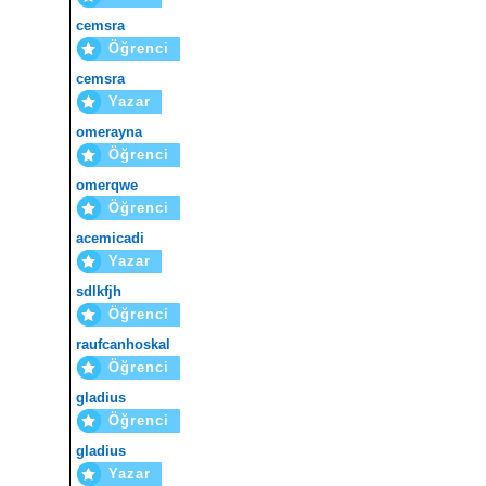
cemsra
Öğrenci
cemsra
Yazar
omerayna
Öğrenci
omerqwe
Öğrenci
acemicadi
Yazar
sdlkfjh
Öğrenci
raufcanhoskal
Öğrenci
gladius
Öğrenci
gladius
Yazar