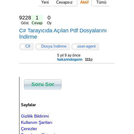
Yeni
Cevapsız
Aktif
Tümü
9228
1
0
Göst.
Cevap
Oy
C# Tarayıcıda Açılan Pdf Dosyalarını
İndirme
C#
Dosya İndirme
user-agent
5 yıl 9 ay önce
hakanndogann
111
p
Soru Sor
Sayfalar
Gizlilik Bildirimi
Kullanım Şartları
Çerezler