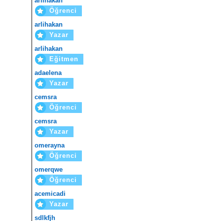
arlihakan
Öğrenci
arlihakan
Yazar
arlihakan
Eğitmen
adaelena
Yazar
cemsra
Öğrenci
cemsra
Yazar
omerayna
Öğrenci
omerqwe
Öğrenci
acemicadi
Yazar
sdlkfjh