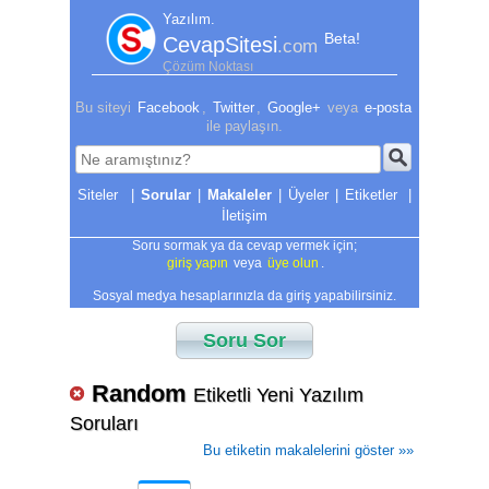
Yazılım.
Beta!
CevapSitesi
.com
Çözüm Noktası
Bu siteyi
Facebook
,
Twitter
,
Google+
veya
e-posta
ile paylaşın.
|
Sorular
|
Makaleler
|
Üyeler
|
Etiketler
|
İletişim
Soru sormak ya da cevap vermek için;
giriş yapın
veya
üye olun
.
Sosyal medya hesaplarınızla da giriş yapabilirsiniz.
Soru Sor
Random
Etiketli Yeni Yazılım
Soruları
Bu etiketin makalelerini göster »»