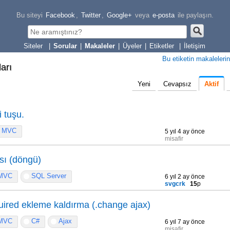
Bu siteyi
Facebook
,
Twitter
,
Google+
veya
e-posta
ile paylaşın.
|
Sorular
|
Makaleler
|
Üyeler
|
Etiketler
|
İletişim
Bu etiketin makalelerin
ları
Yeni
Cevapsız
Aktif
 tuşu.
MVC
5 yıl 4 ay önce
misafir
sı (döngü)
MVC
SQL Server
6 yıl 2 ay önce
svgcrk
15
p
red ekleme kaldırma (.change ajax)
MVC
C#
Ajax
6 yıl 7 ay önce
misafir