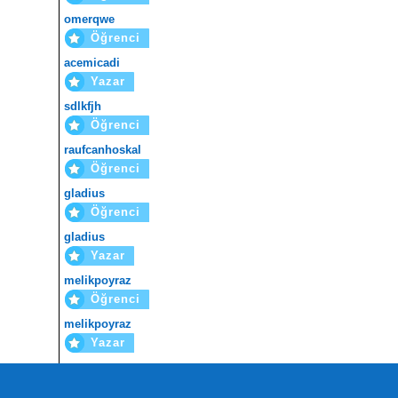
omerqwe
Öğrenci
acemicadi
Yazar
sdlkfjh
Öğrenci
raufcanhoskal
Öğrenci
gladius
Öğrenci
gladius
Yazar
melikpoyraz
Öğrenci
melikpoyraz
Yazar