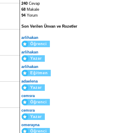
240
Cevap
68
Makale
94
Yorum
Son Verilen Ünvan ve Rozetler
arlihakan
Öğrenci
arlihakan
Yazar
arlihakan
Eğitmen
adaelena
Yazar
cemsra
Öğrenci
cemsra
Yazar
omerayna
Öğrenci