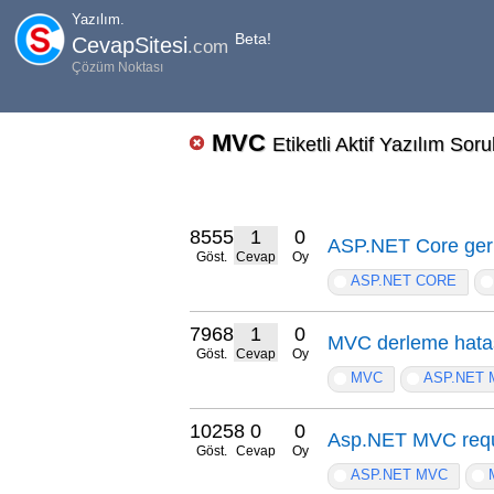
Yazılım.
Beta!
CevapSitesi
.com
Çözüm Noktası
MVC
Etiketli Aktif Yazılım Soru
8555
1
0
ASP.NET Core geri
Göst.
Cevap
Oy
ASP.NET CORE
7968
1
0
MVC derleme hata
Göst.
Cevap
Oy
MVC
ASP.NET 
10258
0
0
Asp.NET MVC requi
Göst.
Cevap
Oy
ASP.NET MVC