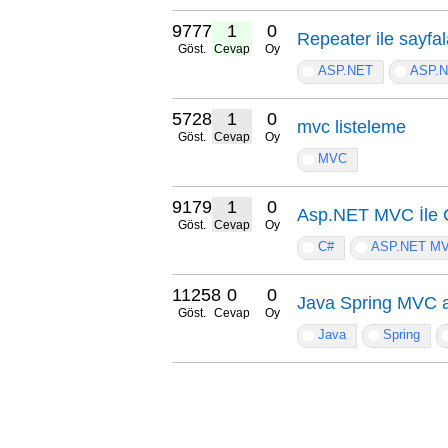
9777
1
0
Repeater ile sayfa
Göst.
Cevap
Oy
ASP.NET
ASP.
5728
1
0
mvc listeleme
Göst.
Cevap
Oy
MVC
9179
1
0
Asp.NET MVC İle C
Göst.
Cevap
Oy
C#
ASP.NET M
11258
0
0
Java Spring MVC a
Göst.
Cevap
Oy
Java
Spring