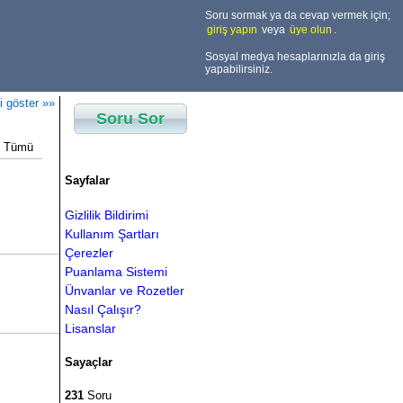
Soru sormak ya da cevap vermek için;
giriş yapın
veya
üye olun
.
Sosyal medya hesaplarınızla da giriş
yapabilirsiniz.
i göster »»
Soru Sor
Tümü
Sayfalar
Gizlilik Bildirimi
Kullanım Şartları
Çerezler
Puanlama Sistemi
Ünvanlar ve Rozetler
Nasıl Çalışır?
Lisanslar
Sayaçlar
231
Soru