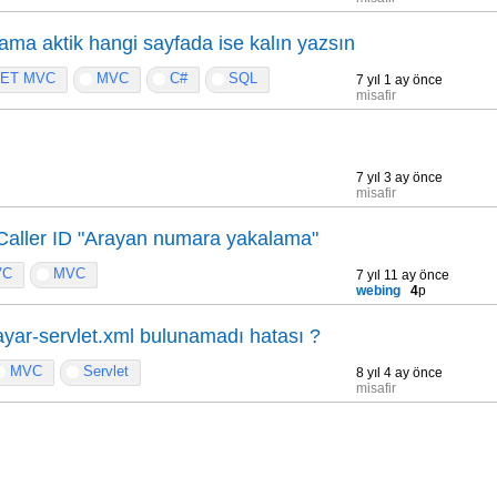
lama aktik hangi sayfada ise kalın yazsın
NET MVC
MVC
C#
SQL
7 yıl 1 ay önce
misafir
7 yıl 3 ay önce
misafir
aller ID "Arayan numara yakalama"
VC
MVC
7 yıl 11 ay önce
webing
4
p
yar-servlet.xml bulunamadı hatası ?
MVC
Servlet
8 yıl 4 ay önce
misafir