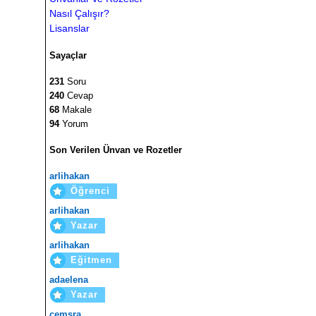
Nasıl Çalışır?
Lisanslar
Sayaçlar
231
Soru
240
Cevap
68
Makale
94
Yorum
Son Verilen Ünvan ve Rozetler
arlihakan
Öğrenci
arlihakan
Yazar
arlihakan
Eğitmen
adaelena
Yazar
cemsra