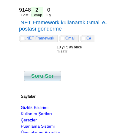
9148
2
0
Göst.
Cevap
Oy
.NET Framework kullanarak Gmail e-
postası gönderme
.NET Framework
Gmail
C#
10 yıl 5 ay önce
misafir
Soru Sor
Sayfalar
Gizlilik Bildirimi
Kullanım Şartları
Çerezler
Puanlama Sistemi
Ünvanlar ve Rozetler