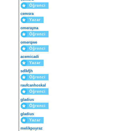
Öğrenci
cemsra
Yazar
omerayna
Öğrenci
omerqwe
Öğrenci
acemicadi
Yazar
sdlkfjh
Öğrenci
raufcanhoskal
Öğrenci
gladius
Öğrenci
gladius
Yazar
melikpoyraz