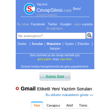
Yazılım.
Beta!
CevapSitesi
.com
Çözüm Noktası
Bu siteyi
Facebook
,
Twitter
,
Google+
veya
e-posta
ile paylaşın.
|
Sorular
|
Makaleler
|
Üyeler
|
Etiketler
|
İletişim
Soru sormak ya da cevap vermek için;
giriş yapın
veya
üye olun
.
Sosyal medya hesaplarınızla da giriş yapabilirsiniz.
Soru Sor
Gmail
Etiketli Yeni Yazılım Soruları
Bu etiketin makalelerini göster »»
Yeni
Cevapsız
Aktif
Tümü