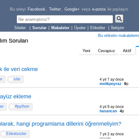
Bu siteyi
Facebook
,
Twitter
,
Google+
veya
e-posta
ile paylaşın.
|
Sorular
|
Makaleler
|
Üyeler
|
Etiketler
|
İletişim
Bu etiketin makalelerin
lım Soruları
Yeni
Cevapsız
Aktif
k ile veri cekme
er
site
4 yıl 7 ay önce
melikpoyraz
9
p
ayüz ekleme
ler
#python
4 yıl 9 ay önce
hasancan
4
p
 olarak, hangi programlama dillerini öğrenmeliyim?
Etiketsizler
7 yıl 2 ay önce
misafir