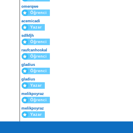
omerqwe
Öğrenci
acemicadi
Yazar
sdlkfjh
Öğrenci
raufcanhoskal
Öğrenci
gladius
Öğrenci
gladius
Yazar
melikpoyraz
Öğrenci
melikpoyraz
Yazar