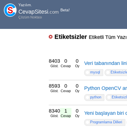
Yazılım.
Beta!
CevapSitesi
.com
Çözüm Noktası
Etiketsizler
Etiketli Tüm Yazı
8403
0
0
Veri tabanından lin
Göst.
Cevap
Oy
mysql
Etiketsizl
8593
0
0
Python OpenCV ar
Göst.
Cevap
Oy
python
Etiketsiz
8340
1
0
Yeni başlayan biri
Göst.
Cevap
Oy
Programlama Dilleri