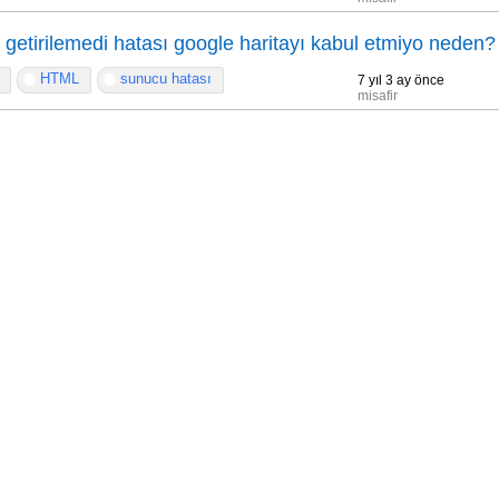
ı getirilemedi hatası google haritayı kabul etmiyo neden?
HTML
sunucu hatası
7 yıl 3 ay önce
misafir