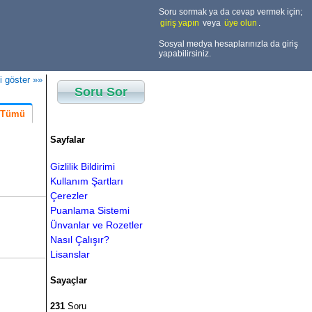
Soru sormak ya da cevap vermek için;
giriş yapın
veya
üye olun
.
Sosyal medya hesaplarınızla da giriş
yapabilirsiniz.
i göster »»
Soru Sor
Tümü
Sayfalar
Gizlilik Bildirimi
Kullanım Şartları
Çerezler
Puanlama Sistemi
Ünvanlar ve Rozetler
Nasıl Çalışır?
Lisanslar
Sayaçlar
231
Soru