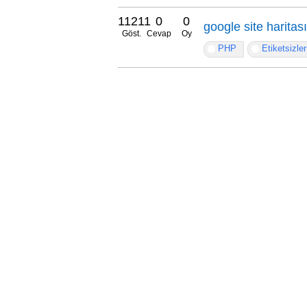
11211
0
0
google site haritas
Göst.
Cevap
Oy
PHP
Etiketsizler