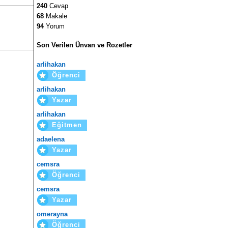
240
Cevap
68
Makale
94
Yorum
Son Verilen Ünvan ve Rozetler
arlihakan
Öğrenci
arlihakan
Yazar
arlihakan
Eğitmen
adaelena
Yazar
cemsra
Öğrenci
cemsra
Yazar
omerayna
Öğrenci