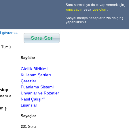
Soru sormak ya da cevap vermek için;
giriş yapın
veya
üye olun
.
Sosyal medya hesaplarınızla da giriş
yapabilirsiniz.
i göster »»
Soru Sor
Tümü
Sayfalar
Gizlilik Bildirimi
Kullanım Şartları
Çerezler
Puanlama Sistemi
 olup
Ünvanlar ve Rozetler
amam a
Nasıl Çalışır?
Lisanslar
almış
Sayaçlar
231
Soru