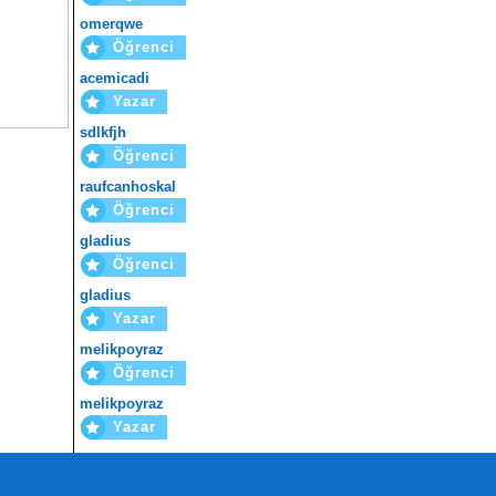
omerqwe
Öğrenci
acemicadi
Yazar
sdlkfjh
Öğrenci
raufcanhoskal
Öğrenci
gladius
Öğrenci
gladius
Yazar
melikpoyraz
Öğrenci
melikpoyraz
Yazar