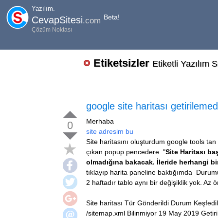
Yazılım.
Beta!
CevapSitesi
.com
Çözüm Noktası
Etiketsizler
Etiketli Yazılım S
google site haritası getirileme
Merhaba
0
site adresim bu
Site haritasını oluşturdum google tools ta
çıkan popup pencedere "
Site Haritası ba
olmadığına bakacak. İleride herhangi bir 
tıklayıp harita paneline baktığımda
Durumun
2 haftadır tablo aynı bir değişiklik yok. A
Site haritası
Tür
Gönderildi
Durum
Keşfedi
/sitemap.xml
Bilinmiyor
19 May 2019
Getir