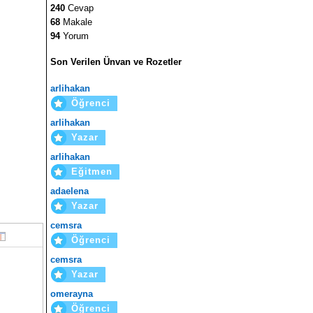
240
Cevap
68
Makale
94
Yorum
Son Verilen Ünvan ve Rozetler
arlihakan
Öğrenci
arlihakan
Yazar
arlihakan
Eğitmen
adaelena
Yazar
cemsra
Öğrenci
cemsra
Yazar
omerayna
Öğrenci