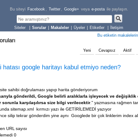
Bu siteyi
Facebook
,
Twitter
,
Google+
veya
e-posta
ile paylaşın.
|
Sorular
|
Makaleler
|
Üyeler
|
Etiketler
|
İletişim
Bu etiketin makalelerin
oruları
Yeni
Cevapsız
Aktif
di hatası google haritayı kabul etmiyo neden?
n site sahibi doğrulaması yapıp harita gönderiyorum
şarıyla gönderildi,
Google belirli aralıklarla işleyecek ve değişiklik
sorunla karşılaşılırsa size bilgi verilecektir
." yazmasına rağmen t
da sitemap.xml kırmızı yazı ile GETİRİLEMEDİ yazıyor
z önce silip tekrar gönderdim yine aynı Googlede bir çok linklerim index 
len URL sayısı
ilemedi
0