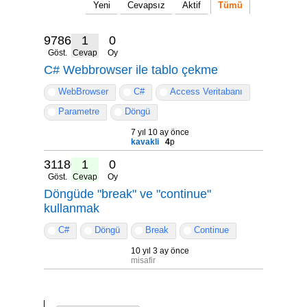
Yeni
Cevapsız
Aktif
Tümü
9786
1
0
Göst.
Cevap
Oy
C# Webbrowser ile tablo çekme
WebBrowser
C#
Access Veritabanı
Parametre
Döngü
7 yıl 10 ay önce
kavakli
4
p
31180
1
0
Göst.
Cevap
Oy
Döngüde "break" ve "continue"
kullanmak
C#
Döngü
Break
Continue
10 yıl 3 ay önce
misafir