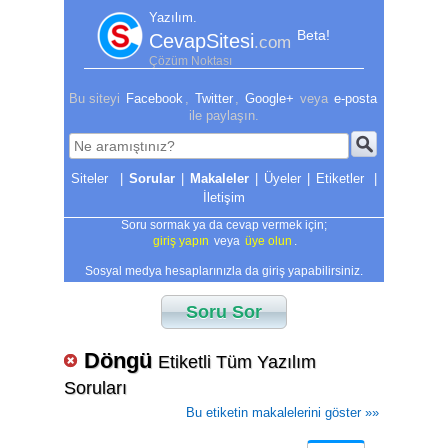
Yazılım.
Beta!
CevapSitesi
.com
Çözüm Noktası
Bu siteyi
Facebook
,
Twitter
,
Google+
veya
e-posta
ile paylaşın.
|
Sorular
|
Makaleler
|
Üyeler
|
Etiketler
|
İletişim
Soru sormak ya da cevap vermek için;
giriş yapın
veya
üye olun
.
Sosyal medya hesaplarınızla da giriş yapabilirsiniz.
Soru Sor
Döngü
Etiketli Tüm Yazılım
Soruları
Bu etiketin makalelerini göster »»