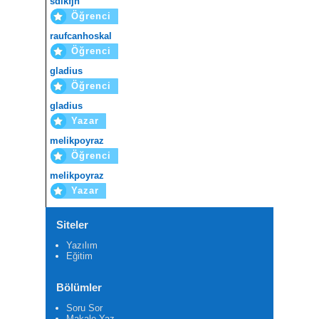
sdlkfjh
Öğrenci
raufcanhoskal
Öğrenci
gladius
Öğrenci
gladius
Yazar
melikpoyraz
Öğrenci
melikpoyraz
Yazar
Siteler
Yazılım
Eğitim
Bölümler
Soru Sor
Makale Yaz