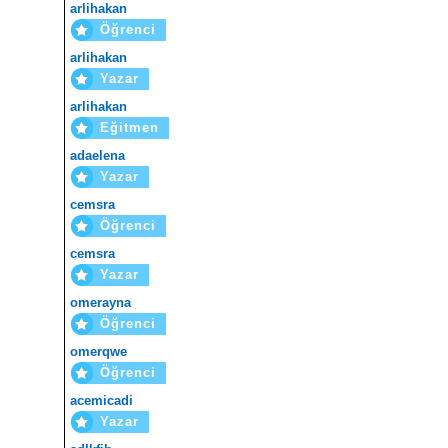
arlihakan
Öğrenci
arlihakan
Yazar
arlihakan
Eğitmen
adaelena
Yazar
cemsra
Öğrenci
cemsra
Yazar
omerayna
Öğrenci
omerqwe
Öğrenci
acemicadi
Yazar