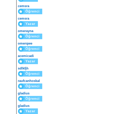
cemsra
Öğrenci
cemsra
Yazar
omerayna
Öğrenci
omerqwe
Öğrenci
acemicadi
Yazar
sdlkfjh
Öğrenci
raufcanhoskal
Öğrenci
gladius
Öğrenci
gladius
Yazar