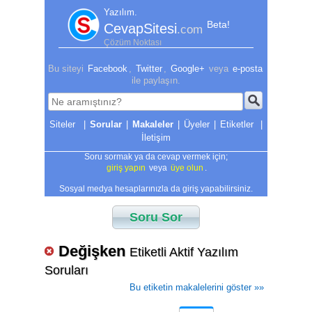
Yazılım.
Beta!
CevapSitesi
.com
Çözüm Noktası
Bu siteyi
Facebook
,
Twitter
,
Google+
veya
e-posta
ile paylaşın.
|
Sorular
|
Makaleler
|
Üyeler
|
Etiketler
|
İletişim
Soru sormak ya da cevap vermek için;
giriş yapın
veya
üye olun
.
Sosyal medya hesaplarınızla da giriş yapabilirsiniz.
Soru Sor
Değişken
Etiketli Aktif Yazılım
Soruları
Bu etiketin makalelerini göster »»