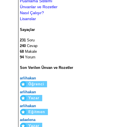
Puanlama Sistemi
Ünvanlar ve Rozetler
Nasıl Çalışır?
Lisanslar
Sayaçlar
231
Soru
240
Cevap
68
Makale
94
Yorum
Son Verilen Ünvan ve Rozetler
arlihakan
Öğrenci
arlihakan
Yazar
arlihakan
Eğitmen
adaelena
Yazar