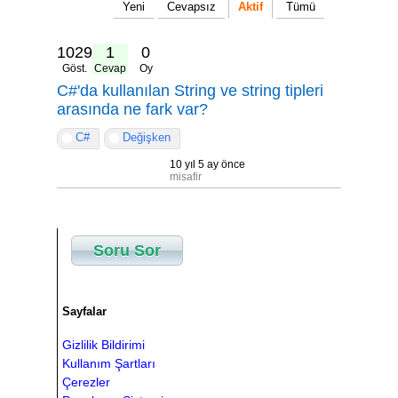
Yeni
Cevapsız
Aktif
Tümü
10297
1
0
Göst.
Cevap
Oy
C#'da kullanılan String ve string tipleri
arasında ne fark var?
C#
Değişken
10 yıl 5 ay önce
misafir
Soru Sor
Sayfalar
Gizlilik Bildirimi
Kullanım Şartları
Çerezler