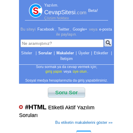
Yazılım.
Beta!
CevapSitesi
.com
Çözüm Noktası
Bu siteyi
Facebook
,
Twitter
,
Google+
veya
e-posta
ile paylaşın.
|
Sorular
|
Makaleler
|
Üyeler
|
Etiketler
|
İletişim
Soru sormak ya da cevap vermek için;
giriş yapın
veya
üye olun
.
Sosyal medya hesaplarınızla da giriş yapabilirsiniz.
Soru Sor
#HTML
Etiketli Aktif Yazılım
Soruları
Bu etiketin makalelerini göster »»