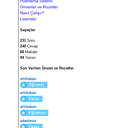
Puanlama Sistemi
Ünvanlar ve Rozetler
Nasıl Çalışır?
Lisanslar
Sayaçlar
231
Soru
240
Cevap
68
Makale
94
Yorum
Son Verilen Ünvan ve Rozetler
arlihakan
Öğrenci
arlihakan
Yazar
arlihakan
Eğitmen
adaelena
Yazar