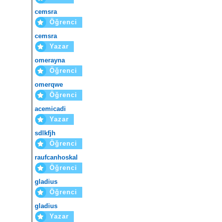
cemsra
Öğrenci
cemsra
Yazar
omerayna
Öğrenci
omerqwe
Öğrenci
acemicadi
Yazar
sdlkfjh
Öğrenci
raufcanhoskal
Öğrenci
gladius
Öğrenci
gladius
Yazar