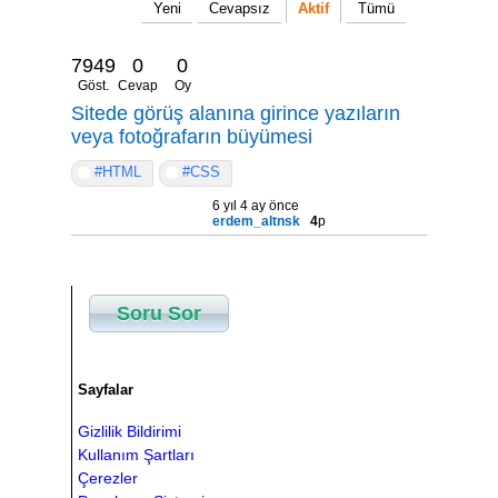
Yeni
Cevapsız
Aktif
Tümü
7949
0
0
Göst.
Cevap
Oy
Sitede görüş alanına girince yazıların
veya fotoğrafarın büyümesi
#HTML
#CSS
6 yıl 4 ay önce
erdem_altnsk
4
p
Soru Sor
Sayfalar
Gizlilik Bildirimi
Kullanım Şartları
Çerezler