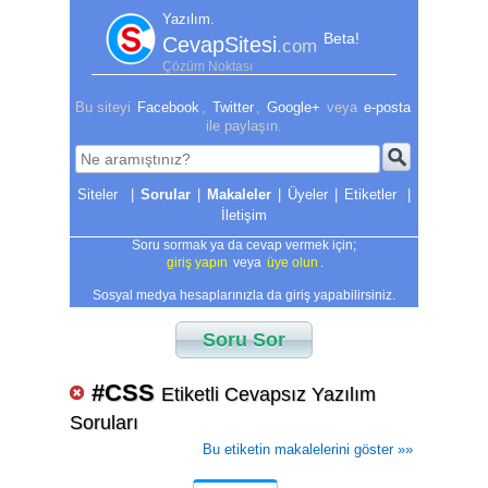
Yazılım.
Beta!
CevapSitesi
.com
Çözüm Noktası
Bu siteyi
Facebook
,
Twitter
,
Google+
veya
e-posta
ile paylaşın.
|
Sorular
|
Makaleler
|
Üyeler
|
Etiketler
|
İletişim
Soru sormak ya da cevap vermek için;
giriş yapın
veya
üye olun
.
Sosyal medya hesaplarınızla da giriş yapabilirsiniz.
Soru Sor
#CSS
Etiketli Cevapsız Yazılım
Soruları
Bu etiketin makalelerini göster »»