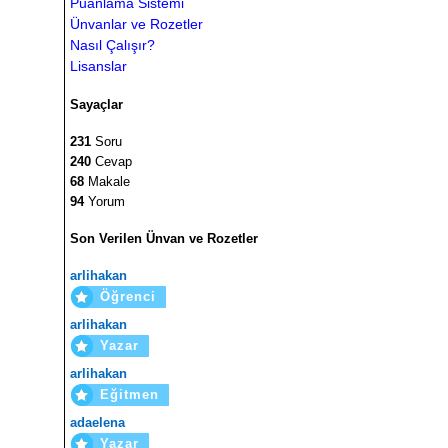
Puanlama Sistemi
Ünvanlar ve Rozetler
Nasıl Çalışır?
Lisanslar
Sayaçlar
231
Soru
240
Cevap
68
Makale
94
Yorum
Son Verilen Ünvan ve Rozetler
arlihakan
Öğrenci
arlihakan
Yazar
arlihakan
Eğitmen
adaelena
Yazar