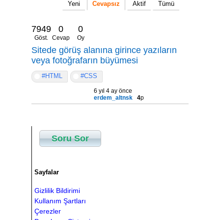
Yeni
Cevapsız
Aktif
Tümü
7949
0
0
Göst.
Cevap
Oy
Sitede görüş alanına girince yazıların
veya fotoğrafarın büyümesi
#HTML
#CSS
6 yıl 4 ay önce
erdem_altnsk
4
p
Soru Sor
Sayfalar
Gizlilik Bildirimi
Kullanım Şartları
Çerezler