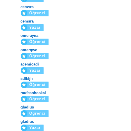
cemsra
Öğrenci
cemsra
Yazar
omerayna
Öğrenci
omerqwe
Öğrenci
acemicadi
Yazar
sdlkfjh
Öğrenci
raufcanhoskal
Öğrenci
gladius
Öğrenci
gladius
Yazar