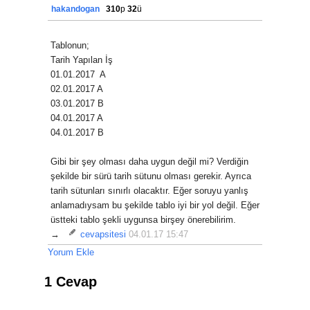
hakandogan
310
p
32
ü
Tablonun;
Tarih Yapılan İş
01.01.2017 A
02.01.2017 A
03.01.2017 B
04.01.2017 A
04.01.2017 B
Gibi bir şey olması daha uygun değil mi? Verdiğin
şekilde bir sürü tarih sütunu olması gerekir. Ayrıca
tarih sütunları sınırlı olacaktır. Eğer soruyu yanlış
anlamadıysam bu şekilde tablo iyi bir yol değil. Eğer
üstteki tablo şekli uygunsa birşey önerebilirim.
→
cevapsitesi
04.01.17 15:47
Yorum Ekle
1 Cevap