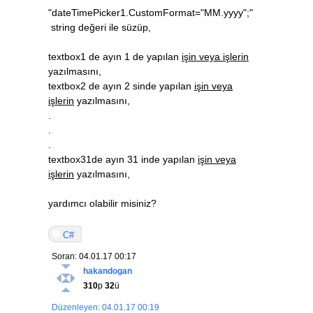
"dateTimePicker1.CustomFormat="MM.yyyy";"
string değeri ile süzüp,
textbox1 de ayın 1 de yapılan
işin veya işlerin
yazılmasını,
textbox2 de ayın 2 sinde yapılan
işin veya
işlerin
yazılmasını,
.
.
.
textbox31de ayın 31 inde yapılan
işin veya
işlerin
yazılmasını,
yardımcı olabilir misiniz?
C#
Soran: 04.01.17 00:17
hakandogan
310
p
32
ü
Düzenleyen: 04.01.17 00:19