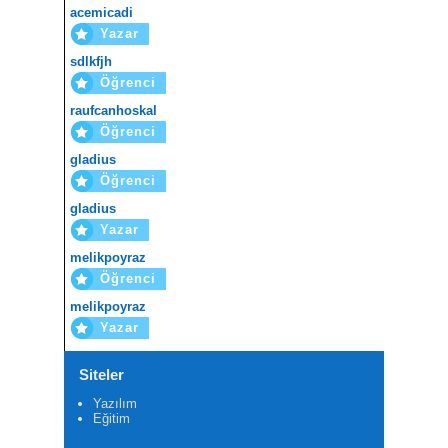
acemicadi
Yazar
sdlkfjh
Öğrenci
raufcanhoskal
Öğrenci
gladius
Öğrenci
gladius
Yazar
melikpoyraz
Öğrenci
melikpoyraz
Yazar
Siteler
Yazılım
Eğitim