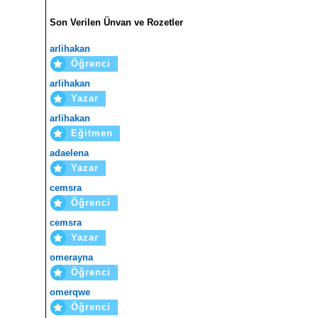
Son Verilen Ünvan ve Rozetler
arlihakan
Öğrenci
arlihakan
Yazar
arlihakan
Eğitmen
adaelena
Yazar
cemsra
Öğrenci
cemsra
Yazar
omerayna
Öğrenci
omerqwe
Öğrenci