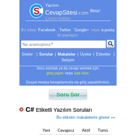
Yazılım.
Beta!
CevapSitesi
.com
Çözüm Noktası
Bu siteyi
Facebook
,
Twitter
,
Google+
veya
e-posta
ile paylaşın.
|
Sorular
|
Makaleler
|
Üyeler
|
Etiketler
|
İletişim
Soru sormak ya da cevap vermek için;
giriş yapın
veya
üye olun
.
Sosyal medya hesaplarınızla da giriş yapabilirsiniz.
Soru Sor
C#
Etiketli Yazılım Soruları
Bu etiketin makalelerini göster »»
Yeni
Cevapsız
Aktif
Tümü