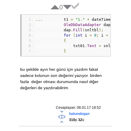
0
...
	    t1 
=
"1."
+
 dateTimePicker1
.
OleDbDataAdapter
 dap 
=
new
O
            dap
.
Fill
(
snltbl
);
for
(
int
 i 
=
0
;
 i 
<
 snltbl
.
R
{
                txt01
.
Text
=
 snltbl
.
Rows
}
bu şekilde ayın her günü için yazdım fakat
sadece kolunun son değerini yazıyor. birden
fazla değer olması durumunda nasıl diğer
değerleri de yazdırabilirim.
Cevaplayan: 06.01.17 18:52
hakandogan
310
p
32
ü